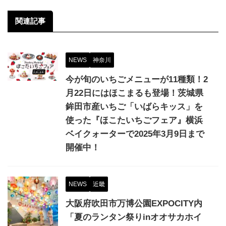
関連記事
NEWS
神奈川
今が旬のいちごメニューが11種類！2
月22日にはほこまるも登場！茨城県
鉾田市産いちご「いばらキッス」を
使った『ほこたいちごフェア』横浜
ベイクォーターで2025年3月9日まで
開催中！
NEWS
近畿
大阪府吹田市万博公園EXPOCITY内
「夏のランタン祭りinオオサカホイ