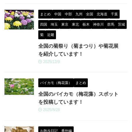
まとめ
中国
中部
九州
全国
北海道
千葉
四国
埼玉
東京
東北
栃木
神奈川
群馬
茨城
菊
近畿
全国の菊祭り（菊まつり）や菊花展
を紹介しています！
2025/12/9
バイカモ（梅花藻）
まとめ
全国のバイカモ（梅花藻）スポット
を投稿しています！
2025/8/28
お散歩日記
番外編