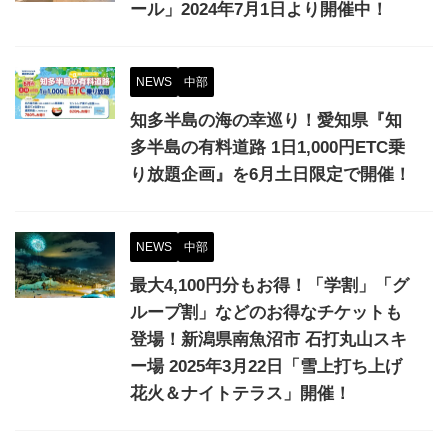
ール」2024年7月1日より開催中！
NEWS
中部
知多半島の海の幸巡り！愛知県『知
多半島の有料道路 1日1,000円ETC乗
り放題企画』を6月土日限定で開催！
NEWS
中部
最大4,100円分もお得！「学割」「グ
ループ割」などのお得なチケットも
登場！新潟県南魚沼市 石打丸山スキ
ー場 2025年3月22日「雪上打ち上げ
花火＆ナイトテラス」開催！