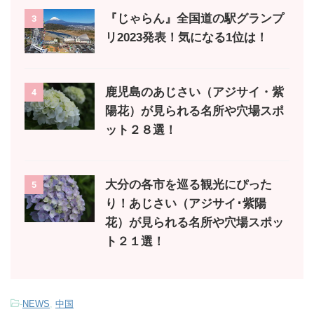
『じゃらん』全国道の駅グランプ
3
リ2023発表！気になる1位は！
鹿児島のあじさい（アジサイ・紫
4
陽花）が見られる名所や穴場スポ
ット２８選！
大分の各市を巡る観光にぴった
5
り！あじさい（アジサイ･紫陽
花）が見られる名所や穴場スポッ
ト２１選！
-
NEWS
,
中国