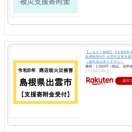
【ふるさと納税】【令和8年
急寄附受付】出雲市災害支援
（返礼品はありません）
価格：1,000円（税込、送料
(2026/6/30時点)
楽天