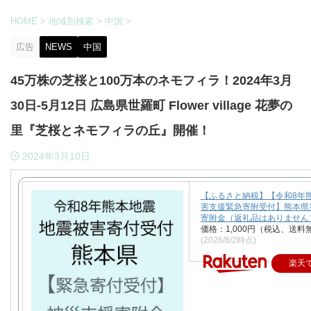
HOME
>
地域別検索
>
中国
>
広告
NEWS
中国
45万株の芝桜と100万本のネモフィラ！2024年3月
30日-5月12日 広島県世羅町 Flower village 花夢の
里『芝桜とネモフィラの丘』開催！
2024年3月10日
【ふるさと納税】【令和8年
害支援緊急寄附受付】熊本県
寄附金（返礼品はありません
価格：1,000円（税込、送料
(2026/8/2時点)
楽天