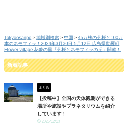
Tokyoosanpo
>
地域別検索
>
中国
>
45万株の芝桜と100万
本のネモフィラ！2024年3月30日-5月12日 広島県世羅町
Flower village 花夢の里『芝桜とネモフィラの丘』開催！
新着記事
まとめ
【投稿中】全国の天体観測ができる
場所や施設やプラネタリウムを紹介
しています！
2025/12/13