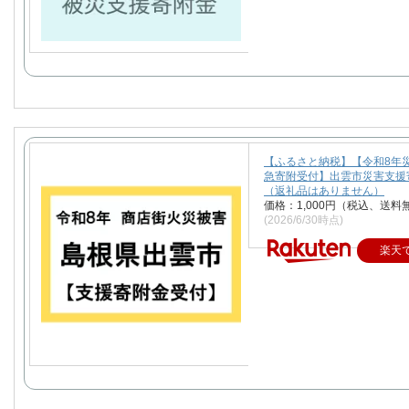
【ふるさと納税】【令和8年
急寄附受付】出雲市災害支援
（返礼品はありません）
価格：1,000円（税込、送料
(2026/6/30時点)
楽天