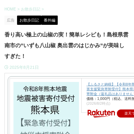
HOME
>
お散歩日記
>
広告
お散歩日記
番外編
香り高い極上の山椒の実！簡単レシピも！島根県雲
南市の”いずも八山椒 奥出雲のはじかみ”が美味し
すぎた！
2025年8月21日
【ふるさと納税】【令和8年
害支援緊急寄附受付】熊本県
寄附金（返礼品はありません
価格：1,000円（税込、送料
(2026/8/2時点)
楽天