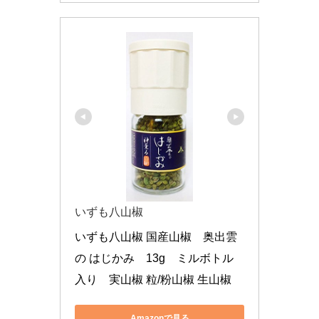
いずも八山椒
いずも八山椒 国産山椒　奥出雲
の はじかみ　13g　ミルボトル
入り　実山椒 粒/粉山椒 生山椒
Amazonで見る