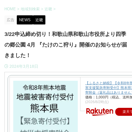
HOME
>
地域別検索
>
近畿
>
広告
NEWS
近畿
3/22申込締め切り！和歌山県和歌山市役所より四季
の郷公園 4月 『たけのこ狩り』開催のお知らせが届
きました！
2024年3月18日
【ふるさと納税】【令和8年
害支援緊急寄附受付】熊本県
寄附金（返礼品はありません
価格：1,000円（税込、送料
(2026/8/2時点)
楽天