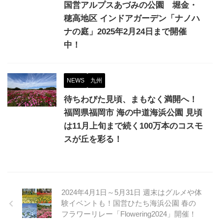
国営アルプスあづみの公園 堀金・
穂高地区 インドアガーデン「ナノハ
ナの庭」2025年2月24日まで開催
中！
NEWS
九州
待ちわびた見頃、まもなく満開へ！
福岡県福岡市 海の中道海浜公園 見頃
は11月上旬まで続く100万本のコスモ
スが丘を彩る！
2024年4月1日～5月31日 週末はグルメや体
験イベントも！国営ひたち海浜公園 春の
フラワーリレー「Flowering2024」開催！