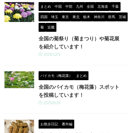
まとめ
中国
中部
九州
全国
北海道
千葉
四国
埼玉
東京
東北
栃木
神奈川
群馬
茨城
菊
近畿
全国の菊祭り（菊まつり）や菊花展
を紹介しています！
2025/12/9
バイカモ（梅花藻）
まとめ
全国のバイカモ（梅花藻）スポット
を投稿しています！
2025/8/28
お散歩日記
番外編