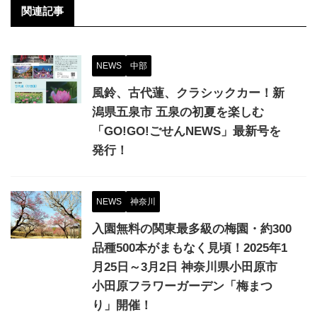
関連記事
NEWS
中部
風鈴、古代蓮、クラシックカー！新
潟県五泉市 五泉の初夏を楽しむ
「GO!GO!ごせんNEWS」最新号を
発行！
NEWS
神奈川
入園無料の関東最多級の梅園・約300
品種500本がまもなく見頃！2025年1
月25日～3月2日 神奈川県小田原市
小田原フラワーガーデン「梅まつ
り」開催！