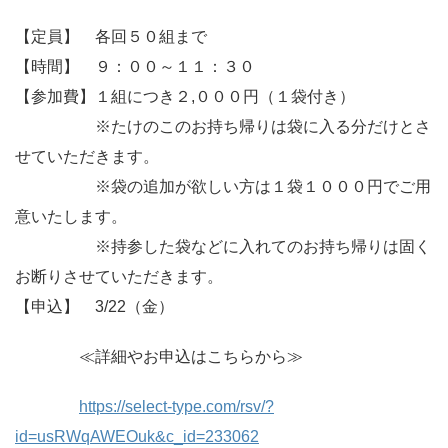
【定員】 各回５０組まで
【時間】 ９：００～１１：３０
【参加費】１組につき２,０００円（１袋付き）
※たけのこのお持ち帰りは袋に入る分だけとさ
せていただきます。
※袋の追加が欲しい方は１袋１０００円でご用
意いたします。
※持参した袋などに入れてのお持ち帰りは固く
お断りさせていただきます。
【申込】 3/22（金）
≪詳細やお申込はこちらから≫
https://select-type.com/rsv/?
id=usRWqAWEOuk&c_id=233062