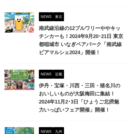
NEWS
東京
南武線沿線の12ブルワリーややキッ
チンカーも！2024年9月20･21日 東京
都稲城市 いなぎペアパーク「南武線
ビアマルシェ2024」開催！
NEWS
近畿
伊丹・宝塚・川西・三田・猪名川の
おいしいものが大阪梅田に集結！
2024年11月2･3日「ひょうご北摂魅
力いっぱいフェア開催」開催！
NEWS
九州