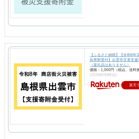
【ふるさと納税】【令和8年
急寄附受付】出雲市災害支援
（返礼品はありません）
価格：1,000円（税込、送料
(2026/6/30時点)
楽天