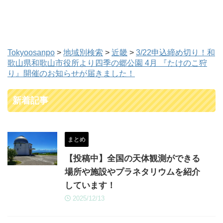
Tokyoosanpo
>
地域別検索
>
近畿
>
3/22申込締め切り！和
歌山県和歌山市役所より四季の郷公園 4月 『たけのこ狩
り』開催のお知らせが届きました！
新着記事
まとめ
【投稿中】全国の天体観測ができる
場所や施設やプラネタリウムを紹介
しています！
2025/12/13