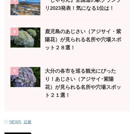
『じゃらん』全国道の駅グランプ
3
リ2023発表！気になる1位は！
鹿児島のあじさい（アジサイ・紫
4
陽花）が見られる名所や穴場スポ
ット２８選！
大分の各市を巡る観光にぴった
5
り！あじさい（アジサイ･紫陽
花）が見られる名所や穴場スポッ
ト２１選！
-
NEWS
,
近畿