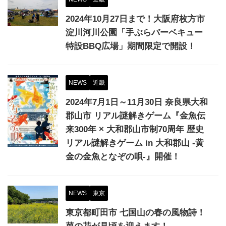
2024年10月27日まで！大阪府枚方市
淀川河川公園「手ぶらバーベキュー
特設BBQ広場」期間限定で開設！
NEWS
近畿
2024年7月1日～11月30日 奈良県大和
郡山市 リアル謎解きゲーム『金魚伝
来300年 × 大和郡山市制70周年 歴史
リアル謎解きゲーム in 大和郡山 ‐黄
金の金魚となぞの唄‐』開催！
NEWS
東京
東京都町田市 七国山の春の風物詩！