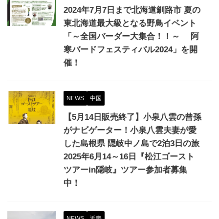
2024年7月7日まで北海道釧路市 夏の
東北海道最大級となる野鳥イベント
「～全国バーダー大集合！！～ 阿
寒バードフェスティバル2024」を開
催！
NEWS
中国
【5月14日販売終了】小泉八雲の曾孫
がナビゲーター！小泉八雲夫妻が愛
した島根県 隠岐中ノ島で2泊3日の旅
2025年6月14～16日『松江ゴースト
ツアーin隠岐』ツアー参加者募集
中！
NEWS
近畿