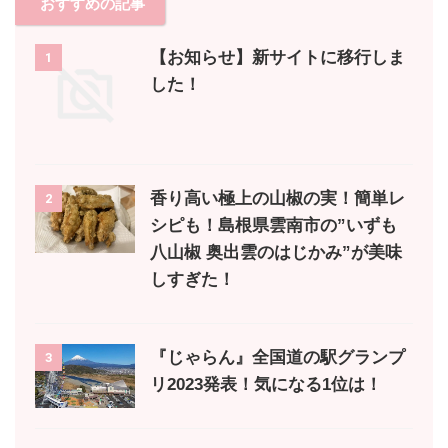
おすすめの記事
【お知らせ】新サイトに移行しま
1
した！
香り高い極上の山椒の実！簡単レ
2
シピも！島根県雲南市の”いずも
八山椒 奥出雲のはじかみ”が美味
しすぎた！
『じゃらん』全国道の駅グランプ
3
リ2023発表！気になる1位は！