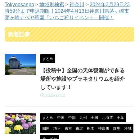
Tokyoosanpo
>
地域別検索
>
神奈川
>
2024年3月29日23
時59分まで申込期限！2024年4⽉13⽇神奈川県茅ヶ崎市
茅ヶ崎ナベヤ苺園「いちご狩りイベント」開催！
新着記事
まとめ
【投稿中】全国の天体観測ができる
場所や施設やプラネタリウムを紹介
しています！
2025/12/13
まとめ
中国
中部
九州
全国
北海道
千葉
四国
埼玉
東京
東北
栃木
神奈川
群馬
茨城