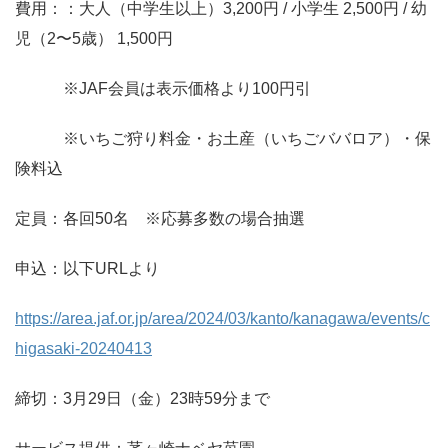
費用：：⼤⼈（中学⽣以上）3,200円 / ⼩学⽣ 2,500円 / 幼
児（2〜5歳） 1,500円
※JAF会員は表⽰価格より100円引
※いちご狩り料⾦・お⼟産（いちごババロア）・保
険料込
定員：各回50名 ※応募多数の場合抽選
申込：以下URLより
https://area.jaf.or.jp/area/2024/03/kanto/kanagawa/events/c
higasaki-20240413
締切：3月29日（金）23時59分まで