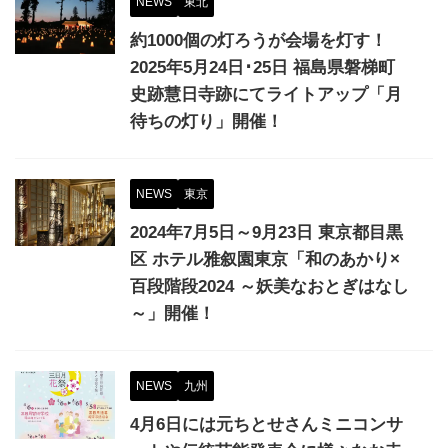
NEWS
東北
約1000個の灯ろうが会場を灯す！
2025年5月24日･25日 福島県磐梯町
史跡慧日寺跡にてライトアップ「月
待ちの灯り」開催！
NEWS
東京
2024年7月5日～9月23日 東京都目黒
区 ホテル雅叙園東京「和のあかり×
百段階段2024 ～妖美なおとぎはなし
～」開催！
NEWS
九州
4月6日には元ちとせさんミニコンサ