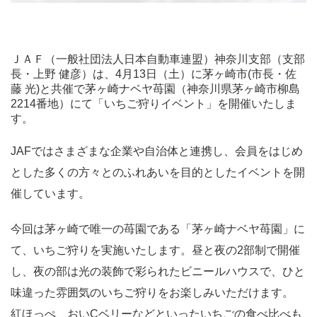
ＪＡＦ（⼀般社団法⼈⽇本⾃動⾞連盟）神奈川⽀部（⽀部
⻑・上野 健彦）は、4⽉13⽇（⼟）に茅ヶ崎市(市長・佐
藤 光)と共催で茅ヶ崎ナベヤ苺園（神奈川県茅ヶ崎市柳島
2214番地）にて「いちご狩りイベント」を開催いたしま
す。
JAFではさまざまな企業や自治体と連携し、会員をはじめ
とした多くの方々とのふれあいを目的としたイベントを開
催しています。
今回は茅ヶ崎で唯⼀の苺園である「茅ヶ崎ナベヤ苺園」に
て、いちご狩りを実施いたします。昼と夜の2部制で開催
し、夜の部は光の装飾で彩られたビニールハウスで、ひと
味違った雰囲気のいちご狩りをお楽しみいただけます。
紅ほっぺ、おいCベリーなどといったいちごの⾷べ⽐べも