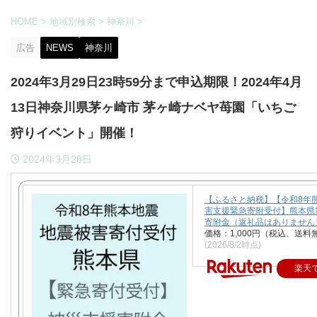
HOME
>
地域別検索
>
神奈川
>
広告
NEWS
神奈川
2024年3月29日23時59分まで申込期限！2024年4⽉
13⽇神奈川県茅ヶ崎市 茅ヶ崎ナベヤ苺園「いちご
狩りイベント」開催！
2024年3月28日
【ふるさと納税】【令和8年
害支援緊急寄附受付】熊本県
寄附金（返礼品はありません
価格：1,000円（税込、送料
(2026/8/2時点)
楽天