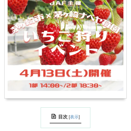
目次
[
表示
]