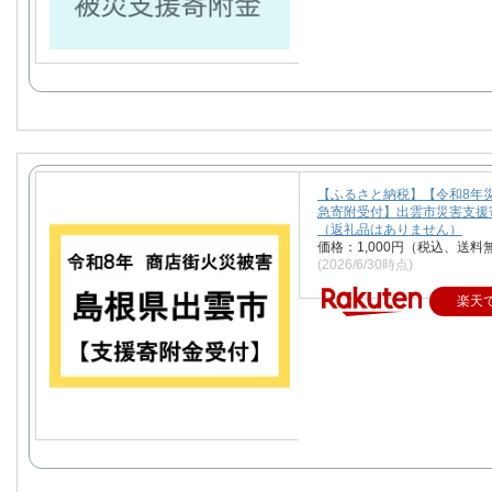
【ふるさと納税】【令和8年
急寄附受付】出雲市災害支援
（返礼品はありません）
価格：1,000円（税込、送料
(2026/6/30時点)
楽天