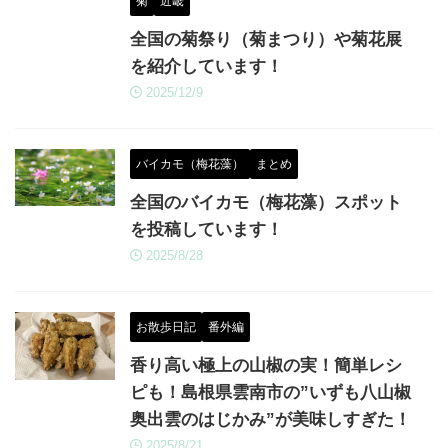
菊
近畿
全国の菊祭り（菊まつり）や菊花展
を紹介しています！
2025/12/9
バイカモ（梅花藻）
まとめ
全国のバイカモ（梅花藻）スポット
を投稿しています！
2025/8/28
お散歩日記
番外編
香り高い極上の山椒の実！簡単レシ
ピも！島根県雲南市の”いずも八山椒
奥出雲のはじかみ”が美味しすぎた！
2025/8/21