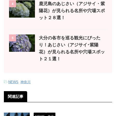
鹿児島のあじさい（アジサイ・紫
4
陽花）が見られる名所や穴場スポ
ット２８選！
大分の各市を巡る観光にぴった
5
り！あじさい（アジサイ･紫陽
花）が見られる名所や穴場スポッ
ト２１選！
-
NEWS
,
神奈川
関連記事