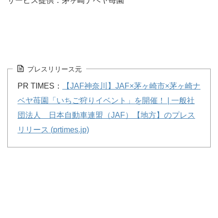
サービス提供：茅ヶ崎ナベヤ苺園
プレスリリース元
PR TIMES：
【JAF神奈川】JAF×茅ヶ崎市×茅ヶ崎ナ
ベヤ苺園「いちご狩りイベント」を開催！ | 一般社
団法人 日本自動車連盟（JAF）【地方】のプレス
リリース (prtimes.jp)