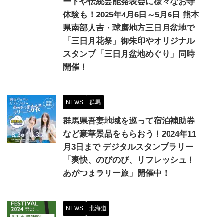
ートや伝統芸能発表会に様々なお寺
体験も！2025年4月6日～5月6日 熊本
県南部人吉・球磨地方三日月盆地で
「三日月花祭」御朱印やオリジナル
スタンプ「三日月盆地めぐり」同時
開催！
NEWS
群馬
群馬県吾妻地域を巡って宿泊補助券
など豪華景品をもらおう！2024年11
月3日まで デジタルスタンプラリー
「爽快、のびのび、リフレッシュ！
あがつまラリー旅」開催中！
NEWS
北海道