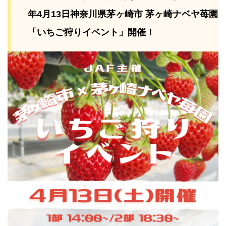
年4⽉13⽇神奈川県茅ヶ崎市 茅ヶ崎ナベヤ苺園
「いちご狩りイベント」開催！