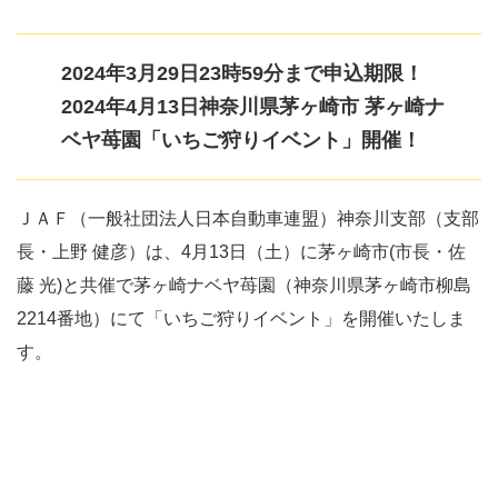
2024年3月29日23時59分まで申込期限！
2024年4⽉13⽇神奈川県茅ヶ崎市 茅ヶ崎ナ
ベヤ苺園「いちご狩りイベント」開催！
ＪＡＦ（⼀般社団法⼈⽇本⾃動⾞連盟）神奈川⽀部（⽀部
⻑・上野 健彦）は、4⽉13⽇（⼟）に茅ヶ崎市(市長・佐
藤 光)と共催で茅ヶ崎ナベヤ苺園（神奈川県茅ヶ崎市柳島
2214番地）にて「いちご狩りイベント」を開催いたしま
す。