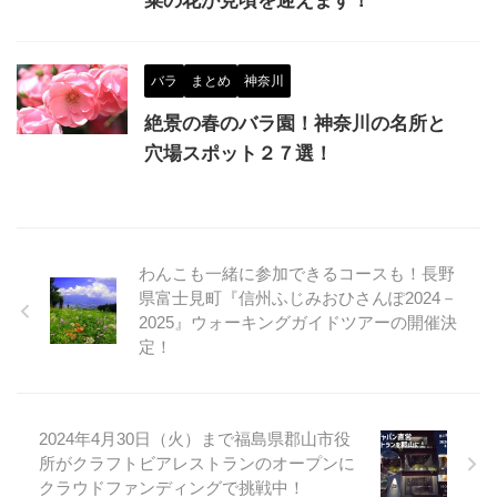
菜の花が見頃を迎えます！
バラ
まとめ
神奈川
絶景の春のバラ園！神奈川の名所と
穴場スポット２７選！
わんこも一緒に参加できるコースも！長野
県富士見町『信州ふじみおひさんぽ2024－
2025』ウォーキングガイドツアーの開催決
定！
2024年4月30日（火）まで福島県郡山市役
所がクラフトビアレストランのオープンに
クラウドファンディングで挑戦中！