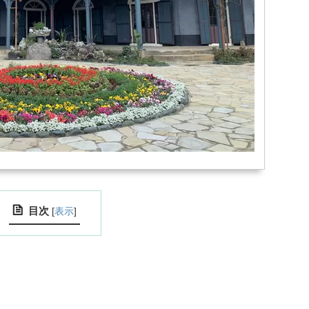
目次
[
表示
]