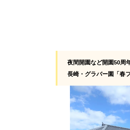
夜間開園など開園50周年
長崎・グラバー園「春