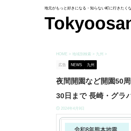
地元がもっと好きになる・知らない町に行きたく
Tokyoosa
HOME
>
地域別検索
>
九州
>
広告
NEWS
九州
夜間開園など開園50周
30日まで 長崎・グ
2024年4月9日