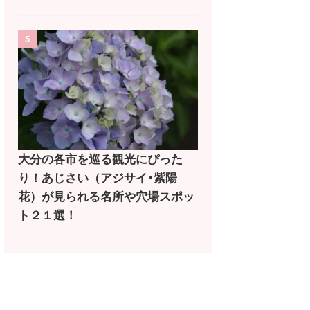
5
大分の各市を巡る観光にぴった
り！あじさい（アジサイ･紫陽
花）が見られる名所や穴場スポッ
ト２１選！