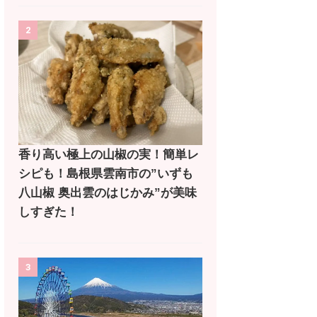
2
香り高い極上の山椒の実！簡単レ
シピも！島根県雲南市の”いずも
八山椒 奥出雲のはじかみ”が美味
しすぎた！
3