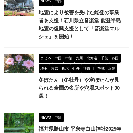
NEWS
中部
地震により被害を受けた能登の事業
者を支援！石川県立音楽堂 能登半島
地震の復興支援として「音楽堂マル
シェ」を開始！
まとめ
中国
中部
九州
北海道
千葉
四国
埼玉
東京
栃木
牡丹
神奈川
茨城
近畿
冬ぼたん（冬牡丹）や寒ぼたんが見
られる全国の名所や穴場スポット30
選！
NEWS
中部
福井県勝山市 平泉寺白山神社2025年