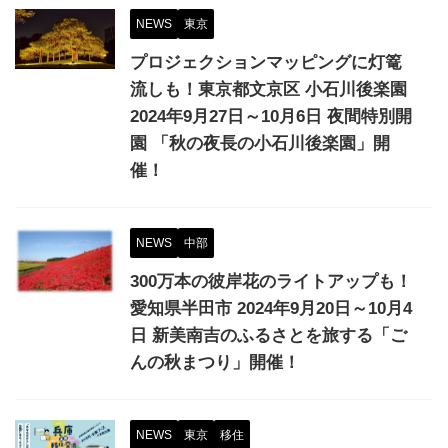
NEWS
東京
プロジェクションマッピングに灯篭
流しも！東京都文京区 小石川後楽園
2024年9月27日～10月6日 夜間特別開
園 「秋の夜長の小石川後楽園」開
催！
NEWS
中部
300万本の彼岸花のライトアップも！
愛知県半田市 2024年9月20日～10月4
日 新美南吉のふるさとを旅する「ご
んの秋まつり」開催！
NEWS
東京
移住