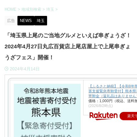
HOME
>
地域別検索
>
埼玉
>
広告
NEWS
埼玉
「埼玉県上尾のご当地グルメといえば串ぎょうざ！
2024年4月27日丸広百貨店上尾店屋上で上尾串ぎょ
うざフェス」開催！
2024年4月14日
【ふるさと納税】【令和8年
害支援緊急寄附受付】熊本県
寄附金（返礼品はありません
価格：1,000円（税込、送料
(2026/8/2時点)
楽天