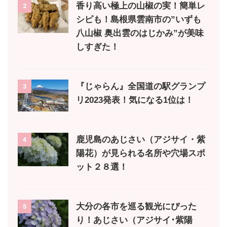
香り高い極上の山椒の実！簡単レ
2
シピも！島根県雲南市の”いずも
八山椒 奥出雲のはじかみ”が美味
しすぎた！
『じゃらん』全国道の駅グランプ
3
リ2023発表！気になる1位は！
鹿児島のあじさい（アジサイ・紫
4
陽花）が見られる名所や穴場スポ
ット２８選！
大分の各市を巡る観光にぴった
5
り！あじさい（アジサイ･紫陽