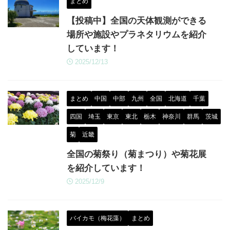
まとめ
【投稿中】全国の天体観測ができる
場所や施設やプラネタリウムを紹介
しています！
2025/12/13
まとめ
中国
中部
九州
全国
北海道
千葉
四国
埼玉
東京
東北
栃木
神奈川
群馬
茨城
菊
近畿
全国の菊祭り（菊まつり）や菊花展
を紹介しています！
2025/12/9
バイカモ（梅花藻）
まとめ