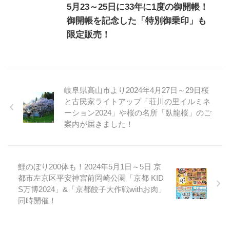
5月23～25日に33年に1度の御開帳！
御開帳を記念した「特別御乗印」も
限定販売！
岐阜県高山市より2024年4月27日～29日桜
と古民家ライトアップ「荘川の里イルミネ
ーション2024」や桜の名所「臥龍桜」のご
案内が届きました！
鯉のぼり200体も！2024年5月1日～5日 京
都市左京区平安神宮前岡崎公園「京都 KID
S万博2024」&「京都餃子大作戦withお肉」
同時開催！