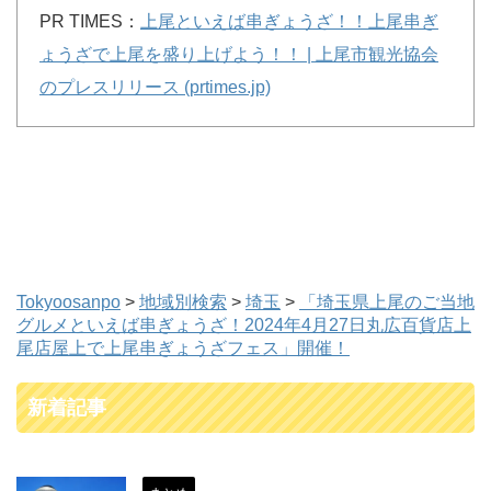
PR TIMES：
上尾といえば串ぎょうざ！！上尾串ぎ
ょうざで上尾を盛り上げよう！！ | 上尾市観光協会
のプレスリリース (prtimes.jp)
Tokyoosanpo
>
地域別検索
>
埼玉
>
「埼玉県上尾のご当地
グルメといえば串ぎょうざ！2024年4月27日丸広百貨店上
尾店屋上で上尾串ぎょうざフェス」開催！
新着記事