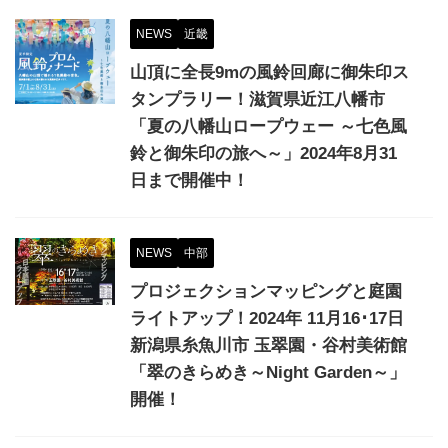
NEWS
近畿
山頂に全長9mの風鈴回廊に御朱印ス
タンプラリー！滋賀県近江八幡市
「夏の八幡山ロープウェー ～七色風
鈴と御朱印の旅へ～」2024年8月31
日まで開催中！
NEWS
中部
プロジェクションマッピングと庭園
ライトアップ！2024年 11月16･17日
新潟県糸魚川市 玉翠園・谷村美術館
「翠のきらめき～Night Garden～」
開催！