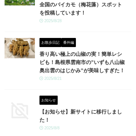
全国のバイカモ（梅花藻）スポット
を投稿しています！
2025/8/28
お散歩日記
番外編
香り高い極上の山椒の実！簡単レシ
ピも！島根県雲南市の”いずも八山椒
奥出雲のはじかみ”が美味しすぎた！
2025/8/21
お知らせ
【お知らせ】新サイトに移行しまし
た！
2025/8/8