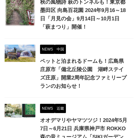
秋の風物詩 萩のトンネルも！東京都
墨田区 向島百花園 2024年9月16～18
日「月見の会」9月14日～10月1日
「萩まつり」開催！
NEWS
中国
ペットと泊まれるドームも！広島県
庄原市「備北丘陵公園 湖畔ステイ
ズ庄原」開業2周年記念ファミリープ
ランのお知らせ！
NEWS
近畿
オオデマリやヤマツツジ！2024年5月
7日～6月21日 兵庫県神戸市 ROKKO
森の音ミュージアム「SIKIガーデン