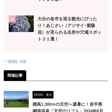
大分の各市を巡る観光にぴった
5
り！あじさい（アジサイ･紫陽
花）が見られる名所や穴場スポッ
ト２１選！
-
NEWS
,
中部
関連記事
NEWS
東北
標高1,300ｍの天空へ避暑に！岩手県
網張温泉「天空のリフト」2024年6月