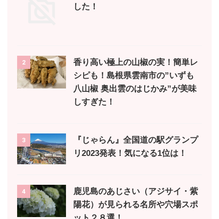
した！
香り高い極上の山椒の実！簡単レ
2
シピも！島根県雲南市の”いずも
八山椒 奥出雲のはじかみ”が美味
しすぎた！
『じゃらん』全国道の駅グランプ
3
リ2023発表！気になる1位は！
鹿児島のあじさい（アジサイ・紫
4
陽花）が見られる名所や穴場スポ
ット２８選！