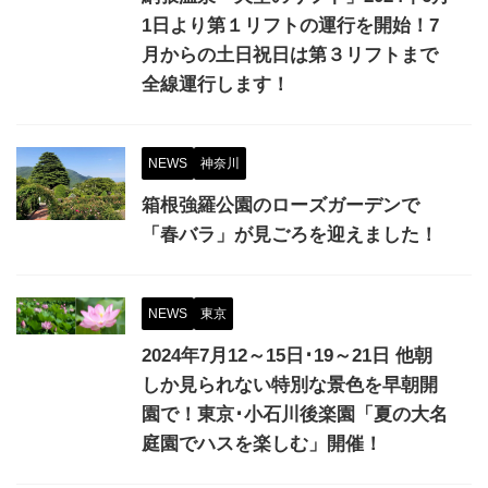
1日より第１リフトの運行を開始！7
月からの土日祝日は第３リフトまで
全線運行します！
NEWS
神奈川
箱根強羅公園のローズガーデンで
「春バラ」が見ごろを迎えました！
NEWS
東京
2024年7月12～15日･19～21日 他朝
しか見られない特別な景色を早朝開
園で！東京･小石川後楽園「夏の大名
庭園でハスを楽しむ」開催！