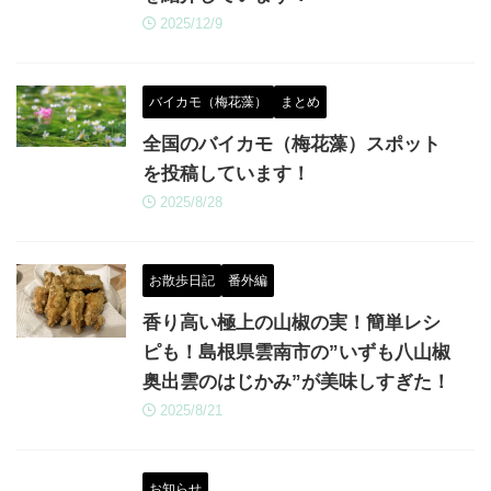
2025/12/9
バイカモ（梅花藻）
まとめ
全国のバイカモ（梅花藻）スポット
を投稿しています！
2025/8/28
お散歩日記
番外編
香り高い極上の山椒の実！簡単レシ
ピも！島根県雲南市の”いずも八山椒
奥出雲のはじかみ”が美味しすぎた！
2025/8/21
お知らせ