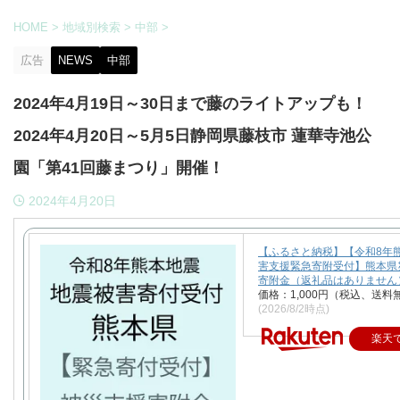
HOME
>
地域別検索
>
中部
>
広告
NEWS
中部
2024年4月19日～30日まで藤のライトアップも！
2024年4月20日～5月5日静岡県藤枝市 蓮華寺池公
園「第41回藤まつり」開催！
2024年4月20日
【ふるさと納税】【令和8年
害支援緊急寄附受付】熊本県
寄附金（返礼品はありません
価格：1,000円（税込、送料
(2026/8/2時点)
楽天