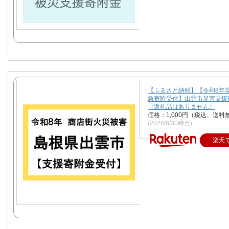
【ふるさと納税】【令和8年
急寄附受付】出雲市災害支援
（返礼品はありません）
価格：1,000円（税込、送料
(2026/6/30時点)
楽天