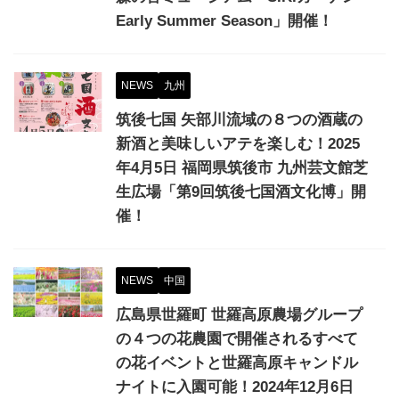
Early Summer Season」開催！
NEWS
九州
筑後七国 矢部川流域の８つの酒蔵の
新酒と美味しいアテを楽しむ！2025
年4月5日 福岡県筑後市 九州芸文館芝
生広場「第9回筑後七国酒文化博」開
催！
NEWS
中国
広島県世羅町 世羅高原農場グループ
の４つの花農園で開催されるすべて
の花イベントと世羅高原キャンドル
ナイトに入園可能！2024年12月6日