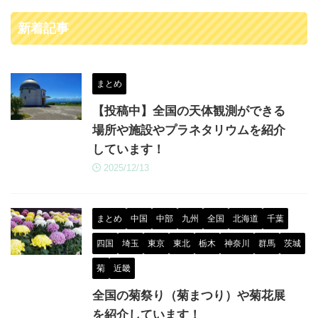
新着記事
まとめ
【投稿中】全国の天体観測ができる
場所や施設やプラネタリウムを紹介
しています！
2025/12/13
まとめ
中国
中部
九州
全国
北海道
千葉
四国
埼玉
東京
東北
栃木
神奈川
群馬
茨城
菊
近畿
全国の菊祭り（菊まつり）や菊花展
を紹介しています！