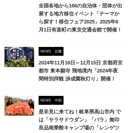
全国各地から166の自治体・団体が出
展する地方移住イベント「テーマか
ら探す！移住フェア2025」2025年6
⽉1⽇有楽町の東京交通会館で開催！
NEWS
近畿
2024年11月16日～12月15日 京都府京
都市 東本願寺 飛地境内「2024年夜
間特別拝観 渉成園秋灯り」開催！
NEWS
中部
是非見に来てね！岐阜県高山市内 で
は「サラサドウダン」「バラ」無印
良品南乗鞍キャンプ場の「レンゲツ