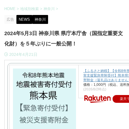
HOME
>
地域別検索
>
神奈川
>
広告
NEWS
神奈川
2024年5月3日 神奈川県 県庁本庁舎（国指定重要文
化財）を５年ぶりに一般公開！
2024年4月21日
【ふるさと納税】【令和8年
害支援緊急寄附受付】熊本県
寄附金（返礼品はありません
価格：1,000円（税込、送料
(2026/8/2時点)
楽天