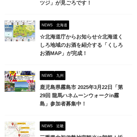
ツジ」が見ごろです！
NEWS
北海道
☆北海道庁からお知らせ☆北海道く
しろ地域のお酒を紹介する「くしろ
お酒MAP」が完成！
NEWS
九州
鹿児島県霧島市 2025年3月22日「第
29回 龍馬ハネムーンウォークin霧
島」参加者募集中！
NEWS
近畿