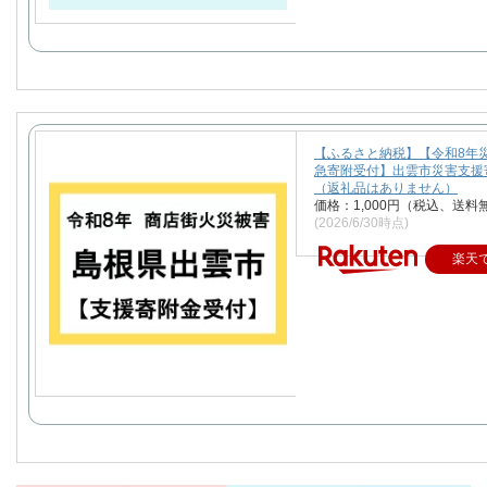
【ふるさと納税】【令和8年
急寄附受付】出雲市災害支援
（返礼品はありません）
価格：1,000円（税込、送料
(2026/6/30時点)
楽天