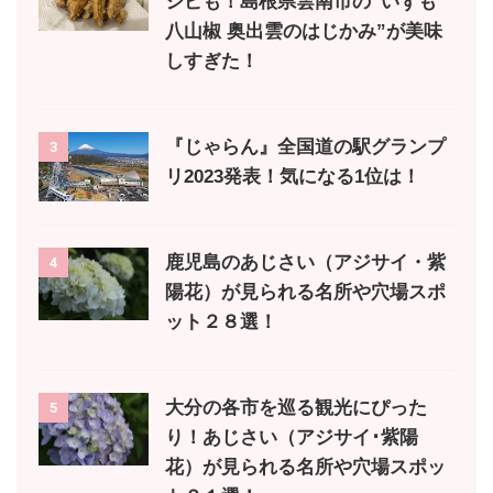
シピも！島根県雲南市の”いずも
八山椒 奥出雲のはじかみ”が美味
しすぎた！
『じゃらん』全国道の駅グランプ
3
リ2023発表！気になる1位は！
鹿児島のあじさい（アジサイ・紫
4
陽花）が見られる名所や穴場スポ
ット２８選！
大分の各市を巡る観光にぴった
5
り！あじさい（アジサイ･紫陽
花）が見られる名所や穴場スポッ