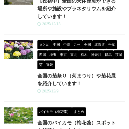
【投稿中】全国の天体観測ができる
場所や施設やプラネタリウムを紹介
しています！
2025/12/13
まとめ
中国
中部
九州
全国
北海道
千葉
四国
埼玉
東京
東北
栃木
神奈川
群馬
茨城
菊
近畿
全国の菊祭り（菊まつり）や菊花展
を紹介しています！
2025/12/9
バイカモ（梅花藻）
まとめ
全国のバイカモ（梅花藻）スポット