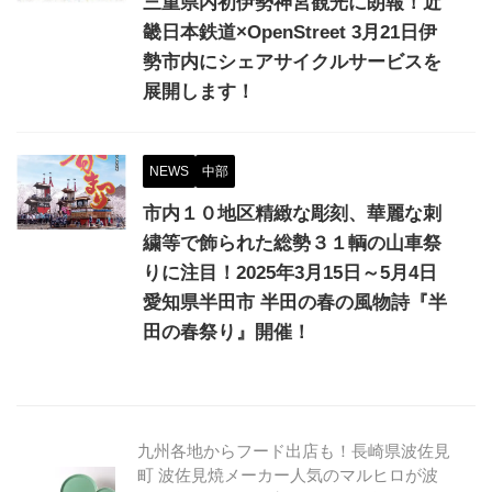
三重県内初伊勢神宮観光に朗報！近
畿日本鉄道×OpenStreet 3月21日伊
勢市内にシェアサイクルサービスを
展開します！
NEWS
中部
市内１０地区精緻な彫刻、華麗な刺
繍等で飾られた総勢３１輌の山車祭
りに注目！2025年3月15日～5月4日
愛知県半田市 半田の春の風物詩『半
田の春祭り』開催！
九州各地からフード出店も！長崎県波佐見
町 波佐見焼メーカー人気のマルヒロが波