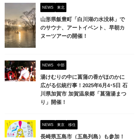
NEWS
東北
山形県飯豊町「白川湖の水没林」で
のサウナ、アートイベント、早朝カ
ヌーツアーの開催！
NEWS
中部
湯けむりの中に菖蒲の香がほのかに
広がる伝統行事！2025年6月4･5日 石
川県加賀市 加賀温泉郷「菖蒲湯まつ
り」開催！
NEWS
東京
移住
長崎県五島市（五島列島）も参加！