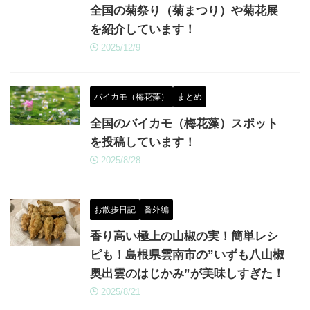
全国の菊祭り（菊まつり）や菊花展
を紹介しています！
2025/12/9
バイカモ（梅花藻）
まとめ
全国のバイカモ（梅花藻）スポット
を投稿しています！
2025/8/28
お散歩日記
番外編
香り高い極上の山椒の実！簡単レシ
ピも！島根県雲南市の”いずも八山椒
奥出雲のはじかみ”が美味しすぎた！
2025/8/21