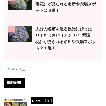
陽花）が見られる名所や穴場スポ
ット２８選！
大分の各市を巡る観光にぴった
5
り！あじさい（アジサイ･紫陽
花）が見られる名所や穴場スポッ
ト２１選！
-
NEWS
,
埼玉
関連記事
NEWS
神奈川