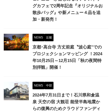
グカフェで2周年記念『オリジナルお
散歩バッグ』や新メニュー４品を追
加・新発売！
NEWS
近畿
京都･高台寺 方丈前庭〝波心庭″での
プロジェクションマッピング ！2024
年10月25日～12月15日「秋の夜間特
別拝観」開催！
NEWS
中部
2024年7月31日まで！石川県和倉温
泉 天空の宿 大観荘 能登半島地震か
らの復興のためクラウドファンディ