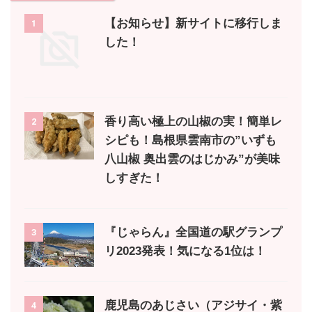
【お知らせ】新サイトに移行しま
1
した！
香り高い極上の山椒の実！簡単レ
2
シピも！島根県雲南市の”いずも
八山椒 奥出雲のはじかみ”が美味
しすぎた！
『じゃらん』全国道の駅グランプ
3
リ2023発表！気になる1位は！
鹿児島のあじさい（アジサイ・紫
4