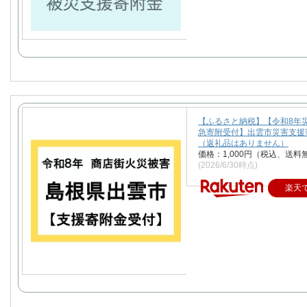
【ふるさと納税】【令和8年
急寄附受付】出雲市災害支援
（返礼品はありません）
価格：1,000円（税込、送料
(2026/6/30時点)
楽天