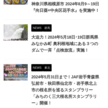
神奈川県相模原市 2024年8月9～19日
『向日葵×中央区花手水』を実施中！
NEWS
群馬
大迫力！2024年5月18日･19日群馬県
みなかみ町 奥利根地域にある３つの
ダムで一斉「点検放流」実施！
NEWS
東北
2024年5月31日まで！JAF岩手青森県
弘前市・秋田県仙北市・岩手県北上
市の桜名所を巡るスタンプラリー
「みちのく三大桜名所スタンプラリ
ー」開催！