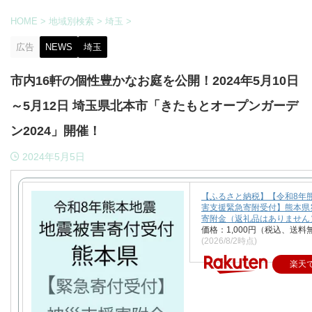
HOME
>
地域別検索
>
埼玉
>
広告
NEWS
埼玉
市内16軒の個性豊かなお庭を公開！2024年5月10日
～5月12日 埼玉県北本市「きたもとオープンガーデ
ン2024」開催！
2024年5月5日
【ふるさと納税】【令和8年
害支援緊急寄附受付】熊本県
寄附金（返礼品はありません
価格：1,000円（税込、送料
(2026/8/2時点)
楽天