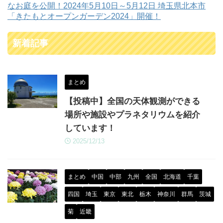
なお庭を公開！2024年5月10日～5月12日 埼玉県北本市
「きたもとオープンガーデン2024」開催！
新着記事
まとめ
【投稿中】全国の天体観測ができる
場所や施設やプラネタリウムを紹介
しています！
2025/12/13
まとめ
中国
中部
九州
全国
北海道
千葉
四国
埼玉
東京
東北
栃木
神奈川
群馬
茨城
菊
近畿