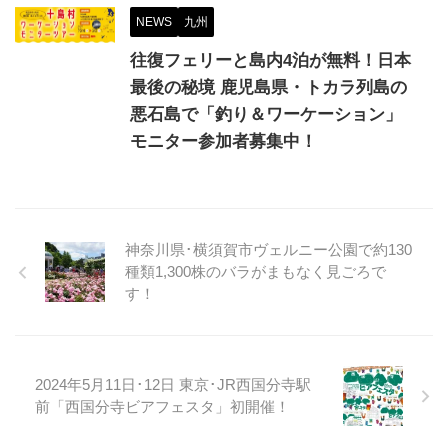
NEWS
九州
往復フェリーと島内4泊が無料！日本
最後の秘境 鹿児島県・トカラ列島の
悪石島で「釣り＆ワーケーション」
モニター参加者募集中！
神奈川県･横須賀市ヴェルニー公園で約130
種類1,300株のバラがまもなく見ごろで
す！
2024年5月11日･12日 東京･JR西国分寺駅
前「西国分寺ビアフェスタ」初開催！