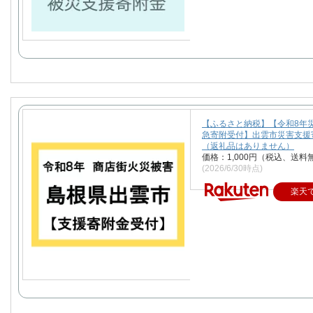
【ふるさと納税】【令和8年
急寄附受付】出雲市災害支援
（返礼品はありません）
価格：1,000円（税込、送料
(2026/6/30時点)
楽天