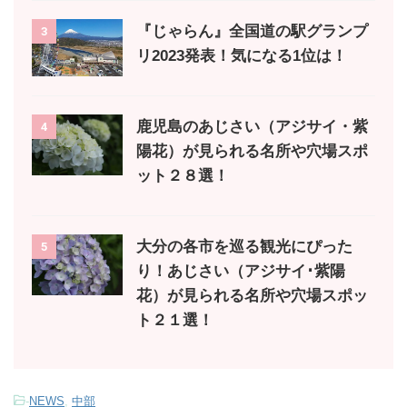
『じゃらん』全国道の駅グランプ
3
リ2023発表！気になる1位は！
鹿児島のあじさい（アジサイ・紫
4
陽花）が見られる名所や穴場スポ
ット２８選！
大分の各市を巡る観光にぴった
5
り！あじさい（アジサイ･紫陽
花）が見られる名所や穴場スポッ
ト２１選！
-
NEWS
,
中部