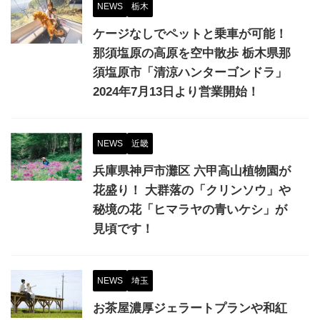
NEWS
栃木
ケージなしでペットと乗車が可能！
那須塩原の高原を空中散歩 栃木県那
須塩原市「清涼ハンターゴンドラ」
2024年7月13日より営業開始！
NEWS
近畿
兵庫県神戸市灘区 六甲高山植物園が
花盛り！ 大群落の「クリンソウ」や
秘境の花「ヒマラヤの青いケシ」が
見頃です！
NEWS
埼玉
お茶屋濃厚ジェラートプランや和紅