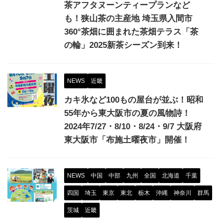
茶アフタヌーンティープランなど
も！狭山茶の主産地 埼玉県入間市
360°茶畑に囲まれた茶畑テラス「茶
の輪」2025新茶シーズン到来！
NEWS
近畿
カキ氷など100もの屋台が並ぶ！昭和
55年から東大阪市の夏の風物詩！
2024年7/27・8/10・8/24・9/7 大阪府
東大阪市「布施土曜夜市」開催！
NEWS
中国
中部
九州
全国
北海道
千葉
四国
埼玉
東京
東北
栃木
沖縄
神奈川
群馬
茨城
近畿