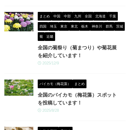
まとめ
中国
中部
九州
全国
北海道
千葉
四国
埼玉
東京
東北
栃木
神奈川
群馬
茨城
菊
近畿
全国の菊祭り（菊まつり）や菊花展
を紹介しています！
2025/12/9
バイカモ（梅花藻）
まとめ
全国のバイカモ（梅花藻）スポット
を投稿しています！
2025/8/28