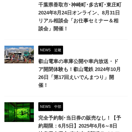
千葉県香取市･神崎町･多古町･東庄町
2024年8月24日オンライン、8月31日
リアル相談会「お仕事セミナー＆相
談会」開催！
NEWS
近畿
叡山電車の車庫公開や車内放送・ド
ア開閉体験も！叡山電鉄 2024年10月
26日「第17回えいでんまつり」開
催！
NEWS
中部
完全予約制･当日券の販売なし！【予
約期限：6月5日】2025年6月6～8日