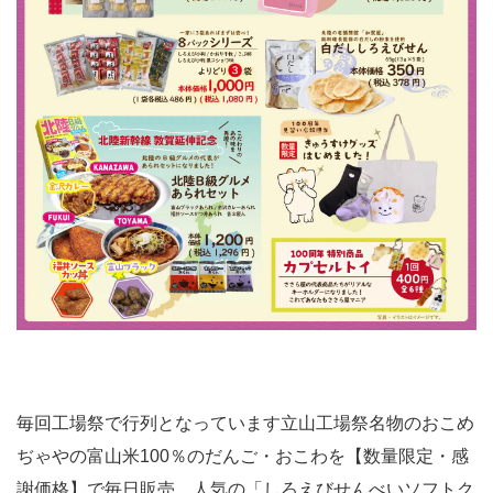
毎回工場祭で行列となっています立山工場祭名物のおこめ
ぢゃやの富山米100％のだんご・おこわを【数量限定・感
謝価格】で毎日販売。人気の「しろえびせんべいソフトク