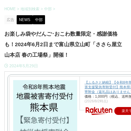
HOME
>
地域別検索
>
中部
>
広告
NEWS
中部
お楽しみ袋やだんご･おこわ数量限定・感謝価格
も！2024年6月2日まで富山県立山町「ささら屋立
山本店 春の工場祭」開催！
2024年5月29日
【ふるさと納税】【令和8年
害支援緊急寄附受付】熊本県
寄附金（返礼品はありません
価格：1,000円（税込、送料
(2026/8/2時点)
楽天