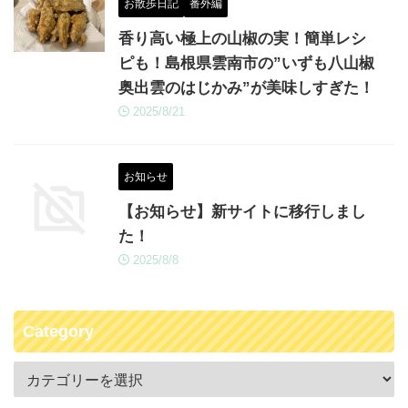
お散歩日記
番外編
香り高い極上の山椒の実！簡単レシ
ピも！島根県雲南市の”いずも八山椒
奥出雲のはじかみ”が美味しすぎた！
2025/8/21
お知らせ
【お知らせ】新サイトに移行しまし
た！
2025/8/8
Category