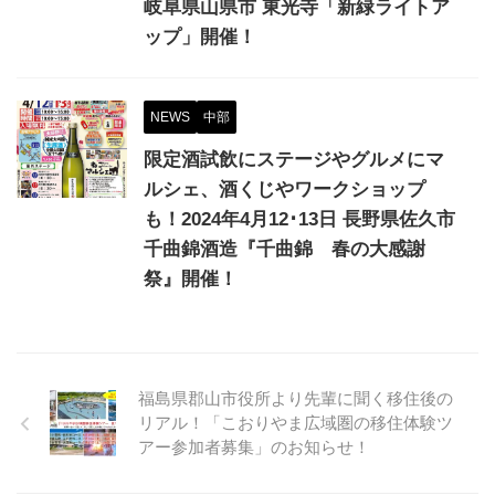
岐阜県山県市 東光寺「新緑ライトア
ップ」開催！
NEWS
中部
限定酒試飲にステージやグルメにマ
ルシェ、酒くじやワークショップ
も！2024年4月12･13日 長野県佐久市
千曲錦酒造『千曲錦 春の大感謝
祭』開催！
福島県郡山市役所より先輩に聞く移住後の
リアル！「こおりやま広域圏の移住体験ツ
アー参加者募集」のお知らせ！