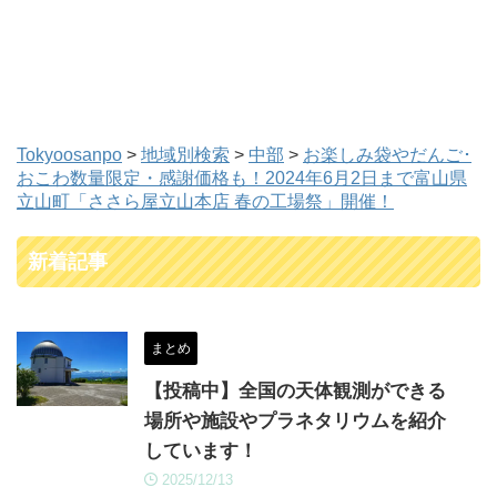
Tokyoosanpo
>
地域別検索
>
中部
>
お楽しみ袋やだんご･
おこわ数量限定・感謝価格も！2024年6月2日まで富山県
立山町「ささら屋立山本店 春の工場祭」開催！
新着記事
まとめ
【投稿中】全国の天体観測ができる
場所や施設やプラネタリウムを紹介
しています！
2025/12/13