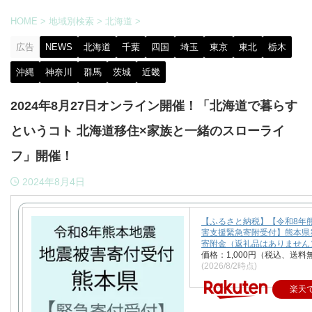
HOME
>
地域別検索
>
北海道
>
広告
NEWS
北海道
千葉
四国
埼玉
東京
東北
栃木
沖縄
神奈川
群馬
茨城
近畿
2024年8月27日オンライン開催！「北海道で暮らす
というコト 北海道移住×家族と一緒のスローライ
フ」開催！
2024年8月4日
【ふるさと納税】【令和8年
害支援緊急寄附受付】熊本県
寄附金（返礼品はありません
価格：1,000円（税込、送料
(2026/8/2時点)
楽天