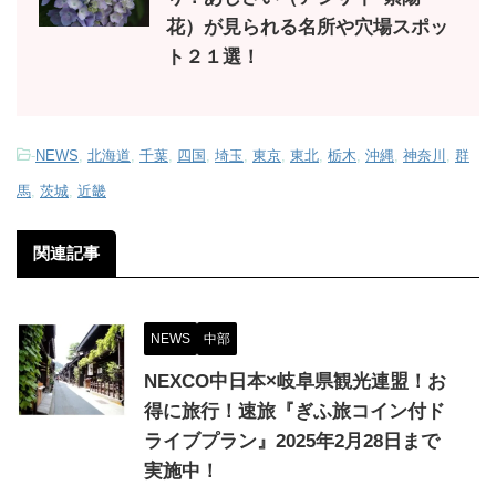
花）が見られる名所や穴場スポッ
ト２１選！
-
NEWS
,
北海道
,
千葉
,
四国
,
埼玉
,
東京
,
東北
,
栃木
,
沖縄
,
神奈川
,
群
馬
,
茨城
,
近畿
関連記事
NEWS
中部
NEXCO中日本×岐阜県観光連盟！お
得に旅行！速旅『ぎふ旅コイン付ド
ライブプラン』2025年2月28日まで
実施中！