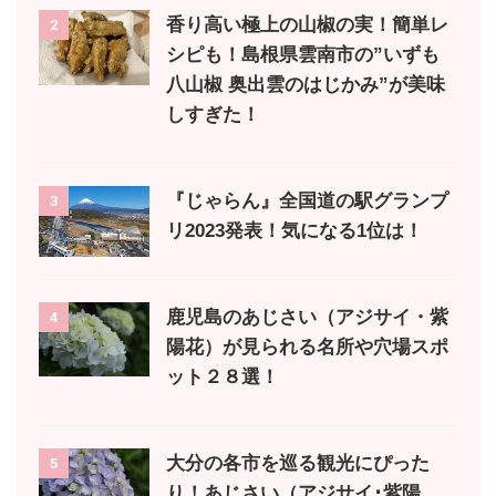
香り高い極上の山椒の実！簡単レ
2
シピも！島根県雲南市の”いずも
八山椒 奥出雲のはじかみ”が美味
しすぎた！
『じゃらん』全国道の駅グランプ
3
リ2023発表！気になる1位は！
鹿児島のあじさい（アジサイ・紫
4
陽花）が見られる名所や穴場スポ
ット２８選！
大分の各市を巡る観光にぴった
5
り！あじさい（アジサイ･紫陽