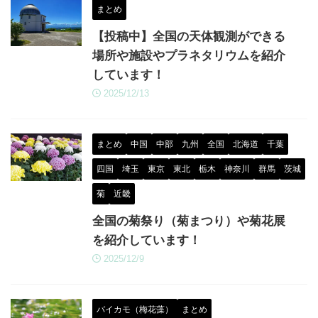
まとめ
【投稿中】全国の天体観測ができる
場所や施設やプラネタリウムを紹介
しています！
2025/12/13
まとめ
中国
中部
九州
全国
北海道
千葉
四国
埼玉
東京
東北
栃木
神奈川
群馬
茨城
菊
近畿
全国の菊祭り（菊まつり）や菊花展
を紹介しています！
2025/12/9
バイカモ（梅花藻）
まとめ