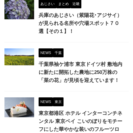
あじさい
まとめ
近畿
兵庫のあじさい（紫陽花･アジサイ）
が見られる名所や穴場スポット７０
選【その１】！
NEWS
千葉
千葉県袖ケ浦市 東京ドイツ村 敷地内
に新たに開拓した農地に250万株の
「菜の花」が見頃を迎えています！
NEWS
東京
東京都港区 ホテル インターコンチネ
ンタル 東京ベイ こいのぼりをモチー
フにした華やかな装いのフルーツロ