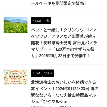
ールケーキを期間限定で販売！
NEWS
中部
ペットと一緒に！クリンソウ、レン
ゲツツジ、アヤメなど山野草が続々
開花！長野県富士見町 富士見パノラ
マリゾート「120万本のすずらん祭
り」2025年6月22日まで開催中！
NEWS
北海道
北海道檜山のおいしいを体感できる
本イベント！2024年9月22･23日 道の
駅なないろ・ななえ檜山特産品マル
シェ「ひやマルシェ -