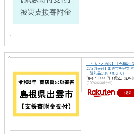
【ふるさと納税】【令和8年
急寄附受付】出雲市災害支援
（返礼品はありません）
価格：1,000円（税込、送料
(2026/6/30時点)
楽天