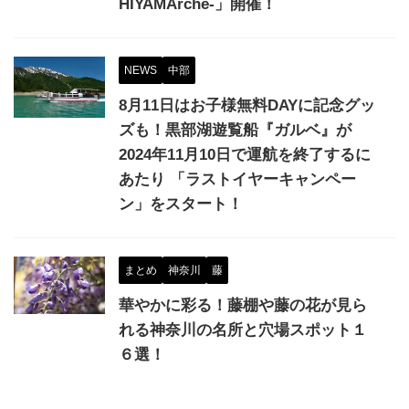
HIYAMArche-」開催！
NEWS
中部
8月11日はお子様無料DAYに記念グッ
ズも！黒部湖遊覧船『ガルベ』が
2024年11月10日で運航を終了するに
あたり 「ラストイヤーキャンペー
ン」をスタート！
まとめ
神奈川
藤
華やかに彩る！藤棚や藤の花が見ら
れる神奈川の名所と穴場スポット１
６選！