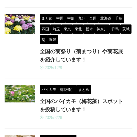
まとめ
中国
中部
九州
全国
北海道
千葉
四国
埼玉
東京
東北
栃木
神奈川
群馬
茨城
菊
近畿
全国の菊祭り（菊まつり）や菊花展
を紹介しています！
2025/12/9
バイカモ（梅花藻）
まとめ
全国のバイカモ（梅花藻）スポット
を投稿しています！
2025/8/28