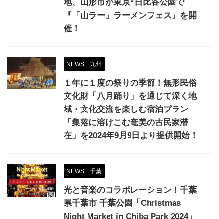
地、山形市が東京･日比谷公園で
『「山ラー」ラーメンフェス』を開
催！
NEWS
九州
１年に１度の祭りの季節！無形民俗
文化財「八月踊り」を通じて深く地
域・文化交流を楽しむ宿泊プラン
「集落に溶けこむ奄美の古民家滞
在」を2024年9月9日より提供開始！
NEWS
千葉
光と音楽のコラボレーション！千葉
県千葉市 千葉公園「Christmas
Night Market in Chiba Park 2024」