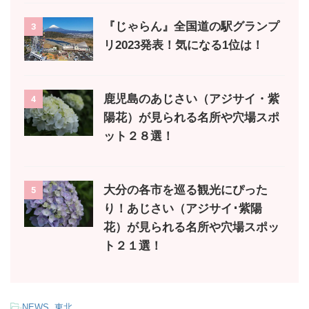
『じゃらん』全国道の駅グランプ
3
リ2023発表！気になる1位は！
鹿児島のあじさい（アジサイ・紫
4
陽花）が見られる名所や穴場スポ
ット２８選！
大分の各市を巡る観光にぴった
5
り！あじさい（アジサイ･紫陽
花）が見られる名所や穴場スポッ
ト２１選！
-
NEWS
,
東北