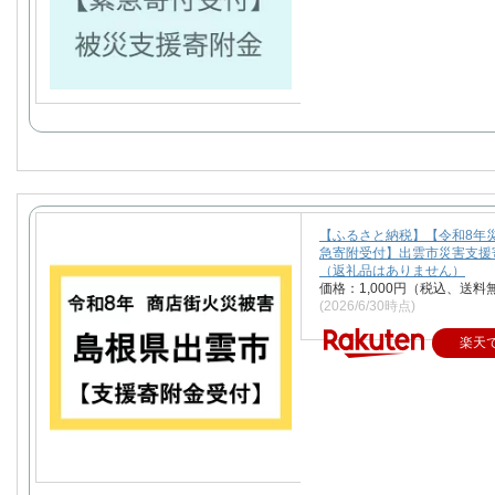
【ふるさと納税】【令和8年
急寄附受付】出雲市災害支援
（返礼品はありません）
価格：1,000円（税込、送料
(2026/6/30時点)
楽天