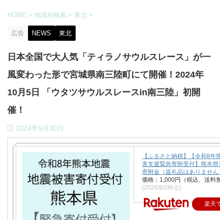
HOME
>
地域別検索
>
東北
>
広告
NEWS
東北
日本全国で大人気「ティラノサウルスレース」が一
風変わった形で宮城県南三陸町にて開催！2024年
10月5日 「ウタツサウルスレースin南三陸」初開
催！
2024年9月30日
【ふるさと納税】【令和8年
害支援緊急寄附受付】熊本県
寄附金（返礼品はありません
価格：1,000円（税込、送料
(2026/8/2時点)
楽天