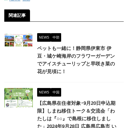
関連記事
NEWS
中部
ペットも一緒に！静岡県伊東市 伊
豆・城ケ崎海岸のフラワーガーデン
でアイスチューリップと早咲き菜の
花が見頃に！
NEWS
中国
【広島県在住者対象･9月20日申込期
限】しまね移住トーク＆交流会「わ
たしは『○○』で島根に移住しまし
た」2024年9月28日 広島県広島市 い