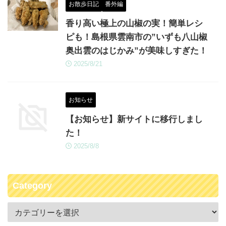
お散歩日記
番外編
香り高い極上の山椒の実！簡単レシ
ピも！島根県雲南市の”いずも八山椒
奥出雲のはじかみ”が美味しすぎた！
2025/8/21
お知らせ
【お知らせ】新サイトに移行しまし
た！
2025/8/8
Category