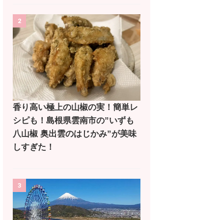
2
香り高い極上の山椒の実！簡単レ
シピも！島根県雲南市の”いずも
八山椒 奥出雲のはじかみ”が美味
しすぎた！
3