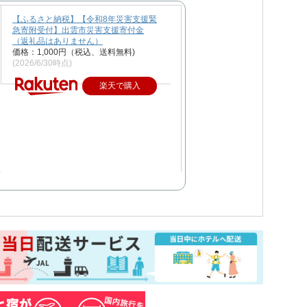
【ふるさと納税】【令和8年災害支援緊
急寄附受付】出雲市災害支援寄付金
（返礼品はありません）
価格：1,000円（税込、送料無料)
(2026/6/30時点)
楽天で購入