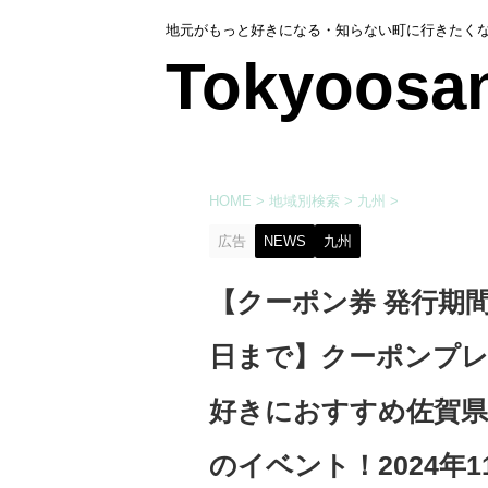
地元がもっと好きになる・知らない町に行きたく
Tokyoosa
HOME
>
地域別検索
>
九州
>
広告
NEWS
九州
【クーポン券 発行期間:
日まで】クーポンプレ
好きにおすすめ佐賀県
のイベント！2024年