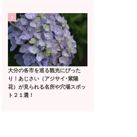
5
大分の各市を巡る観光にぴった
り！あじさい（アジサイ･紫陽
花）が見られる名所や穴場スポッ
ト２１選！