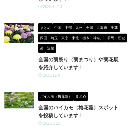
2025/12/13
まとめ
中国
中部
九州
全国
北海道
千葉
四国
埼玉
東京
東北
栃木
神奈川
群馬
茨城
菊
近畿
全国の菊祭り（菊まつり）や菊花展
を紹介しています！
2025/12/9
バイカモ（梅花藻）
まとめ
全国のバイカモ（梅花藻）スポット
を投稿しています！
2025/8/28