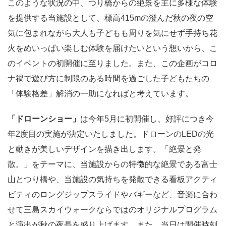
このような状況の中、つり橋からの絶景を主に多様な体験
を提供する当施設として、標高415mの澄んだ秋の夜の空
気に包まれながら大人も子どもも周りを気にせず手持ち花
火をめいっぱい楽しむ体験を届けたいという想いから、こ
のイベントの初開催に至りました。また、この企画がコロ
ナ禍で遊び方に制限のある時間を過ごした子どもたちの
「体験格差」解消の一助になればと考えています。
「ドローンショー」
は今年5月に初開催し、好評につき今
年2度目の実施が決定いたしました。ドローンのLEDの光
と動きが美しいデザインを描き出します。「絶景と発
散。」をテーマに、当施設からの特徴的な絶景である富士
山とつり橋や、当施設の気持ちを発散できる看板アクティ
ビティのロングジップスライドやバギーなど、音楽に合わ
せて三島スカイウォークならではのオリジナルプログラム
と演出が秋の夜長を盛り上げます。また、当日は開催時刻