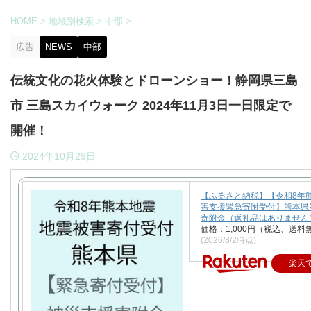
HOME
>
地域別検索
>
中部
>
広告
NEWS
中部
伝統文化の花火体験とドローンショー！静岡県三島
市 三島スカイウォーク 2024年11月3日一日限定で
開催！
2024年10月29日
【ふるさと納税】【令和8年
害支援緊急寄附受付】熊本県
寄附金（返礼品はありません
価格：1,000円（税込、送料
(2026/8/2時点)
楽天