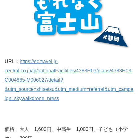
URL：
https://ec.travel.jr-
central.co.jp/tp/optionalFacilities/4383H03/plans/4383H03-
C004865-M006027/detail?
&utm_source=shisetsu&utm_medium=referral&utm_campa
ign=skywalkdrone_press
価格：大人 1,600円、中高生 1,000円、子ども（小学