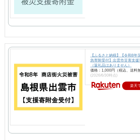
【ふるさと納税】【令和8年
急寄附受付】出雲市災害支援
（返礼品はありません）
価格：1,000円（税込、送料
(2026/6/30時点)
楽天