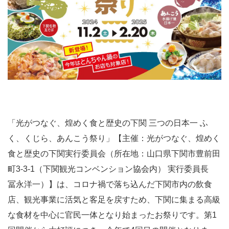
「光がつなぐ、煌めく食と歴史の下関 三つの日本一 ふ
く、くじら、あんこう祭り」【主催：光がつなぐ、煌めく
食と歴史の下関実行委員会（所在地：山口県下関市豊前田
町3-3-1（下関観光コンベンション協会内） 実行委員長
冨永洋一）】は、コロナ禍で落ち込んだ下関市内の飲食
店、観光事業に活気と客足を戻すため、下関に集まる高級
な食材を中心に官民一体となり始まったお祭りです。第1