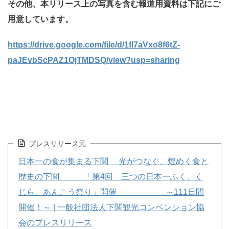
その他、本リリース上の写真を含む報道用資料は下記にご
用意しています。
https://drive.google.com/file/d/1fI7aVxo8f6tZ-
paJEvbScPAZ1OjTMDSQ/view?usp=sharing
プレスリリース元
日本一の食が集まる下関 光がつなぐ、煌めく食と
歴史の下関 「第4回 三つの日本一ふく、く
じら、あんこう祭り」開催 ～111日間
開催！～ | 一般社団法人下関観光コンベンション協
会のプレスリリース