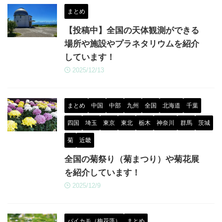
まとめ
【投稿中】全国の天体観測ができる
場所や施設やプラネタリウムを紹介
しています！
2025/12/13
まとめ
中国
中部
九州
全国
北海道
千葉
四国
埼玉
東京
東北
栃木
神奈川
群馬
茨城
菊
近畿
全国の菊祭り（菊まつり）や菊花展
を紹介しています！
2025/12/9
バイカモ（梅花藻）
まとめ