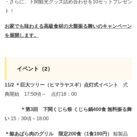
・さらに、下関観光グッズ詰め合わせを10セットプレゼン
ト！
お家でも味わえる高級食材の大盤振る舞いのキャンペーン
を展開します。
イベント（2）
11/2 ＊巨大ツリー（ヒマラヤスギ）点灯式イベント
式
典開始 17:50頃～ 点灯18：00
＊第3回 下関くじら祭 くじら鍋400食 無料振る舞
い
15：30頃～18:00
＊鯨あばら肉のグリル 限定200食（1食100円）
鯨製品