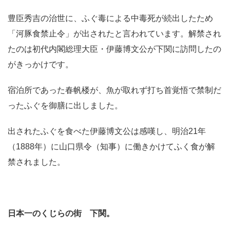
豊臣秀吉の治世に、ふぐ毒による中毒死が続出したため
「河豚食禁止令」が出されたと言われています。解禁され
たのは初代内閣総理大臣・伊藤博文公が下関に訪問したの
がきっかけです。
宿泊所であった春帆楼が、魚が取れず打ち首覚悟で禁制だ
ったふぐを御膳に出しました。
出されたふぐを食べた伊藤博文公は感嘆し、明治21年
（1888年）に山口県令（知事）に働きかけてふく食が解
禁されました。
日本一のくじらの街 下関。