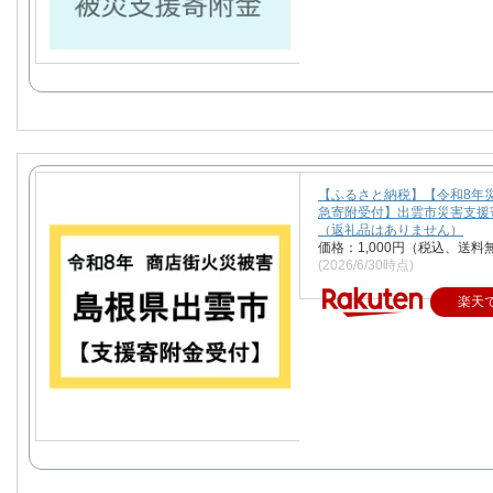
【ふるさと納税】【令和8年
急寄附受付】出雲市災害支援
（返礼品はありません）
価格：1,000円（税込、送料
(2026/6/30時点)
楽天