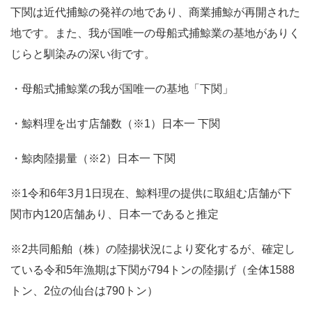
下関は近代捕鯨の発祥の地であり、商業捕鯨が再開された
地です。また、我が国唯一の母船式捕鯨業の基地がありく
じらと馴染みの深い街です。
・母船式捕鯨業の我が国唯一の基地「下関」
・鯨料理を出す店舗数（※1）日本一 下関
・鯨肉陸揚量（※2）日本一 下関
※1令和6年3月1日現在、鯨料理の提供に取組む店舗が下
関市内120店舗あり、日本一であると推定
※2共同船舶（株）の陸揚状況により変化するが、確定し
ている令和5年漁期は下関が794トンの陸揚げ（全体1588
トン、2位の仙台は790トン）