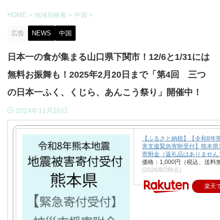
HOME
>
地域別検索
>
中国
>
広告
NEWS
中国
日本一の食が集まる山口県下関市！12/6と1/31には
無料お振舞も！2025年2月20日まで「第4回 三つ
の日本一ふく、くじら、あんこう祭り」開催中！
2024年11月26日
【ふるさと納税】【令和8年
害支援緊急寄附受付】熊本県
寄附金（返礼品はありません
価格：1,000円（税込、送料
(2026/8/2時点)
楽天