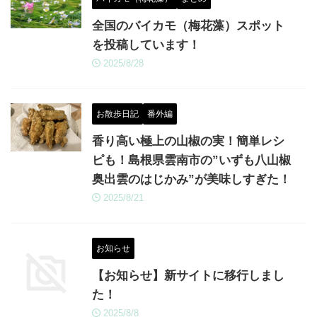
全国のバイカモ（梅花藻）スポット
を投稿しています！
2025/8/28
お散歩日記
番外編
香り高い極上の山椒の実！簡単レシ
ピも！島根県雲南市の”いずも八山椒
奥出雲のはじかみ”が美味しすぎた！
2025/8/21
お知らせ
【お知らせ】新サイトに移行しまし
た！
2025/8/8