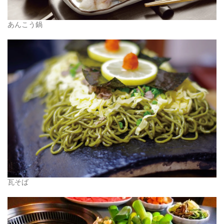
あんこう鍋
瓦そば