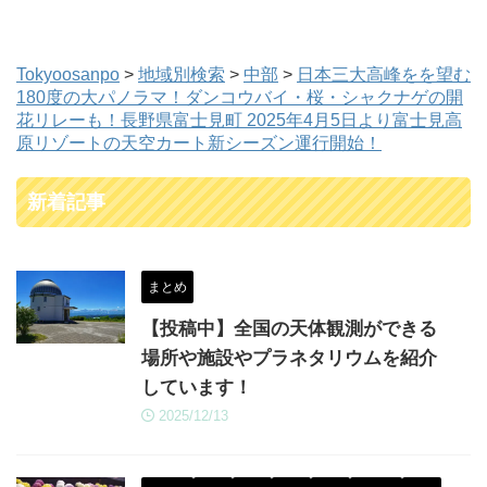
Tokyoosanpo
>
地域別検索
>
中部
>
日本三大高峰をを望む
180度の大パノラマ！ダンコウバイ・桜・シャクナゲの開
花リレーも！長野県富士見町 2025年4月5日より富士見高
原リゾートの天空カート新シーズン運行開始！
新着記事
まとめ
【投稿中】全国の天体観測ができる
場所や施設やプラネタリウムを紹介
しています！
2025/12/13