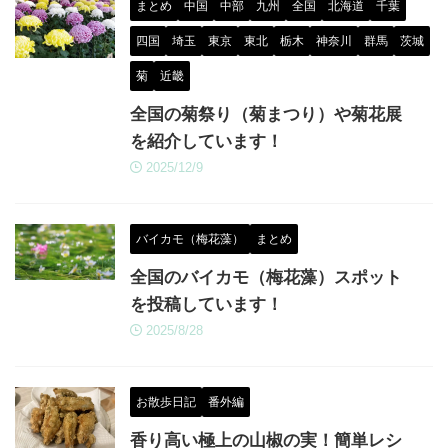
まとめ
中国
中部
九州
全国
北海道
千葉
四国
埼玉
東京
東北
栃木
神奈川
群馬
茨城
菊
近畿
全国の菊祭り（菊まつり）や菊花展
を紹介しています！
2025/12/9
バイカモ（梅花藻）
まとめ
全国のバイカモ（梅花藻）スポット
を投稿しています！
2025/8/28
お散歩日記
番外編
香り高い極上の山椒の実！簡単レシ