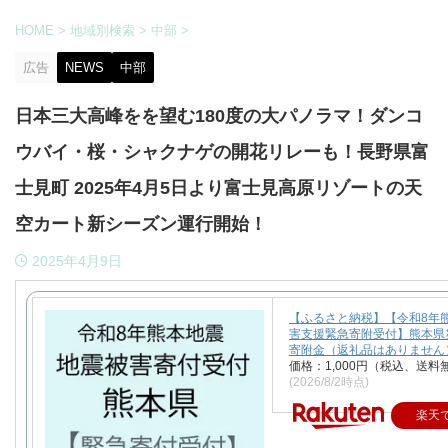
HOME
>
地域別検索
>
中部
>
広告
NEWS
中部
日本三大高峰をを望む180度の大パノラマ！ダンコ
ウバイ・桜・シャクナゲの開花リレーも！長野県富
士見町 2025年4月5日より富士見高原リゾートの天
空カート新シーズン運行開始！
2025年4月9日
【ふるさと納税】【令和8年
害支援緊急寄附受付】熊本県
寄附金（返礼品はありません
価格：1,000円（税込、送料
(2026/8/2時点)
楽天