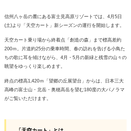
信州八ヶ岳の麓にある富士見高原リゾートでは、4月5日
(土)より「天空カート」新シーズンの運行を開始します。
天空カート乗り場から終着点「創造の森」まで標高差約
200ｍ。片道約25分の乗車時間、春の訪れを告げる小鳥た
ちの歌に耳を傾けながら、4月・5月の新緑と残雪の山々の
眺望をゆっくり楽しめます。
終点の標高1,420ｍ「望郷の丘展望台」からは、日本三大
高峰の富士山・北岳・奥穂高岳を望む180度の大パノラマ
がご覧いただけます。
「天空カート」とは