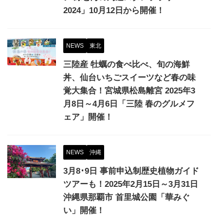
2024」10月12日から開催！
NEWS
東北
三陸産 牡蠣の食べ比べ、旬の海鮮
丼、仙台いちごスイーツなど春の味
覚大集合！宮城県松島離宮 2025年3
月8日～4月6日「三陸 春のグルメフ
ェア」開催！
NEWS
沖縄
3月8･9日 事前申込制歴史植物ガイド
ツアーも！2025年2月15日～3月31日
沖縄県那覇市 首里城公園「華みぐ
い」開催！