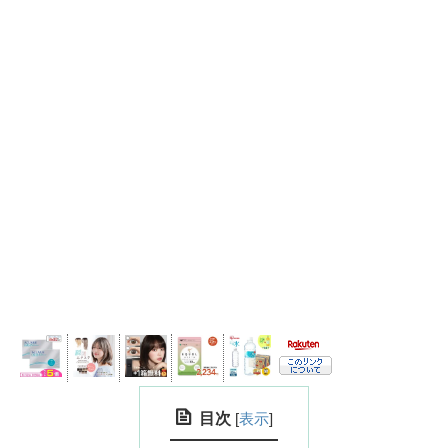
目次
[
表示
]