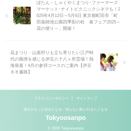
ぼたん・しゃくやくまつり･ファーマーズ
マーケット･ナイトピクニックシネマも！2
025年4月12日～5月6日 東京都町田市「町
田薬師池公園四季彩の杜 春フェア2025～
花の便り～」開催！
花まつり・山菜狩りも立ち寄りたい江戸時
代の風情を感じる伊豆八十八ヶ所霊場！熱
海発着！4月の参拝コースのご案内【伊豆
８８遍路】
プライバシーポリシー
サイトマップ
地元がもっと好きになる・知らない町に行きたくなる
Tokyoosanpo
© 2026 Tokyoosanpo