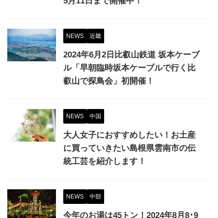
5月11日まで開催中！
NEWS
近畿
2024年6月2日比叡山鉄道 坂本ケーブ
ル「早朝臨時坂本ケーブルで行く比
叡山で探鳥会」初開催！
NEWS
中国
大人女子におすすめしたい！お土産
に買っていきたい島根県雲南市の伝
統工芸を紹介します！
NEWS
中部
今年のお湯は45トン！2024年8月8･9