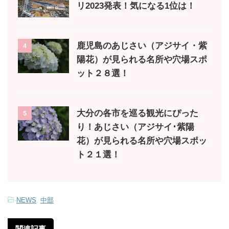
リ2023発表！気になる1位は！
鹿児島のあじさい（アジサイ・紫
4
陽花）が見られる名所や穴場スポ
ット２８選！
大分の各市を巡る観光にぴった
5
り！あじさい（アジサイ･紫陽
花）が見られる名所や穴場スポッ
ト２１選！
-
NEWS
,
中部
関連記事