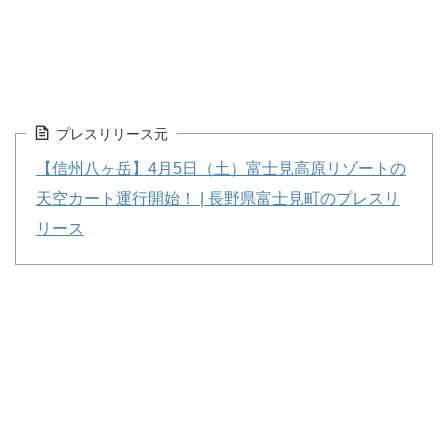
プレスリリース元
【信州八ヶ岳】4月5日（土）富士見高原リゾートの
天空カート運行開始！ | 長野県富士見町のプレスリ
リース