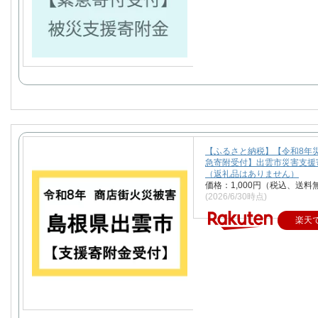
【ふるさと納税】【令和8年
急寄附受付】出雲市災害支援
（返礼品はありません）
価格：1,000円（税込、送料
(2026/6/30時点)
楽天