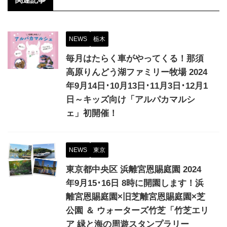
NEWS
栃木
毎月はたらく車がやってくる！那須
高原りんどう湖ファミリー牧場 2024
年9月14日･10月13日･11月3日･12月1
日～キッズ向け「アルパカマルシ
ェ」初開催！
NEWS
東京
東京都中央区 浜離宮恩賜庭園 2024
年9月15･16日 8時に開園します！浜
離宮恩賜庭園×旧芝離宮恩賜庭園×芝
公園 ＆ ウォーターズ竹芝「竹芝エリ
ア 緑と海の周遊スタンプラリー