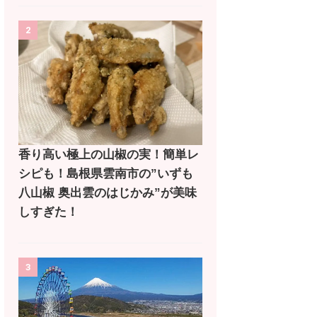
2
香り高い極上の山椒の実！簡単レ
シピも！島根県雲南市の”いずも
八山椒 奥出雲のはじかみ”が美味
しすぎた！
3