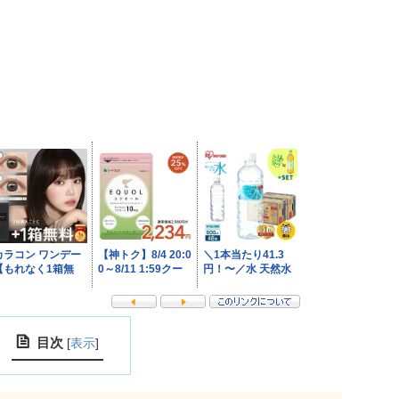
目次
[
表示
]