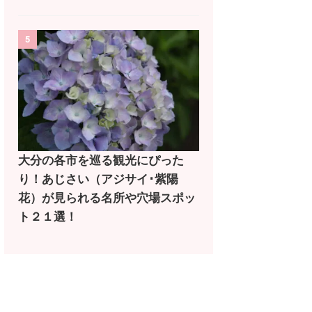
5
大分の各市を巡る観光にぴった
り！あじさい（アジサイ･紫陽
花）が見られる名所や穴場スポッ
ト２１選！