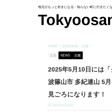
地元がもっと好きになる・知らない町に行きたく
Tokyoosa
HOME
>
地域別検索
>
近畿
>
広告
NEWS
近畿
2025年5月10日に
波篠山市 多紀連山 5
見ごろになります！
2025年4月20日