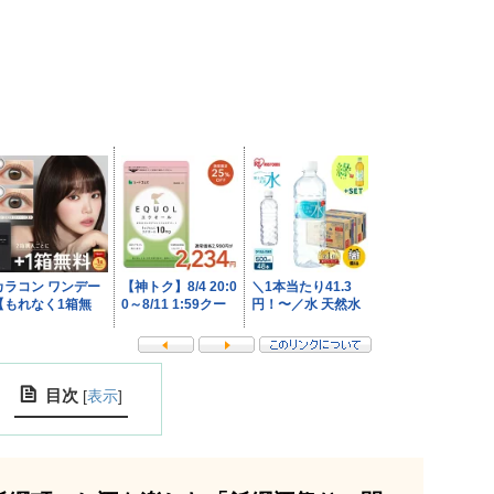
目次
[
表示
]