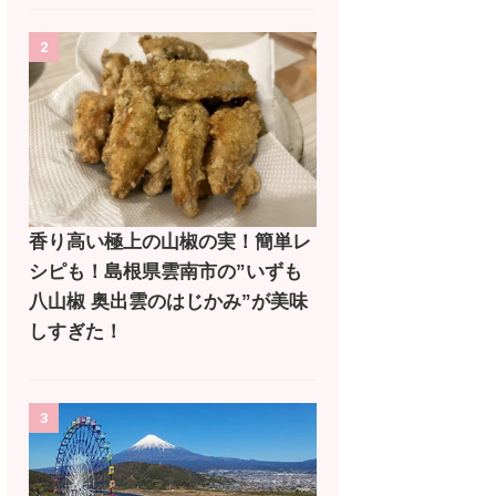
2
香り高い極上の山椒の実！簡単レ
シピも！島根県雲南市の”いずも
八山椒 奥出雲のはじかみ”が美味
しすぎた！
3