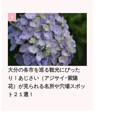
5
大分の各市を巡る観光にぴった
り！あじさい（アジサイ･紫陽
花）が見られる名所や穴場スポッ
ト２１選！