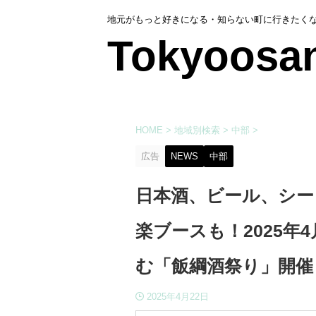
地元がもっと好きになる・知らない町に行きたく
Tokyoosa
HOME
>
地域別検索
>
中部
>
広告
NEWS
中部
日本酒、ビール、シー
楽ブースも！2025年
む「飯綱酒祭り」開催
2025年4月22日