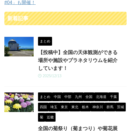
#04」も開催！
新着記事
まとめ
【投稿中】全国の天体観測ができる
場所や施設やプラネタリウムを紹介
しています！
2025/12/13
まとめ
中国
中部
九州
全国
北海道
千葉
四国
埼玉
東京
東北
栃木
神奈川
群馬
茨城
菊
近畿
全国の菊祭り（菊まつり）や菊花展