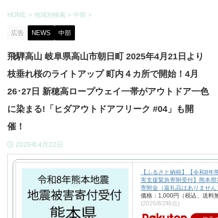
HOME
>
地域別検索
>
中部
>
広告
NEWS
中部
飛騨高山 岐阜県高山市朝日町 2025年4月21日より
枝垂れ桜のライトアップ 町内４カ所で開始！4月
26･27日 新穂高ロープウェイ一帯がアウトドア一色
に染まる!「ヒダアウトドアフリーク #04」も開
催！
2025年4月22日
【ふるさと納税】【令和8年
害支援緊急寄附受付】熊本県
寄附金（返礼品はありません
価格：1,000円（税込、送料
(2026/8/2時点)