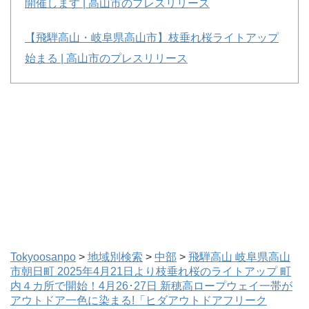
開催します | 高山市のプレスリリース
【飛騨高山・岐阜県高山市】枝垂れ桜ライトアップ
始まる | 高山市のプレスリリース
Tokyoosanpo
>
地域別検索
>
中部
>
飛騨高山 岐阜県高山
市朝日町 2025年4月21日より枝垂れ桜のライトアップ 町
内４カ所で開始！4月26･27日 新穂高ロープウェイ一帯が
アウトドア一色に染まる!「ヒダアウトドアフリーク