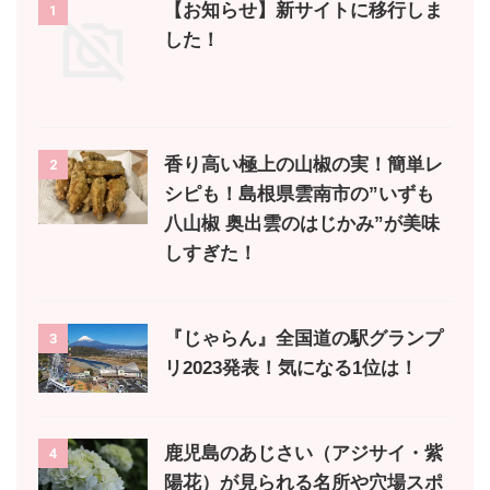
【お知らせ】新サイトに移行しま
1
した！
香り高い極上の山椒の実！簡単レ
2
シピも！島根県雲南市の”いずも
八山椒 奥出雲のはじかみ”が美味
しすぎた！
『じゃらん』全国道の駅グランプ
3
リ2023発表！気になる1位は！
鹿児島のあじさい（アジサイ・紫
4
陽花）が見られる名所や穴場スポ