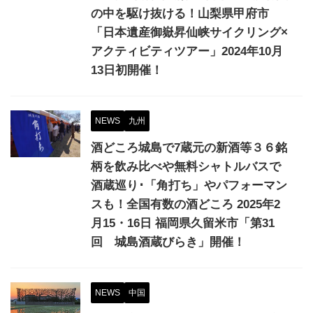
の中を駆け抜ける！山梨県甲府市
「日本遺産御嶽昇仙峡サイクリング×
アクティビティツアー」2024年10月
13日初開催！
NEWS
九州
酒どころ城島で7蔵元の新酒等３６銘
柄を飲み比べや無料シャトルバスで
酒蔵巡り･「角打ち」やパフォーマン
スも！全国有数の酒どころ 2025年2
月15・16日 福岡県久留米市「第31
回 城島酒蔵びらき」開催！
NEWS
中国