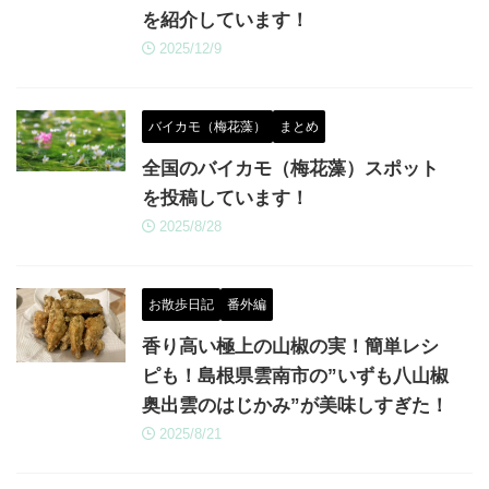
を紹介しています！
2025/12/9
バイカモ（梅花藻）
まとめ
全国のバイカモ（梅花藻）スポット
を投稿しています！
2025/8/28
お散歩日記
番外編
香り高い極上の山椒の実！簡単レシ
ピも！島根県雲南市の”いずも八山椒
奥出雲のはじかみ”が美味しすぎた！
2025/8/21