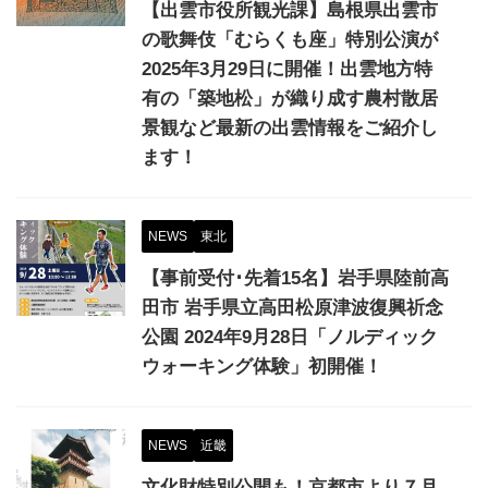
【出雲市役所観光課】島根県出雲市
の歌舞伎「むらくも座」特別公演が
2025年3月29日に開催！出雲地方特
有の「築地松」が織り成す農村散居
景観など最新の出雲情報をご紹介し
ます！
NEWS
東北
【事前受付･先着15名】岩手県陸前高
田市 岩手県立高田松原津波復興祈念
公園 2024年9月28日「ノルディック
ウォーキング体験」初開催！
NEWS
近畿
文化財特別公開も！京都市より７月