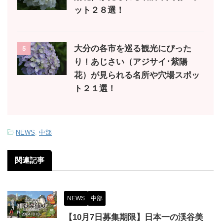
ット２８選！
大分の各市を巡る観光にぴった
5
り！あじさい（アジサイ･紫陽
花）が見られる名所や穴場スポッ
ト２１選！
-
NEWS
,
中部
関連記事
NEWS
中部
【10月7日募集期限】日本一の渓谷美