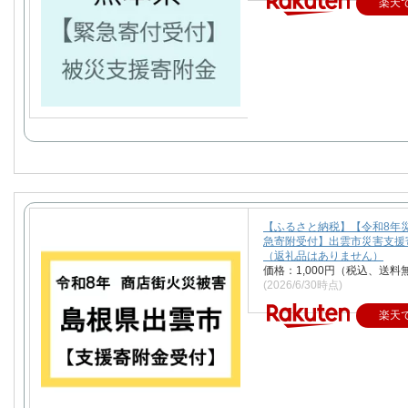
楽天
【ふるさと納税】【令和8年
急寄附受付】出雲市災害支援
（返礼品はありません）
価格：1,000円（税込、送料
(2026/6/30時点)
楽天