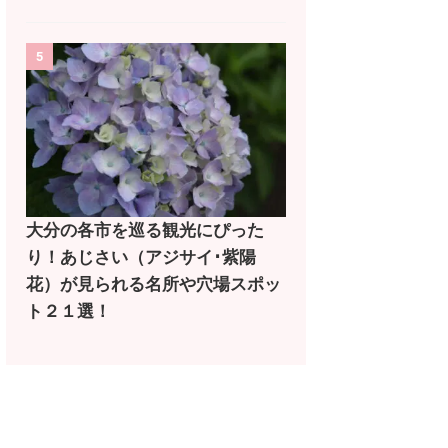
5
大分の各市を巡る観光にぴった
り！あじさい（アジサイ･紫陽
花）が見られる名所や穴場スポッ
ト２１選！