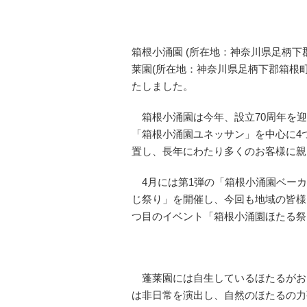
箱根小涌園 (所在地：神奈川県足柄下郡
莱園(所在地：神奈川県足柄下郡箱根町小
たしました。
箱根小涌園は今年、設立70周年を迎
「箱根小涌園ユネッサン」を中心に4
置し、長年にわたり多くのお客様に親
4月には第1弾の「箱根小涌園ベーカ
じ祭り」を開催し、今回も地域の皆様
つ目のイベント「箱根小涌園ほたる祭
蓬莱園には自生しているほたるがお
は非日常を演出し、自然のほたるの力