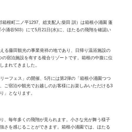
箱根町二ノ平1297、総支配人:柴田 訓）は箱根小涌園 蓬
涌谷503）にて5月21日(水)に、ほたるの飛翔を確認い
える藤田観光の事業発祥の地であり、日帰り温浴施設の
つの宿泊施設を有する複合リゾートです。箱根の中腹に位
しまれてきました。
リーフェス」の開催、5月には第2弾の「箱根小涌園つつ
、ご宿泊や観光でお越しのお客様にお楽しみいただける3
り」となります。
り、毎年多くの飛翔が見られます。小さな光が舞う様子
強さを感じることができます。箱根小涌園では、ほたる