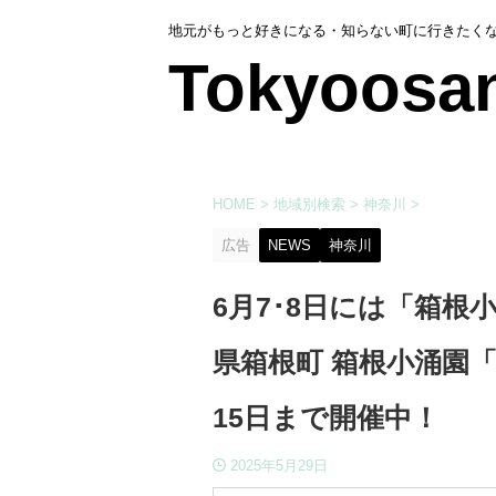
地元がもっと好きになる・知らない町に行きたく
Tokyoosa
HOME
>
地域別検索
>
神奈川
>
広告
NEWS
神奈川
6月7･8日には「箱
県箱根町 箱根小涌園「
15日まで開催中！
2025年5月29日