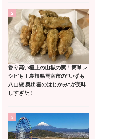
2
香り高い極上の山椒の実！簡単レ
シピも！島根県雲南市の”いずも
八山椒 奥出雲のはじかみ”が美味
しすぎた！
3