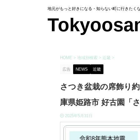
地元がもっと好きになる・知らない町に行きたく
Tokyoosa
HOME
>
地域別検索
>
近畿
>
広告
NEWS
近畿
さつき盆栽の席飾り約20
庫県姫路市 好古園「
2025年5月31日