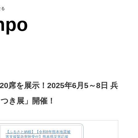
なる
npo
席を展示！2025年6月5～8日 兵
さつき展」開催！
【ふるさと納税】【令和8年熊本地震被
害支援緊急寄附受付】熊本県災害応援