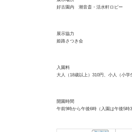
好古園内 潮音斎・活水軒ロビー
展示協力
姫路さつき会
入園料
大人（18歳以上）310円、小人（小学
開園時間
午前9時から午後6時（入園は午後5時