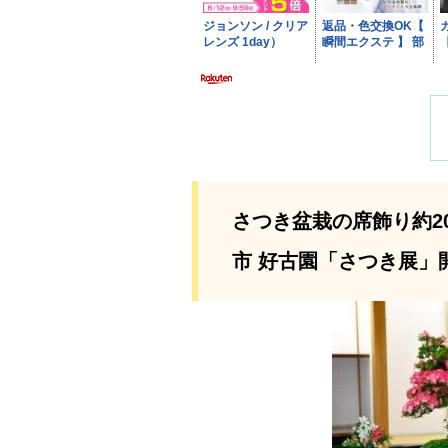
さつき盆栽の席飾り約20
市 好古園「さつき展」