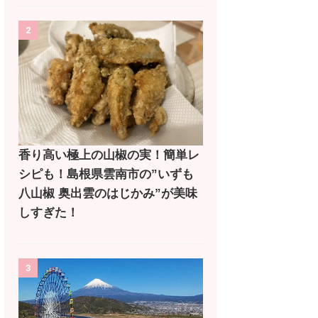
2
香り高い極上の山椒の実！簡単レ
シピも！島根県雲南市の”いずも
八山椒 奥出雲のはじかみ”が美味
しすぎた！
3