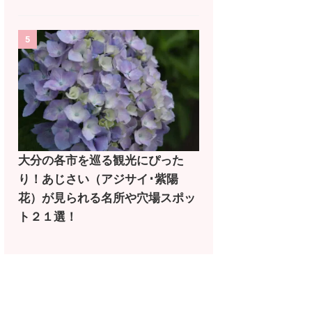
5
大分の各市を巡る観光にぴった
り！あじさい（アジサイ･紫陽
花）が見られる名所や穴場スポッ
ト２１選！