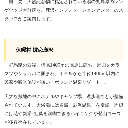
概 要 天然記念物に指定されている湯の丸高原のレン
ゲツツジ大群落を、鹿沢インフォメーションセンターのス
タッフがご案内します。
休暇村 嬬恋鹿沢
群馬県の西端、標高1400ｍの高原に建ち、周囲をカラ
マツやシラカバに囲まれ、ホテルから半径1400ｍ以内に
民家や観光施設が無い「ポツンと温泉リゾート」。
広大な敷地の中にホテルやキャンプ場、遊歩道などが整備
されています。大浴場には名湯「鹿沢温泉」を引湯。周辺
には花や新緑･紅葉を満喫できるハイキングや登山コース
が多数存在しています。