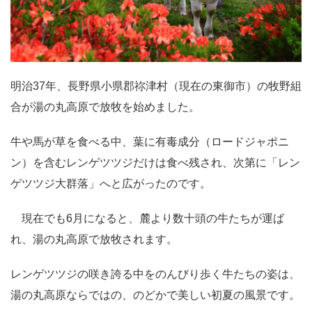
明治37年、長野県小県郡祢津村（現在の東御市）の牧野組
合が湯の丸高原で放牧を始めました。
牛や馬が草を食べる中、葉に有毒成分（ロードジャポニ
ン）を含むレンゲツツジだけは食べ残され、次第に「レン
ゲツツジ大群落」へと広がったのです。
現在でも6月になると、麓より数十頭の牛たちが運ば
れ、湯の丸高原で放牧されます。
レンゲツツジの咲き誇る中をのんびり歩く牛たちの姿は、
湯の丸高原ならではの、のどかで美しい初夏の風景です。