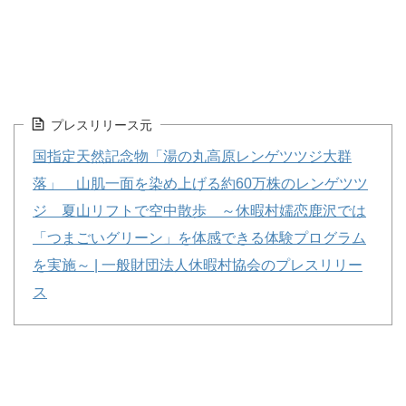
プレスリリース元
国指定天然記念物「湯の丸高原レンゲツツジ大群
落」 山肌一面を染め上げる約60万株のレンゲツツ
ジ 夏山リフトで空中散歩 ～休暇村嬬恋鹿沢では
「つまごいグリーン」を体感できる体験プログラム
を実施～ | 一般財団法人休暇村協会のプレスリリー
ス