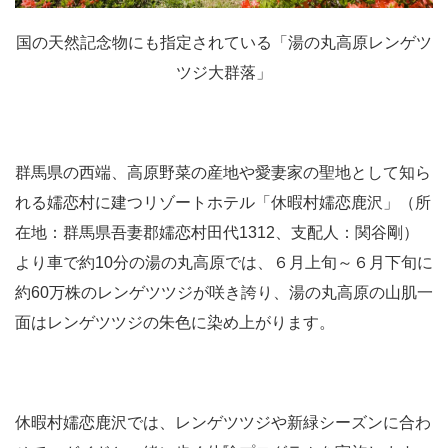
国の天然記念物にも指定されている「湯の丸高原レンゲツ
ツジ大群落」
群馬県の西端、高原野菜の産地や愛妻家の聖地として知ら
れる嬬恋村に建つリゾートホテル「休暇村嬬恋鹿沢」（所
在地：群馬県吾妻郡嬬恋村田代1312、支配人：関谷剛）
より車で約10分の湯の丸高原では、６月上旬～６月下旬に
約60万株のレンゲツツジが咲き誇り、湯の丸高原の山肌一
面はレンゲツツジの朱色に染め上がります。
休暇村嬬恋鹿沢では、レンゲツツジや新緑シーズンに合わ