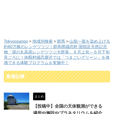
Tokyoosanpo
>
地域別検索
>
群馬
>
山肌一面を染め上げる
約60万株のレンゲツツジ！群馬県嬬恋村 国指定天然記念
物「湯の丸高原レンゲツツジ大群落」６月上旬～６月下旬
見ごろに！休暇村嬬恋鹿沢では「つまごいグリーン」を体
感できる体験プログラムを実施中！
新着記事
まとめ
【投稿中】全国の天体観測ができる
場所や施設やプラネタリウムを紹介