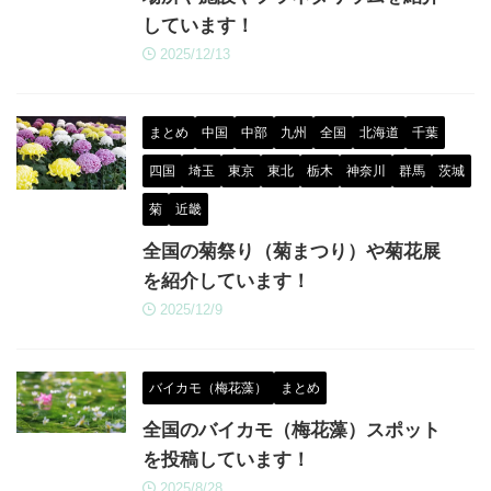
しています！
2025/12/13
まとめ
中国
中部
九州
全国
北海道
千葉
四国
埼玉
東京
東北
栃木
神奈川
群馬
茨城
菊
近畿
全国の菊祭り（菊まつり）や菊花展
を紹介しています！
2025/12/9
バイカモ（梅花藻）
まとめ
全国のバイカモ（梅花藻）スポット
を投稿しています！
2025/8/28