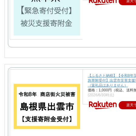
楽天
【ふるさと納税】【令和8年
急寄附受付】出雲市災害支援
（返礼品はありません）
価格：1,000円（税込、送料
(2026/6/30時点)
楽天