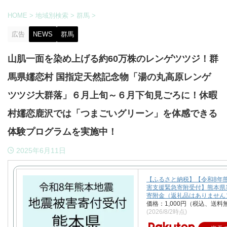
HOME
>
地域別検索
>
群馬
>
広告
NEWS
群馬
山肌一面を染め上げる約60万株のレンゲツツジ！群
馬県嬬恋村 国指定天然記念物「湯の丸高原レンゲ
ツツジ大群落」６月上旬～６月下旬見ごろに！休暇
村嬬恋鹿沢では「つまごいグリーン」を体感できる
体験プログラムを実施中！
2025年6月11日
【ふるさと納税】【令和8年
害支援緊急寄附受付】熊本県
寄附金（返礼品はありません
価格：1,000円（税込、送料
(2026/8/2時点)