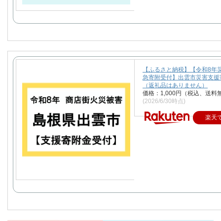
【ふるさと納税】【令和8年
急寄附受付】出雲市災害支援
（返礼品はありません）
価格：1,000円（税込、送料
(2026/6/30時点)
楽天