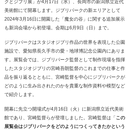
クとジブリ展」が4月17日（水）、長岡市の新潟県立近代
美術館にて開幕します。ジブリパークの新エリアとして
2024年3月16日に開園した「魔女の谷」に関する追加展示
も新潟会場から初登場。会期は6月9日（日）まで。
ジブリパークはスタジオジブリ作品の世界を表現した公園
施設で、愛知県長久手市の愛・地球博記念公園内にありま
す。展覧会では、ジブリパーク監督として制作現場を指揮
したスタジオジブリの宮崎吾朗監督のこれまでの仕事と作
品を振り返るとともに、宮崎監督を中心にジブリパークが
どのように生み出されたのかを貴重な制作資料や模型など
で紹介します。
開幕に先立つ開場式が4月16日（火）に新潟県立近代美術
館であり、宮崎監督らが登壇しました。宮崎監督は「
この
展覧会はジブリパークをどのようにつくってきたかという