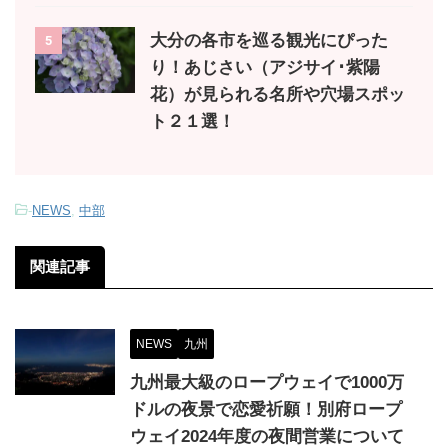
大分の各市を巡る観光にぴった
5
り！あじさい（アジサイ･紫陽
花）が見られる名所や穴場スポッ
ト２１選！
-
NEWS
,
中部
関連記事
NEWS
九州
九州最大級のロープウェイで1000万
ドルの夜景で恋愛祈願！別府ロープ
ウェイ2024年度の夜間営業について