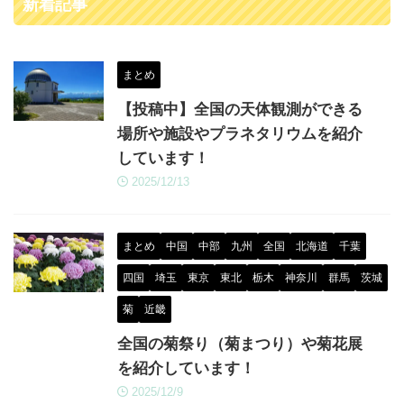
新着記事
まとめ
【投稿中】全国の天体観測ができる
場所や施設やプラネタリウムを紹介
しています！
2025/12/13
まとめ
中国
中部
九州
全国
北海道
千葉
四国
埼玉
東京
東北
栃木
神奈川
群馬
茨城
菊
近畿
全国の菊祭り（菊まつり）や菊花展
を紹介しています！
2025/12/9