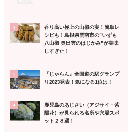
香り高い極上の山椒の実！簡単レ
2
シピも！島根県雲南市の”いずも
八山椒 奥出雲のはじかみ”が美味
しすぎた！
『じゃらん』全国道の駅グランプ
3
リ2023発表！気になる1位は！
鹿児島のあじさい（アジサイ・紫
4
陽花）が見られる名所や穴場スポ
ット２８選！