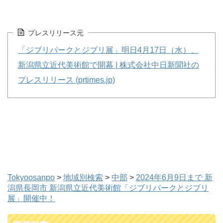
プレスリリース元
「ジブリパークとジブリ展」明日4月17日（水）、
新潟県立近代美術館で開幕 | 株式会社中日新聞社の
プレスリリース (prtimes.jp)
Tokyoosanpo
>
地域別検索
>
中部
>
2024年6月9日まで 新
潟県長岡市 新潟県立近代美術館「ジブリパークとジブリ
展」開催中！