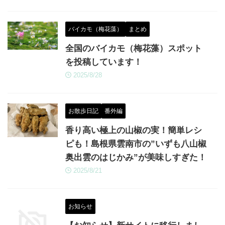
バイカモ（梅花藻）
まとめ
全国のバイカモ（梅花藻）スポット
を投稿しています！
2025/8/28
お散歩日記
番外編
香り高い極上の山椒の実！簡単レシ
ピも！島根県雲南市の”いずも八山椒
奥出雲のはじかみ”が美味しすぎた！
2025/8/21
お知らせ