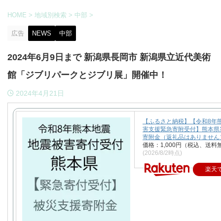
HOME
>
地域別検索
>
中部
>
広告
NEWS
中部
2024年6月9日まで 新潟県長岡市 新潟県立近代美術
館「ジブリパークとジブリ展」開催中！
2024年4月21日
【ふるさと納税】【令和8年
害支援緊急寄附受付】熊本県
寄附金（返礼品はありません
価格：1,000円（税込、送料
(2026/8/2時点)
楽天