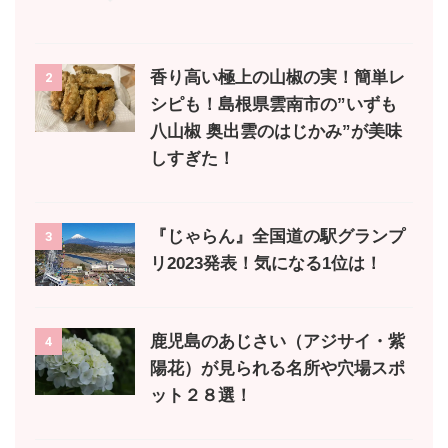
香り高い極上の山椒の実！簡単レ
2
シピも！島根県雲南市の”いずも
八山椒 奥出雲のはじかみ”が美味
しすぎた！
『じゃらん』全国道の駅グランプ
3
リ2023発表！気になる1位は！
鹿児島のあじさい（アジサイ・紫
4
陽花）が見られる名所や穴場スポ
ット２８選！