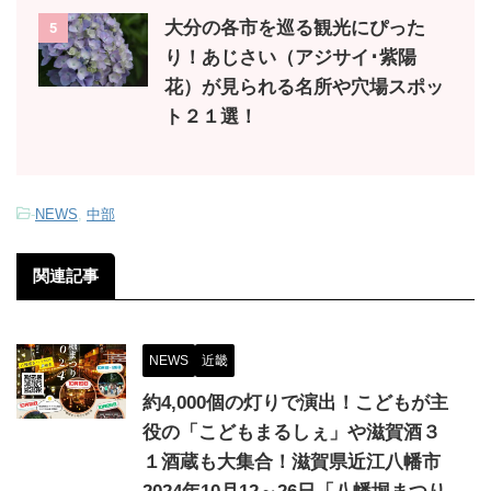
大分の各市を巡る観光にぴった
5
り！あじさい（アジサイ･紫陽
花）が見られる名所や穴場スポッ
ト２１選！
-
NEWS
,
中部
関連記事
NEWS
近畿
約4,000個の灯りで演出！こどもが主
役の「こどもまるしぇ」や滋賀酒３
１酒蔵も大集合！滋賀県近江八幡市