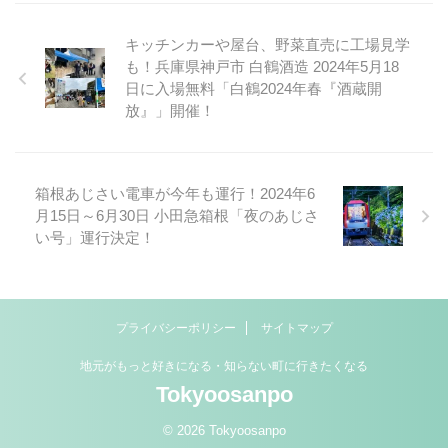
キッチンカーや屋台、野菜直売に工場見学
も！兵庫県神戸市 白鶴酒造 2024年5月18
日に入場無料「白鶴2024年春『酒蔵開
放』」開催！
箱根あじさい電車が今年も運行！2024年6
月15日～6月30日 小田急箱根「夜のあじさ
い号」運行決定！
プライバシーポリシー
サイトマップ
地元がもっと好きになる・知らない町に行きたくなる
Tokyoosanpo
© 2026 Tokyoosanpo