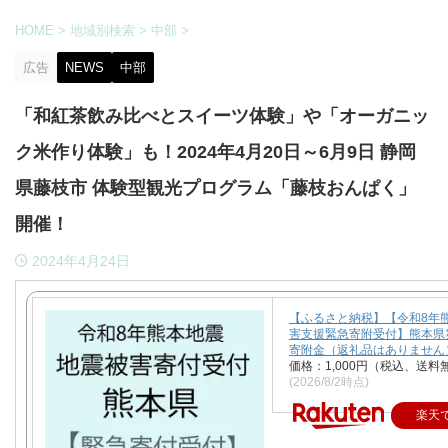
HOME
>
地域別検索
>
中部
>
広告
NEWS
中部
「和紅茶飲み比べとスイーツ体験」や「オーガニッ
ク米作り体験」も！2024年4月20日～6月9日 静岡
県藤枝市 体験型観光プログラム「藤枝おんぱく」
開催！
2024年4月24日
【ふるさと納税】【令和8年
害支援緊急寄附受付】熊本県
寄附金（返礼品はありません
価格：1,000円（税込、送料
(2026/8/2時点)
楽天