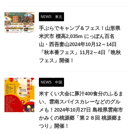
NEWS
東北
手ぶらでキャンプ＆フェス！山形県
米沢市 標高2,035m にっぽん百名
山・西吾妻山2024年10月12～14日
「秋本番フェス」11月2～4日「晩秋
フェス」開催！
NEWS
中国
⽶すくい⼤会に豚汁400食分のふるま
い、雲南スパイスカレーなどのグル
メも！2024年10月27日 島根県雲南市
かみくの桃源郷「第２８回 桃源郷ま
つり」開催！