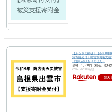
【ふるさと納税】【令和8年
急寄附受付】出雲市災害支援
（返礼品はありません）
価格：1,000円（税込、送料
(2026/6/30時点)
楽天