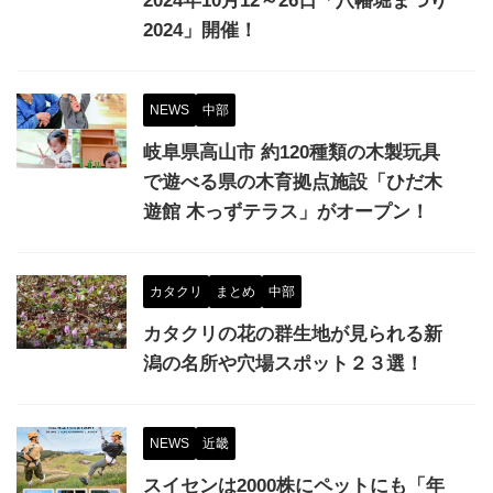
2024年10月12～26日「八幡堀まつり
2024」開催！
NEWS
中部
岐阜県高山市 約120種類の木製玩具
で遊べる県の木育拠点施設「ひだ木
遊館 木っずテラス」がオープン！
カタクリ
まとめ
中部
カタクリの花の群生地が見られる新
潟の名所や穴場スポット２３選！
NEWS
近畿
スイセンは2000株にペットにも「年