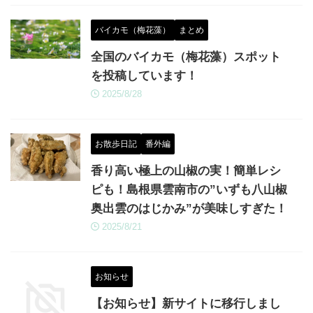
バイカモ（梅花藻）
まとめ
全国のバイカモ（梅花藻）スポット
を投稿しています！
2025/8/28
お散歩日記
番外編
香り高い極上の山椒の実！簡単レシ
ピも！島根県雲南市の”いずも八山椒
奥出雲のはじかみ”が美味しすぎた！
2025/8/21
お知らせ
【お知らせ】新サイトに移行しまし