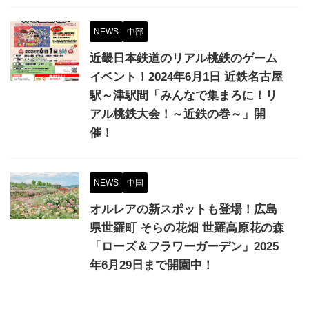
NEWS
中部
近畿日本鉄道のリアル桃鉄のゲーム
イベント！2024年6月1日 近鉄名古屋
駅～津駅間「みんなで集まろに！リ
アル桃鉄大会！～近鉄の巻～」開
催！
NEWS
中国
オルレアの新スポットも登場！広島
県世羅町 そらの花畑 世羅高原花の森
「ローズ＆フラワーガーデン」2025
年6月29日まで開園中！