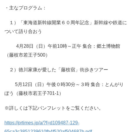
・主なプログラム：
１）「東海道新幹線開業６０周年記念」新幹線や鉄道に
ついて語り合おう
4月28日（日）午前10時～正午 集合：郷土博物館
（藤枝市若王子500）
２）徳川家康が愛した「藤枝宿」街歩きツアー
5月12日（日）午後０時30分～３時 集合：とんがり
ぼう（藤枝市若王子701-1）
※詳しくは下記パンフレットをご覧ください。
https://prtimes.jp/a/?f=d109487-129-
65ca3c3851239610fb4f520af504687b.pdf