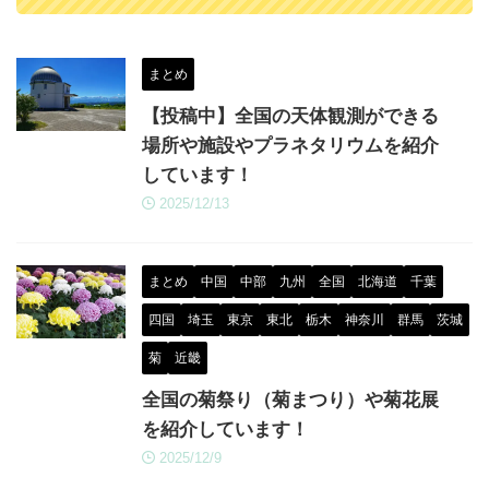
まとめ
【投稿中】全国の天体観測ができる
場所や施設やプラネタリウムを紹介
しています！
2025/12/13
まとめ
中国
中部
九州
全国
北海道
千葉
四国
埼玉
東京
東北
栃木
神奈川
群馬
茨城
菊
近畿
全国の菊祭り（菊まつり）や菊花展
を紹介しています！
2025/12/9