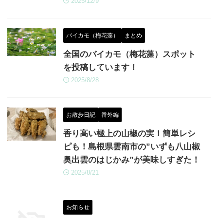
2025/12/9
バイカモ（梅花藻）
まとめ
全国のバイカモ（梅花藻）スポット
を投稿しています！
2025/8/28
お散歩日記
番外編
香り高い極上の山椒の実！簡単レシ
ピも！島根県雲南市の”いずも八山椒
奥出雲のはじかみ”が美味しすぎた！
2025/8/21
お知らせ