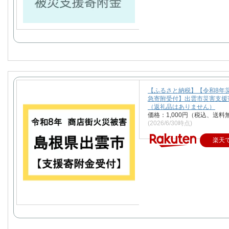
【ふるさと納税】【令和8年
急寄附受付】出雲市災害支援
（返礼品はありません）
価格：1,000円（税込、送料
(2026/6/30時点)
楽天