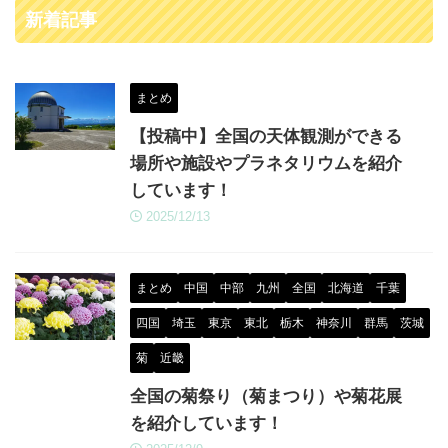
新着記事
まとめ
【投稿中】全国の天体観測ができる
場所や施設やプラネタリウムを紹介
しています！
2025/12/13
まとめ
中国
中部
九州
全国
北海道
千葉
四国
埼玉
東京
東北
栃木
神奈川
群馬
茨城
菊
近畿
全国の菊祭り（菊まつり）や菊花展
を紹介しています！