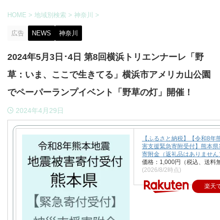
HOME
>
地域別検索
>
神奈川
>
広告
NEWS
神奈川
2024年5月3日･4日 第8回横浜トリエンナーレ「野
草：いま、ここで生きてる」横浜市アメリカ山公園
でペーパーランプイベント「野草の灯」開催！
2024年4月29日
【ふるさと納税】【令和8年
害支援緊急寄附受付】熊本県
寄附金（返礼品はありません
価格：1,000円（税込、送料
(2026/8/2時点)
楽天