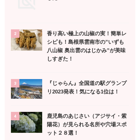
香り高い極上の山椒の実！簡単レ
2
シピも！島根県雲南市の”いずも
八山椒 奥出雲のはじかみ”が美味
しすぎた！
『じゃらん』全国道の駅グランプ
3
リ2023発表！気になる1位は！
鹿児島のあじさい（アジサイ・紫
4
陽花）が見られる名所や穴場スポ
ット２８選！