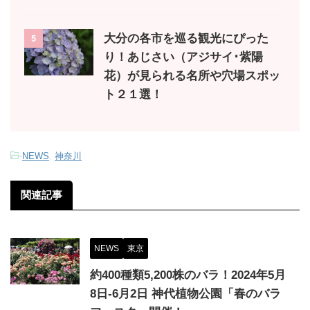
大分の各市を巡る観光にぴった
5
り！あじさい（アジサイ･紫陽
花）が見られる名所や穴場スポッ
ト２１選！
-
NEWS
,
神奈川
関連記事
NEWS
東京
約400種類5,200株のバラ！2024年5月
8日-6月2日 神代植物公園「春のバラ