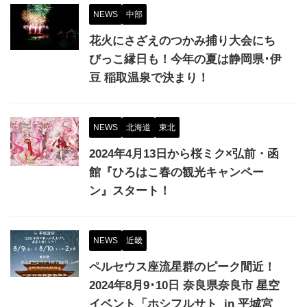
NEWS
中部
花火にさざえのつかみ捕り大会にち
びっこ縁日も！今年の夏は静岡県･伊
豆 稲取温泉で決まり！
NEWS
北海道
東北
2024年4月13日から桜ミク×弘前・函
館『ひろはこ春の観光キャンペー
ン』スタート！
NEWS
近畿
ペルセウス座流星群のピーク間近！
2024年8月9･10日 奈良県奈良市 星空
イベント「ホシフルサト in 平城宮