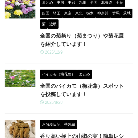
まとめ
中国
中部
九州
全国
北海道
千葉
四国
埼玉
東京
東北
栃木
神奈川
群馬
茨城
菊
近畿
全国の菊祭り（菊まつり）や菊花展
を紹介しています！
2025/12/9
バイカモ（梅花藻）
まとめ
全国のバイカモ（梅花藻）スポット
を投稿しています！
2025/8/28
お散歩日記
番外編
香り高い極上の山椒の実！簡単レシ