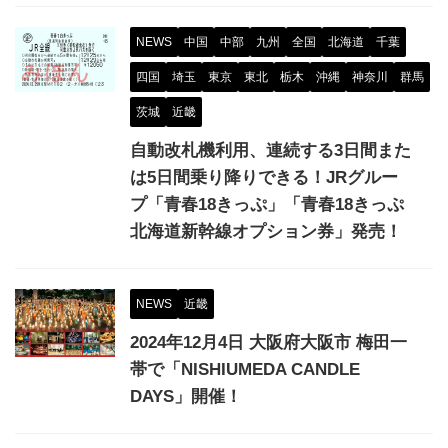
NEWS
中国
中部
九州
全国
北海道
千葉
四国
埼玉
東京
東北
栃木
沖縄
神奈川
群馬
茨城
近畿
自動改札機利用、連続する3日間また
は5日間乗り降りできる！JRグルー
プ「青春18きっぷ」「青春18きっぷ
北海道新幹線オプション券」発売！
NEWS
近畿
2024年12月4日 大阪府大阪市 梅田一
帯で「NISHIUMEDA CANDLE
DAYS」開催！