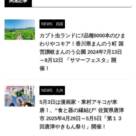
関連記事
NEWS
四国
カブト虫ランドに7品種8000本のひま
わりやコキア！香川県まんのう町 国
営讃岐まんのう公園 2024年7月13日
～8月12日 「サマーフェスタ」開
催！
NEWS
九州
5月3日は漫画家・東村アキコが来
唐！、“食と器の縁結び” 佐賀県唐津
市 2025年4月29日～5月5日「第１３
回唐津やきもん祭り」開催！