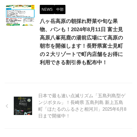
NEWS
中部
八ヶ岳高原の朝採れ野菜や旬な果
物、パンも！2024年8月11日 富士見
高原八峯苑鹿の湯前広場にて高原の
朝市を開催します！長野県富士見町
の２大リゾートで町内店舗をお得に
利用できる割引券も配布中！
日本で最も速い点滅リズム「五島列島型ゲ
ンジボタル」！長崎県 五島列島 新上五島
町「ほたるのふるさと相河川」2025年6月8
日まで開催中！