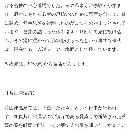
ける密教の中心道場でした。その温泉寺に修験者が集ま
り、厄年にあたる若者の厄払いのために菖蒲を刈って、俵
に詰め、無事息災を祈願したのがまつりの始まりとされて
います。菖蒲の詰まった俵を引きずり回して湯に投げ込
み、その湯に浸かって邪気をはらったという勇壮な儀式
は、現在でも「入湯式」の一場面として残っています。
※総湯は、6/5の朝から菖蒲が入ります。
【片山津温泉】
片山津温泉では、「菖蒲たたき」という行事が行われま
す。加賀片山津温泉の守護寺である愛染寺で祈祷された菖
蒲の葉を町民に配り、その葉で人の肩を叩いたりすること