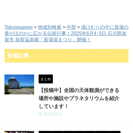
Tokyoosanpo
>
地域別検索
>
中部
>
湯けむりの中に菖蒲の
香がほのかに広がる伝統行事！2025年6月4･5日 石川県加
賀市 加賀温泉郷「菖蒲湯まつり」開催！
新着記事
まとめ
【投稿中】全国の天体観測ができる
場所や施設やプラネタリウムを紹介
しています！
2025/12/13