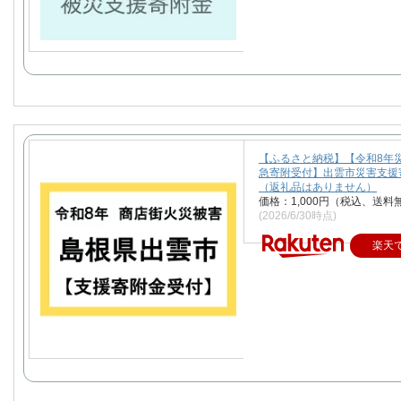
【ふるさと納税】【令和8年
急寄附受付】出雲市災害支援
（返礼品はありません）
価格：1,000円（税込、送料
(2026/6/30時点)
楽天