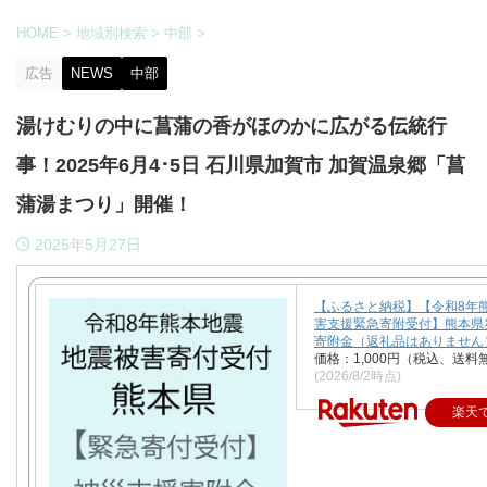
HOME
>
地域別検索
>
中部
>
広告
NEWS
中部
湯けむりの中に菖蒲の香がほのかに広がる伝統行
事！2025年6月4･5日 石川県加賀市 加賀温泉郷「菖
蒲湯まつり」開催！
2025年5月27日
【ふるさと納税】【令和8年
害支援緊急寄附受付】熊本県
寄附金（返礼品はありません
価格：1,000円（税込、送料
(2026/8/2時点)
楽天