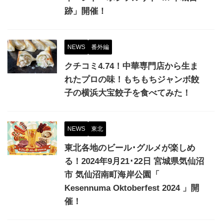
跡」開催！
NEWS
番外編
クチコミ4.74！中華専門店から生ま
れたプロの味！もちもちジャンボ餃
子の横浜大宝餃子を食べてみた！
NEWS
東北
東北各地のビール･グルメが楽しめ
る！2024年9月21･22日 宮城県気仙沼
市 気仙沼南町海岸公園「
Kesennuma Oktoberfest 2024 」開
催！