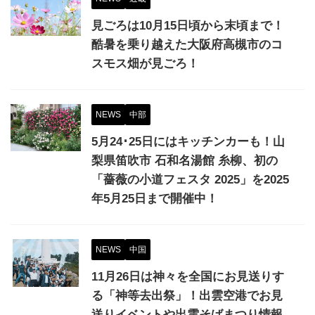
見ごろは10月15日頃から末頃まで！
酷暑を乗り越えた大阪府高槻市のコ
スモス畑が見ごろ！
NEWS
中部
5月24･25日にはキッチンカーも！山
梨県笛吹市 石和名湯館 糸柳、初の
「薔薇の小道フェスタ 2025」を2025
年5月25日まで開催中！
NEWS
中国
11月26日は神々を全国にお見送りす
る「神等去出祭」！出雲空港でお見
送りイベントや出雲そばまつり情報