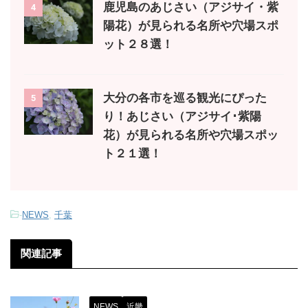
鹿児島のあじさい（アジサイ・紫
4
陽花）が見られる名所や穴場スポ
ット２８選！
大分の各市を巡る観光にぴった
5
り！あじさい（アジサイ･紫陽
花）が見られる名所や穴場スポッ
ト２１選！
-
NEWS
,
千葉
関連記事
NEWS
近畿