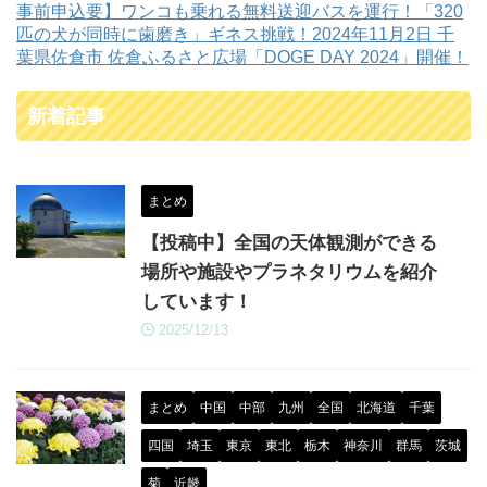
事前申込要】ワンコも乗れる無料送迎バスを運行！「320
匹の犬が同時に歯磨き」ギネス挑戦！2024年11月2日 千
葉県佐倉市 佐倉ふるさと広場「DOGE DAY 2024」開催！
新着記事
まとめ
【投稿中】全国の天体観測ができる
場所や施設やプラネタリウムを紹介
しています！
2025/12/13
まとめ
中国
中部
九州
全国
北海道
千葉
四国
埼玉
東京
東北
栃木
神奈川
群馬
茨城
菊
近畿