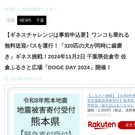
HOME
>
地域別検索
>
千葉
>
広告
NEWS
千葉
【ギネスチャレンジは事前申込要】ワンコも乗れる
無料送迎バスを運行！「320匹の犬が同時に歯磨
き」ギネス挑戦！2024年11月2日 千葉県佐倉市 佐
倉ふるさと広場「DOGE DAY 2024」開催！
2024年10月31日
【ふるさと納税】【令和8年
害支援緊急寄附受付】熊本県
寄附金（返礼品はありません
価格：1,000円（税込、送料
(2026/8/2時点)
楽天