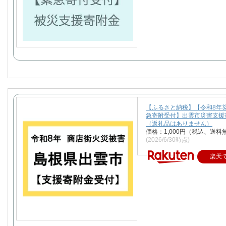
【ふるさと納税】【令和8年
急寄附受付】出雲市災害支援
（返礼品はありません）
価格：1,000円（税込、送料
(2026/6/30時点)
楽天