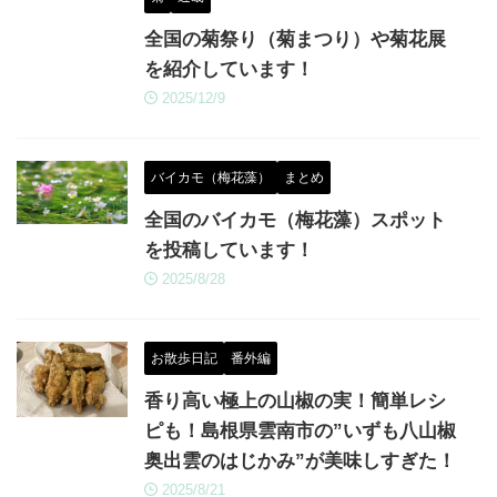
全国の菊祭り（菊まつり）や菊花展
を紹介しています！
2025/12/9
バイカモ（梅花藻）
まとめ
全国のバイカモ（梅花藻）スポット
を投稿しています！
2025/8/28
お散歩日記
番外編
香り高い極上の山椒の実！簡単レシ
ピも！島根県雲南市の”いずも八山椒
奥出雲のはじかみ”が美味しすぎた！
2025/8/21