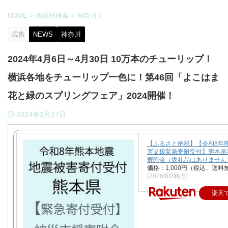
HOME
>
地域別検索
>
神奈川
>
広告
NEWS
神奈川
2024年4月6日～4月30日 10万本のチューリップ！
横浜各地をチューリップ一色に！第46回「よこはま
花と緑のスプリングフェア」2024開催！
2024年3月17日
【ふるさと納税】【令和8年
害支援緊急寄附受付】熊本県
寄附金（返礼品はありません
価格：1,000円（税込、送料
(2026/8/2時点)
楽天