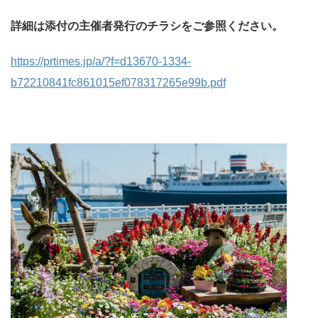
詳細は添付の主催者発行のチラシをご参照ください。
https://prtimes.jp/a/?f=d13670-1334-
b72210841fc861015ef078317265e99b.pdf