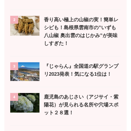
香り高い極上の山椒の実！簡単レ
2
シピも！島根県雲南市の”いずも
八山椒 奥出雲のはじかみ”が美味
しすぎた！
『じゃらん』全国道の駅グランプ
3
リ2023発表！気になる1位は！
鹿児島のあじさい（アジサイ・紫
4
陽花）が見られる名所や穴場スポ
ット２８選！