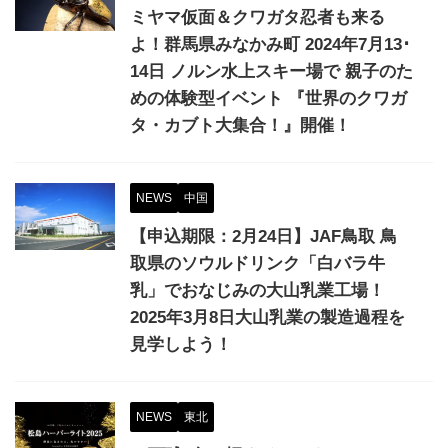
ミヤマ仮面＆クワガタ忍者も来る
よ！群馬県みなかみ町 2024年7月13･
14日 ノルン水上スキー場で 親子のた
めの体験型イベント 『世界のクワガ
タ・カブト大集合！』開催！
NEWS
中国
【申込期限：2月24日】JAF鳥取 鳥
取県のソウルドリンク「白バラ牛
乳」でおなじみの大山乳業工場！
2025年3月8日大山乳業の製造過程を
見学しよう！
NEWS
東北