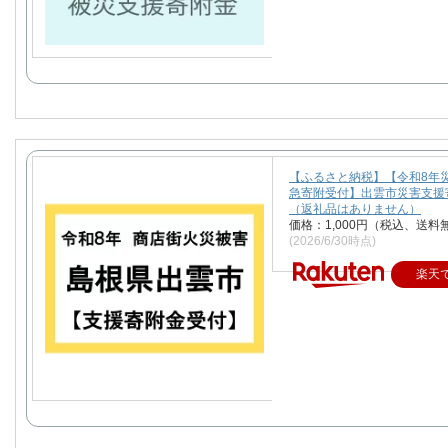
【ふるさと納税】【令和8年
急寄附受付】出雲市災害支援
（返礼品はありません）
価格：1,000円（税込、送料
(2026/6/30時点)
楽天