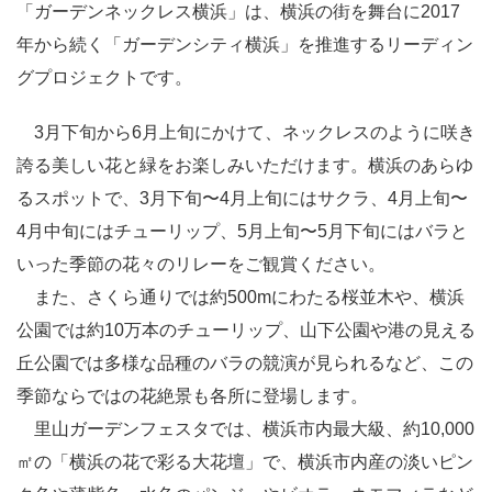
「ガーデンネックレス横浜」は、横浜の街を舞台に2017
年から続く「ガーデンシティ横浜」を推進するリーディン
グプロジェクトです。
3月下旬から6月上旬にかけて、ネックレスのように咲き
誇る美しい花と緑をお楽しみいただけます。横浜のあらゆ
るスポットで、3月下旬〜4月上旬にはサクラ、4月上旬〜
4月中旬にはチューリップ、5月上旬〜5月下旬にはバラと
いった季節の花々のリレーをご観賞ください。
また、さくら通りでは約500mにわたる桜並木や、横浜
公園では約10万本のチューリップ、山下公園や港の見える
丘公園では多様な品種のバラの競演が見られるなど、この
季節ならではの花絶景も各所に登場します。
里山ガーデンフェスタでは、横浜市内最大級、約10,000
㎡の「横浜の花で彩る大花壇」で、横浜市内産の淡いピン