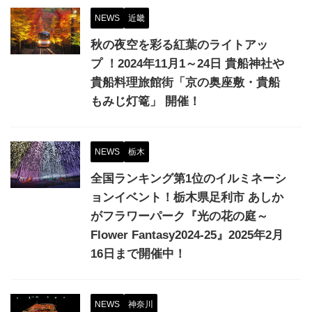
NEWS
近畿
秋の夜空を彩る紅葉のライトアッ
プ ！2024年11月1～24日 貴船神社や
貴船料理旅館街「京の奥座敷・貴船
もみじ灯篭」 開催！
NEWS
栃木
全国ランキング第1位のイルミネーシ
ョンイベント！栃木県足利市 あしか
がフラワーパーク『光の花の庭～
Flower Fantasy2024-25』2025年2月
16日まで開催中！
NEWS
神奈川