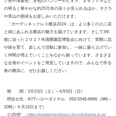
ク色や薄紫色、水色のパンジーやビオラ、ネモフィラなど
の明るく華やかな約25万本の花々が見られるほか、サクラ
や里山の新緑をお楽しみいただけます。
「ガーデンネックレス横浜2024」は、より多くの人に花
と緑にあふれる横浜の魅力を届けていきます。そして3年
後に迫った２０２７年国際園芸博覧会に向けて、実際に花
や緑を育て、楽しんで活動に参加し、一緒に盛り上げてい
く仲間が増えていくことを心から願っています。さまざま
な企画やイベントをご用意していますので、みんなで作る
春の横浜に、ぜひお越しください。
期 間：3月23日（土）～6月9日（日）
問合せ先：NTTハローダイヤル 050-5548-8686（9時～
20時／６月10日まで）
公式HP ：
https://gardennecklace.city.yokohama.lg.jp/