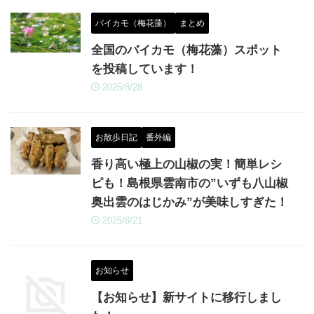
バイカモ（梅花藻）
まとめ
全国のバイカモ（梅花藻）スポット
を投稿しています！
2025/8/28
お散歩日記
番外編
香り高い極上の山椒の実！簡単レシ
ピも！島根県雲南市の”いずも八山椒
奥出雲のはじかみ”が美味しすぎた！
2025/8/21
お知らせ
【お知らせ】新サイトに移行しまし