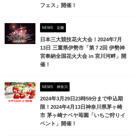
フェス」開催！
NEWS
近畿
日本三大競技花火大会！2024年7月
13日 三重県伊勢市「第７2回 伊勢神
宮奉納全国花火大会 in 宮川河畔」開
催！
NEWS
神奈川
2024年3月29日23時59分まで申込期
限！2024年4⽉13⽇神奈川県茅ヶ崎
市 茅ヶ崎ナベヤ苺園「いちご狩りイ
ベント」開催！