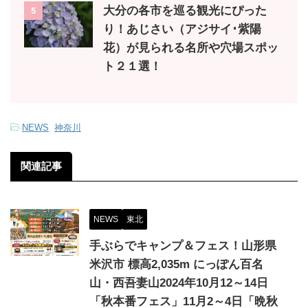
大分の各市を巡る観光にぴった
5
り！あじさい（アジサイ･紫陽
花）が見られる名所や穴場スポッ
ト２１選！
-
NEWS
,
神奈川
関連記事
NEWS
東北
手ぶらでキャンプ＆フェス！山形県
米沢市 標高2,035m にっぽん百名
山・西吾妻山2024年10月12～14日
「秋本番フェス」11月2～4日「晩秋