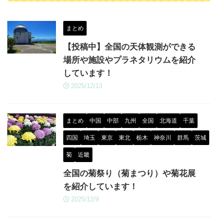
まとめ
【投稿中】全国の天体観測ができる
場所や施設やプラネタリウムを紹介
しています！
2025/12/13
まとめ
中国
中部
九州
全国
北海道
千葉
四国
埼玉
東京
東北
栃木
神奈川
群馬
茨城
菊
近畿
全国の菊祭り（菊まつり）や菊花展
を紹介しています！
2025/12/9