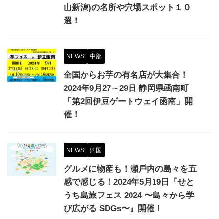
山新潟)の名所や穴場スポット１０
選！
NEWS
中部
全国からお芋の有名店が大集合！
2024年9月27～29日 静岡県函南町
「第2回伊豆ゲートウェイ函南」開
催！
NEWS
四国
グルメに物産も！瀬⼾内の島々を五
感で感じる！2024年5月19日『せと
うち島旅フェス 2024 〜島々から学
び広がる SDGs〜』開催！