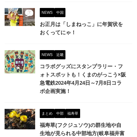
NEWS
中国
お正月は「しまねっこ」に年賀状を
おくってにゃ！
NEWS
近畿
コラボグッズにスタンプラリー・フ
ォトスポットも！くまのがっこう×阪
急電鉄2024年4月24日～7月8日コラ
ボ企画実施！
まとめ
中部
福寿草
福寿草(フクジュソウ)の群生地や自
生地が見られる中部地方(岐阜福井富