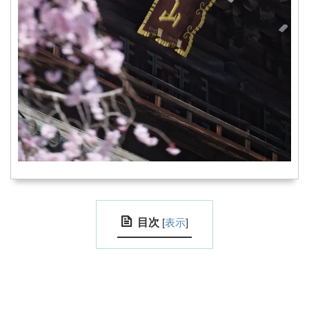
目次
[
表示
]