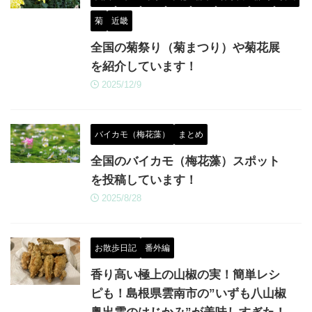
菊
近畿
全国の菊祭り（菊まつり）や菊花展
を紹介しています！
2025/12/9
バイカモ（梅花藻）
まとめ
全国のバイカモ（梅花藻）スポット
を投稿しています！
2025/8/28
お散歩日記
番外編
香り高い極上の山椒の実！簡単レシ
ピも！島根県雲南市の”いずも八山椒