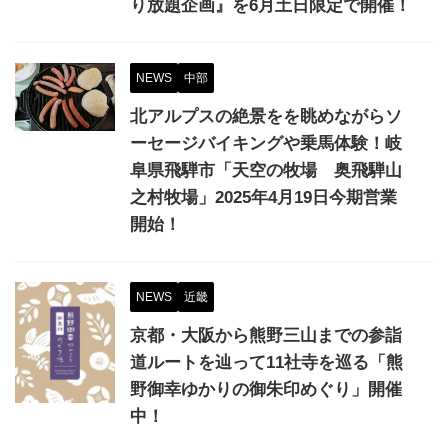
り放題企画』を6月土日限定で開催！
NEWS
中部
北アルプスの絶景をを眺めながらソ
ーセージバイキングや乗馬体験！岐
阜県飛騨市「天空の牧場 奥飛騨山
之村牧場」2025年4月19日今期営業
開始！
NEWS
近畿
京都・大阪から熊野三山までの参詣
道ルートを辿って11社寺を巡る「熊
野御幸ゆかりの御朱印めぐり」開催
中！