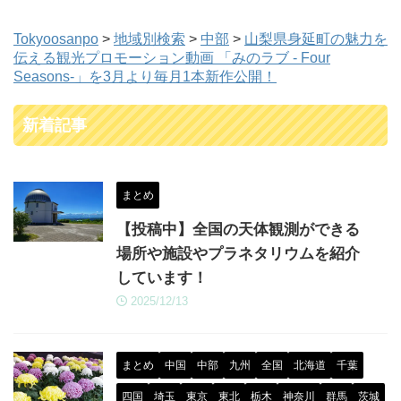
Tokyoosanpo
>
地域別検索
>
中部
>
山梨県身延町の魅力を
伝える観光プロモーション動画 「みのラブ - Four
Seasons-」を3月より毎月1本新作公開！
新着記事
まとめ
【投稿中】全国の天体観測ができる
場所や施設やプラネタリウムを紹介
しています！
2025/12/13
まとめ
中国
中部
九州
全国
北海道
千葉
四国
埼玉
東京
東北
栃木
神奈川
群馬
茨城