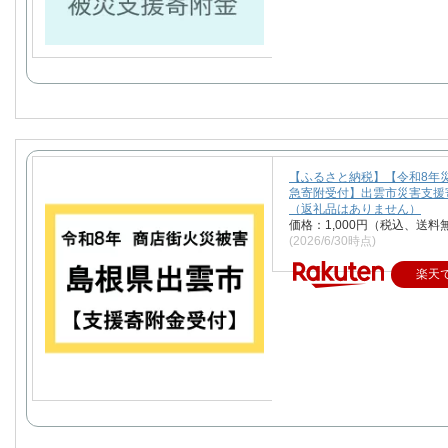
【ふるさと納税】【令和8年
急寄附受付】出雲市災害支援
（返礼品はありません）
価格：1,000円（税込、送料
(2026/6/30時点)
楽天