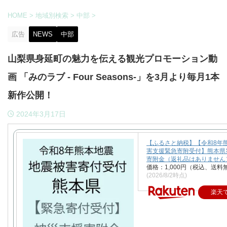
HOME
>
地域別検索
>
中部
>
広告
NEWS
中部
山梨県身延町の魅力を伝える観光プロモーション動
画 「みのラブ - Four Seasons-」を3月より毎月1本
新作公開！
2024年3月17日
【ふるさと納税】【令和8年
害支援緊急寄附受付】熊本県
寄附金（返礼品はありません
価格：1,000円（税込、送料
(2026/8/2時点)
楽天