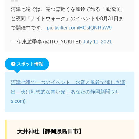
河津七滝では、滝つぼ近くを風鈴で飾る「風涼渓」
と夜間「ナイトウォーク」のイベントを8月31日ま
で開催中です。
pic.twitter.com/HCslQNRuW9
— 伊東遊季亭 (@ITO_YUKITEI)
July 11, 2021
スポット情報
河津七滝で二つのイベント 水音と風鈴で涼しさ演
出 夜は幻想的な青い光｜あなたの静岡新聞 (at-
s.com)
大井神社【静岡県島田市】