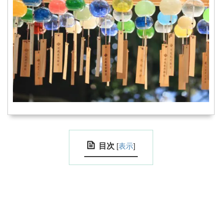
目次
[
表示
]