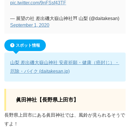
pic.twitter.com/9nFSsf43TF
— 展望の社 差出磯大嶽山神社⛩ 山梨 (@daitakesan)
September 1, 2020
スポット情報
山梨 差出磯大嶽山神社 安産祈願・健康（癌封じ）・
厄除・バイク (daitakesan.jp)
眞田神社【長野県上田市】
長野県上田市にある眞田神社では、風鈴が見られるそうで
すよ！