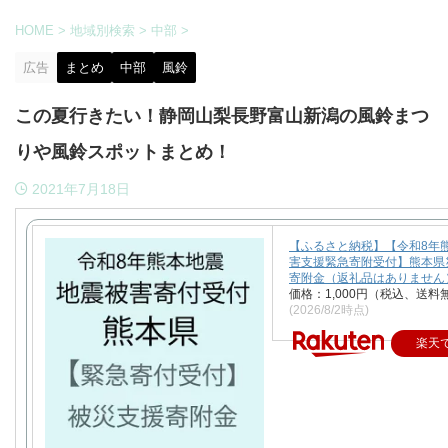
HOME
>
地域別検索
>
中部
>
広告
まとめ
中部
風鈴
この夏行きたい！静岡山梨長野富山新潟の風鈴まつ
りや風鈴スポットまとめ！
2021年7月18日
【ふるさと納税】【令和8年
害支援緊急寄附受付】熊本県
寄附金（返礼品はありません
価格：1,000円（税込、送料
(2026/8/2時点)
楽天