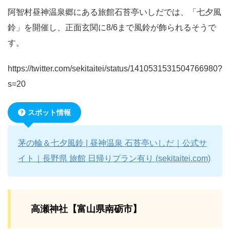
阿智村昼神温泉郷にある旅館石苔亭いしだでは、「七夕風
鈴」を開催し、正面玄関に8/6まで風鈴が飾られるそうで
す。
https://twitter.com/sekitaitei/status/1410531531504766980?
s=20
スポット情報
茅の輪＆七夕風鈴 | 昼神温泉 石苔亭いしだ｜公式サ
イト｜長野県 旅館 日帰りプラン有り (sekitaitei.com)
高瀬神社【富山県南砺市】