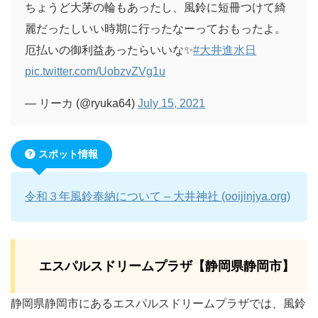
ちょうど大茅の輪もあったし、風鈴に短冊つけて綺
麗だったしいい時期に行ったなーっておもったよ。
厄払いの御利益あったらいいな✨
#大井進水日
pic.twitter.com/UobzvZVg1u
— リーカ (@ryuka64)
July 15, 2021
スポット情報
令和３年風鈴奉納について – 大井神社 (ooijinjya.org)
エスパルスドリームプラザ【静岡県静岡市】
静岡県静岡市にあるエスパルスドリームプラザでは、風鈴