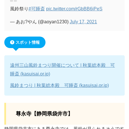
風鈴祭り
#可睡斎
pic.twitter.com/rGbBB6iPeS
— あお?やん (@aoyan1230)
July 17, 2021
スポット情報
遠州三山風鈴まつり開催について | 秋葉総本殿 可
睡斎 (kasuisai.or.jp)
風鈴まつり | 秋葉総本殿 可睡斎 (kasuisai.or.jp)
尊永寺【静岡県袋井市】
静岡県袋井市にある尊永寺では、風鈴が見られるそうです