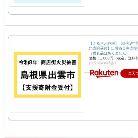
【ふるさと納税】【令和8年
急寄附受付】出雲市災害支援
（返礼品はありません）
価格：1,000円（税込、送料
(2026/6/30時点)
楽天