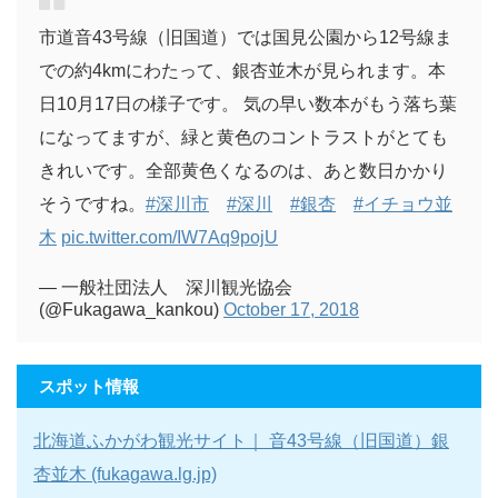
市道音43号線（旧国道）では国見公園から12号線ま
での約4kmにわたって、銀杏並木が見られます。本
日10月17日の様子です。 気の早い数本がもう落ち葉
になってますが、緑と黄色のコントラストがとても
きれいです。全部黄色くなるのは、あと数日かかり
そうですね。
#深川市
#深川
#銀杏
#イチョウ並
木
pic.twitter.com/IW7Aq9pojU
— 一般社団法人 深川観光協会
(@Fukagawa_kankou)
October 17, 2018
スポット情報
北海道ふかがわ観光サイト｜ 音43号線（旧国道）銀
杏並木 (fukagawa.lg.jp)