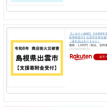
【ふるさと納税】【令和8年
急寄附受付】出雲市災害支援
（返礼品はありません）
価格：1,000円（税込、送料
(2026/6/30時点)
楽天