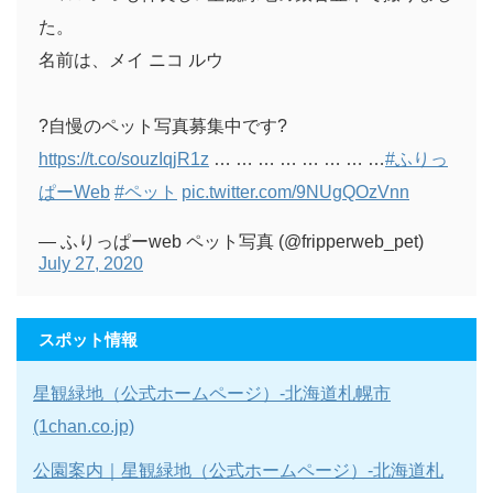
た。
名前は、メイ ニコ ルウ
?自慢のペット写真募集中です?
https://t.co/souzIqjR1z
… … … … … … … …
#ふりっ
ぱーWeb
#ペット
pic.twitter.com/9NUgQOzVnn
— ふりっぱーweb ペット写真 (@fripperweb_pet)
July 27, 2020
スポット情報
星観緑地（公式ホームページ）-北海道札幌市
(1chan.co.jp)
公園案内｜星観緑地（公式ホームページ）-北海道札