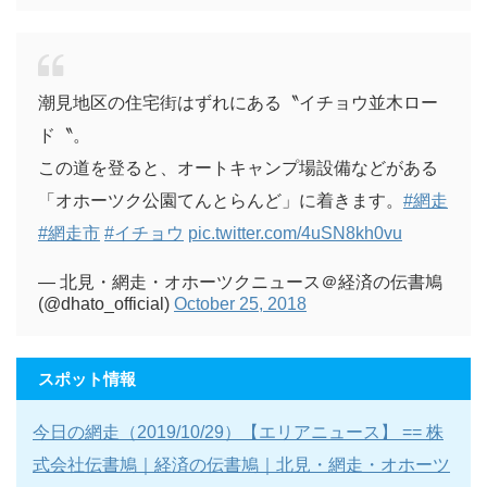
潮見地区の住宅街はずれにある〝イチョウ並木ロー
ド〝。
この道を登ると、オートキャンプ場設備などがある
「オホーツク公園てんとらんど」に着きます。
#網走
#網走市
#イチョウ
pic.twitter.com/4uSN8kh0vu
— 北見・網走・オホーツクニュース＠経済の伝書鳩
(@dhato_official)
October 25, 2018
スポット情報
今日の網走（2019/10/29）【エリアニュース】 == 株
式会社伝書鳩｜経済の伝書鳩｜北見・網走・オホーツ