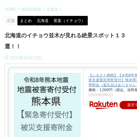
HOME
>
地域別検索
>
北海道
>
広告
まとめ
北海道
黄葉（イチョウ）
北海道のイチョウ並木が見れる絶景スポット１３
選！！
2023年10月23日
【ふるさと納税】【令和8年
害支援緊急寄附受付】熊本県
寄附金（返礼品はありません
価格：1,000円（税込、送料
(2026/8/2時点)
楽天