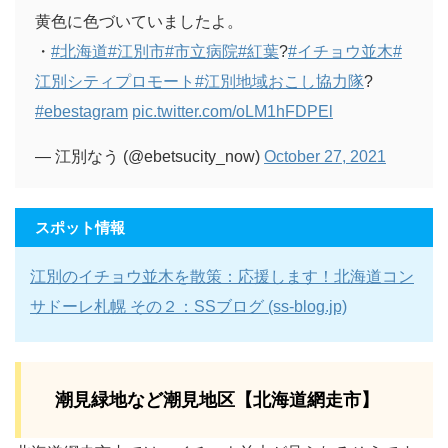
黄色に色づいていましたよ。
・
#北海道
#江別市
#市立病院
#紅葉
?
#イチョウ並木
#
江別シティプロモート
#江別地域おこし協力隊
?
#ebestagram
pic.twitter.com/oLM1hFDPEl
— 江別なう (@ebetsucity_now)
October 27, 2021
スポット情報
江別のイチョウ並木を散策：応援します！北海道コン
サドーレ札幌 その２：SSブログ (ss-blog.jp)
潮見緑地など潮見地区【北海道網走市】