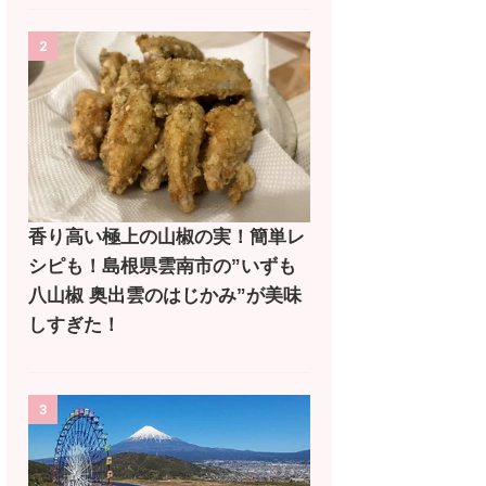
2
香り高い極上の山椒の実！簡単レ
シピも！島根県雲南市の”いずも
八山椒 奥出雲のはじかみ”が美味
しすぎた！
3