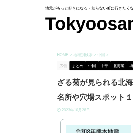
地元がもっと好きになる・知らない町に行きたく
Tokyoosa
HOME
>
地域別検索
>
中国
>
広告
まとめ
中国
中部
北海道
ざる菊が見られる北海
名所や穴場スポット１
2023年10月28日