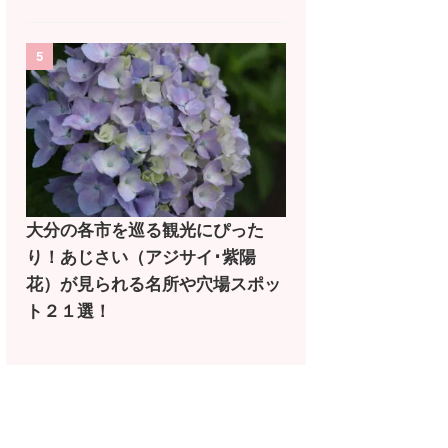
5
大分の各市を巡る観光にぴった
り！あじさい（アジサイ･紫陽
花）が見られる名所や穴場スポッ
ト２１選！