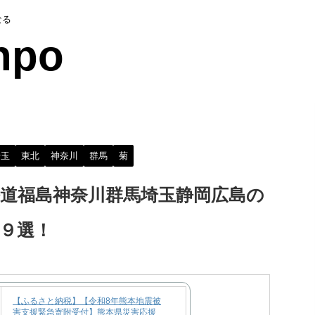
なる
npo
埼玉
東北
神奈川
群馬
菊
道福島神奈川群馬埼玉静岡広島の
９選！
【ふるさと納税】【令和8年熊本地震被
害支援緊急寄附受付】熊本県災害応援