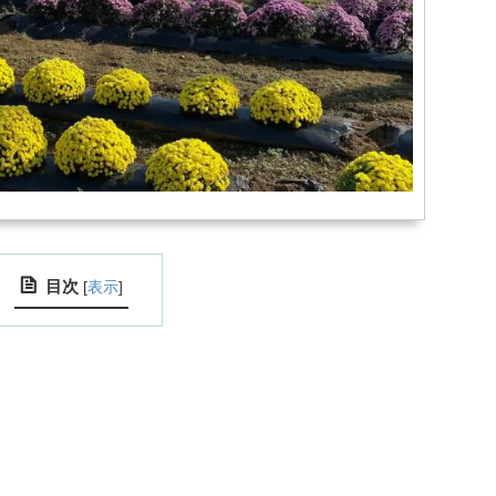
目次
[
表示
]