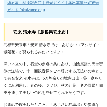
絲原家 絲原記念館｜観光ガイド｜奥出雲町公式観光
ガイド (okuizumo.org)
安来 清水寺【島根県安来市】
島根県安来市の安来 清水寺では、あじさい（アジサイ・
紫陽花）が見られるみたいですよ！
深い木立の中、石畳の参道の奥にあり、山陰屈指の天台密
教の道場で、十一面観音様をご本尊とする厄払いの寺とし
て有名安来 清水寺は、5万坪余りの境内は山・谷・森をた
くにみ利用し、春の桜、ツツジ、秋の紅葉、冬の雪景と四
季を通じて美しい色彩を見せてくれるそうです。
お電話で確認したところ、「あじさい駐車場」や参道な