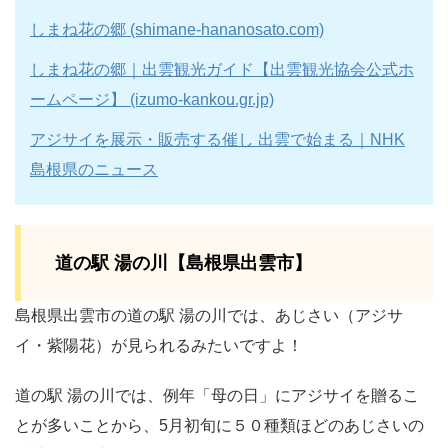
しまね花の郷 (shimane-hananosato.com)
しまね花の郷｜出雲観光ガイド【出雲観光協会公式ホ
ームページ】 (izumo-kankou.gr.jp)
アジサイを展示・販売する催し 出雲で始まる｜NHK
島根県のニュース
道の駅 湯の川【島根県出雲市】
島根県出雲市の道の駅 湯の川では、あじさい（アジサ
イ・紫陽花）が見られるみたいですよ！
道の駅 湯の川では、例年「母の日」にアジサイを贈るこ
とが多いことから、5月初旬に５０種類ほどのあじさいの