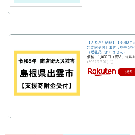
【ふるさと納税】【令和8年
急寄附受付】出雲市災害支援
（返礼品はありません）
価格：1,000円（税込、送料
(2026/6/30時点)
楽天