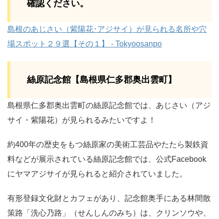
確認ください。
島根のあじさい（紫陽花･アジサイ）が見られる名所や穴
場スポット２９選【その１】 - Tokyoosanpo
絲原記念館【島根県仁多郡奥出雲町】
島根県仁多郡奥出雲町の絲原記念館では、あじさい（アジ
サイ・紫陽花）が見られるみたいですよ！
約400年の歴史をもつ絲原家の美術工芸品やたたら製鉄資
料などが展示されている絲原記念館では、公式Facebook
にヤマアジサイが見られると紹介されていました。
有形登録文化財とカフェがあり、記念館奥手にある林間散
策路「洗心乃路」（せんしんのみち）は、クリンソウや、