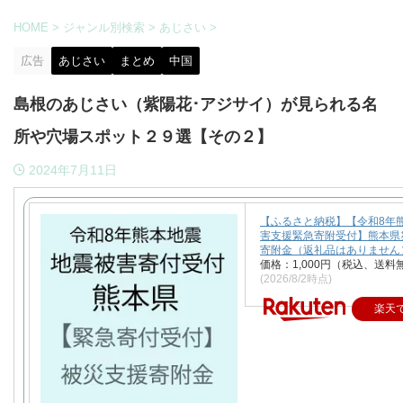
HOME
>
ジャンル別検索
>
あじさい
>
広告
あじさい
まとめ
中国
島根のあじさい（紫陽花･アジサイ）が見られる名
所や穴場スポット２９選【その２】
2024年7月11日
【ふるさと納税】【令和8年
害支援緊急寄附受付】熊本県
寄附金（返礼品はありません
価格：1,000円（税込、送料
(2026/8/2時点)
楽天