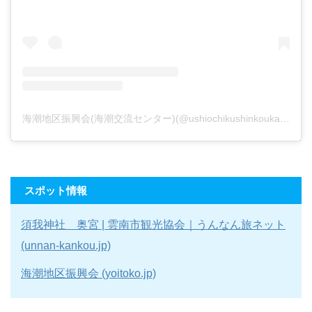
海潮地区振興会(海潮交流センター)(@ushiochikushinkoukai)がシェアした投稿
スポット情報
須我神社 奥宮 | 雲南市観光協会｜うんなん旅ネット
(unnan-kankou.jp)
海潮地区振興会 (yoitoko.jp)