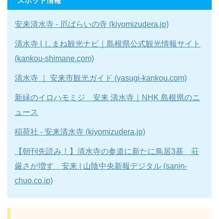
スポット情報
安来清水寺 - 厄ばらいの寺 (kiyomizudera.jp)
清水寺 | しまね観光ナビ｜島根県公式観光情報サイト
(kankou-shimane.com)
清水寺 ｜ 安来市観光ガイド (yasugi-kankou.com)
新緑のイロハモミジ 安来 清水寺｜NHK 島根県のニ
ュース
稲荷社 - 安来清水寺 (kiyomizudera.jp)
【朝刊先読み！】清水寺の参道に新たに鳥居3基 荘
厳さが増す 安来 | 山陰中央新報デジタル (sanin-
chuo.co.jp)