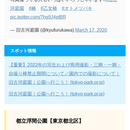
河庭園
#椿
#乙女椿
#オトメツバキ
pic.twitter.com/7hg9J4ptBR
— 旧古河庭園 (@kyufurukawa)
March 17, 2020
スポット情報
【重要】2022年の写生および商用撮影・三脚・一脚・
自撮り棒禁止期間について／園内での撮影について｜
旧古河庭園｜公園へ行こう！ (tokyo-park.or.jp)
旧古河庭園｜公園へ行こう！ (tokyo-park.or.jp)
都立浮間公園【東京都北区】