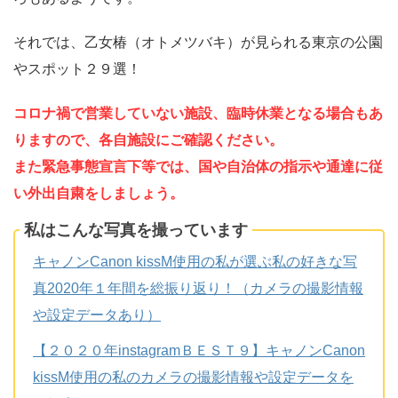
それでは、乙女椿（オトメツバキ）が見られる東京の公園
やスポット２９選！
コロナ禍で営業していない施設、臨時休業となる場合もあ
りますので、各自施設にご確認ください。
また緊急事態宣言下等では、国や自治体の指示や通達に従
い外出自粛をしましょ
う。
私はこんな写真を撮っています
キャノンCanon kissM使用の私が選ぶ私の好きな写
真2020年１年間を総振り返り！（カメラの撮影情報
や設定データあり）
【２０２０年instagramＢＥＳＴ９】キャノンCanon
kissM使用の私のカメラの撮影情報や設定データを