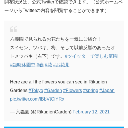
開花状況は、公式Twitterで確認できます。（公式ホームペ
ージからTwitterの内容を閲覧することができます）
六義園で見られるお花たちを一気にご紹介！
スイセン、ツバキ、梅、そして以前反響のあったオ
トメツバキ（右下）です。
#ツイッターで楽しむ庭園
#臨時休園中
#春
#花
#お花見
Here are all the flowers you can see in Rikugien
Gardens!
#Tokyo
#Garden
#Flowers
#spring
#Japan
pic.twitter.com/IBbVtGiYRx
— 六義園 (@RikugienGarden)
February 12, 2021