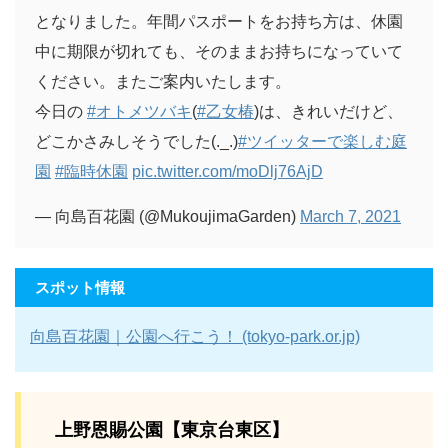
となりました。年間パスポートをお持ち方は、休園
中に期限が切れても、そのままお持ちになっていて
ください。またご案内いたします。
今日の
#オトメツバキ
(
#乙女椿
)は、きれいだけど、
どこかさみしそうでした(._.)
#ツイッターで楽しむ庭
園
#臨時休園
pic.twitter.com/moDlj76AjD
— 向島百花園 (@MukoujimaGarden)
March 7, 2021
スポット情報
向島百花園｜公園へ行こう！ (tokyo-park.or.jp)
上野恩賜公園【東京台東区】