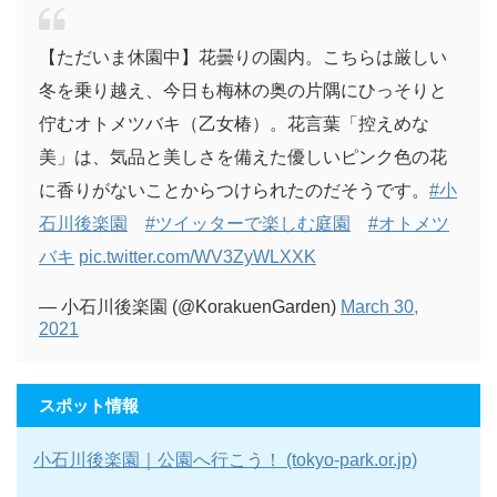
【ただいま休園中】花曇りの園内。こちらは厳しい
冬を乗り越え、今日も梅林の奥の片隅にひっそりと
佇むオトメツバキ（乙女椿）。花言葉「控えめな
美」は、気品と美しさを備えた優しいピンク色の花
に香りがないことからつけられたのだそうです。
#小
石川後楽園
#ツイッターで楽しむ庭園
#オトメツ
バキ
pic.twitter.com/WV3ZyWLXXK
— 小石川後楽園 (@KorakuenGarden)
March 30,
2021
スポット情報
小石川後楽園｜公園へ行こう！ (tokyo-park.or.jp)