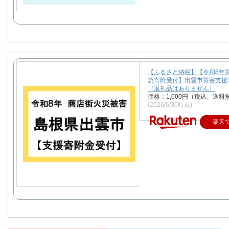
【ふるさと納税】【令和8年
急寄附受付】出雲市災害支援
（返礼品はありません）
価格：1,000円（税込、送料
(2026/6/30時点)
楽天