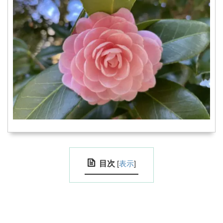
目次
[
表示
]