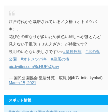
江戸時代から栽培されている乙女椿（オトメツバ
キ）。
花びらの重なりが多いため黄色い雄しべがほとんど
見えない千重咲（せんえざき）が特徴です?
説明のいらない美しさです✨✨
#皇居外苑
#北の丸
公園
#オトメツバキ
#皇居の椿
pic.twitter.com/8cHUPsQcrw
— 国民公園協会 皇居外苑 広報 (@KG_info_kyokai)
March 15, 2021
スポット情報