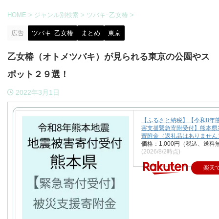
HOME
>
ジャンル別検索
>
ツバキｰ乙女椿
>
広告
ツバキｰ乙女椿
まとめ
東京
乙女椿（オトメツバキ）が見られる東京の公園やス
ポット２９選！
2022年3月1日
【ふるさと納税】【令和8年
害支援緊急寄附受付】熊本県
寄附金（返礼品はありません
価格：1,000円（税込、送料
(2026/8/2時点)
楽天