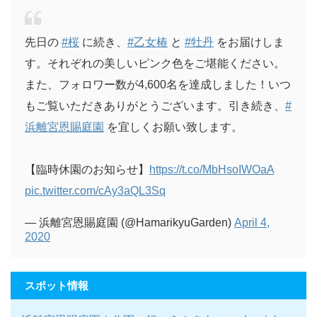
先日の
#桜
に続き、
#乙女椿
と
#牡丹
をお届けしま
す。それぞれの美しいピンク色をご堪能ください。
また、フォロワー数が4,600名を達成しました！いつ
もご覧いただきありがとうございます。引き続き、
#
浜離宮恩賜庭園
を宜しくお願い致します。
【臨時休園のお知らせ】
https://t.co/MbHsoIWOaA
pic.twitter.com/cAy3aQL3Sq
— 浜離宮恩賜庭園 (@HamarikyuGarden)
April 4,
2020
スポット情報