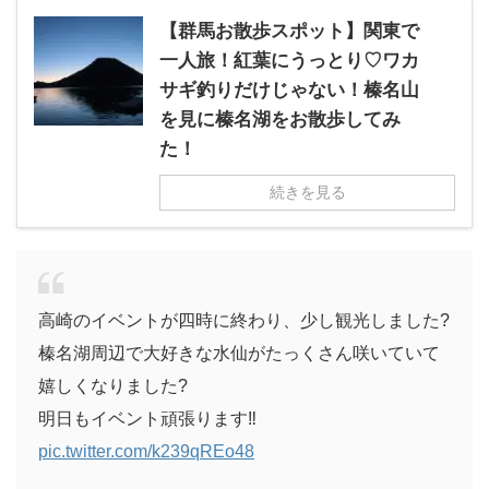
【群馬お散歩スポット】関東で
一人旅！紅葉にうっとり♡ワカ
サギ釣りだけじゃない！榛名山
を見に榛名湖をお散歩してみ
た！
続きを見る
高崎のイベントが四時に終わり、少し観光しました?
榛名湖周辺で大好きな水仙がたっくさん咲いていて
嬉しくなりました?
明日もイベント頑張ります‼️
pic.twitter.com/k239qREo48