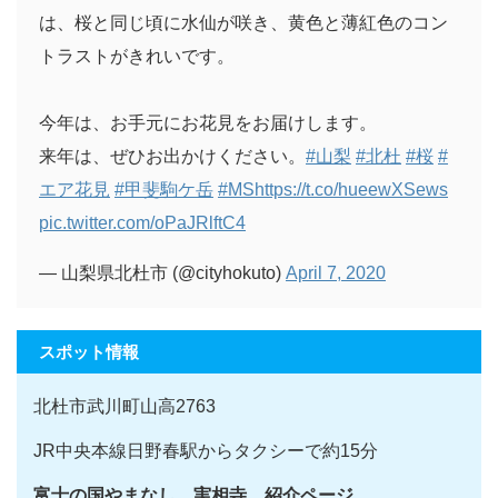
は、桜と同じ頃に水仙が咲き、黄色と薄紅色のコン
トラストがきれいです。
今年は、お手元にお花見をお届けします。
来年は、ぜひお出かけください。
#山梨
#北杜
#桜
#
エア花見
#甲斐駒ケ岳
#MS
https://t.co/hueewXSews
pic.twitter.com/oPaJRlftC4
— 山梨県北杜市 (@cityhokuto)
April 7, 2020
スポット情報
北杜市武川町山高2763
JR中央本線日野春駅からタクシーで約15分
富士の国やまなし 実相寺 紹介ページ