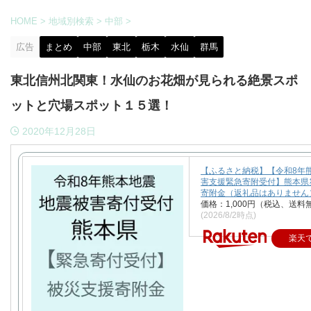
HOME
>
地域別検索
>
中部
>
広告
まとめ
中部
東北
栃木
水仙
群馬
東北信州北関東！水仙のお花畑が見られる絶景スポ
ットと穴場スポット１５選！
2020年12月28日
【ふるさと納税】【令和8年
害支援緊急寄附受付】熊本県
寄附金（返礼品はありません
価格：1,000円（税込、送料
(2026/8/2時点)
楽天