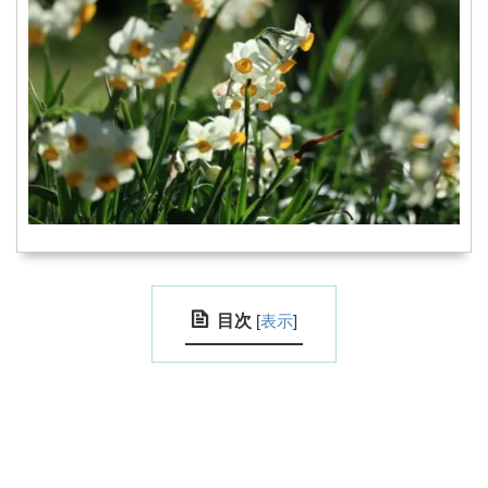
目次
[
表示
]