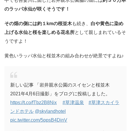
中でも吾妻川に面した岩井親水公園脇の畑には
約３０万本
のラッパ水仙が咲くそうです！
その畑の側には約１kmの桜並木
も続き、
白や黄色に染め
上げる水仙と桜を楽しめる花名所
として親しまれているそ
うですよ！
黄色いラッパ水仙と桜並木の組み合わせが絶景ですよね♪
新しい記事 「岩井親水公園のスイセンと桜並木
2021年4月6日撮影」をブログに投稿しました。
https://t.co/fTbz2B8Nix
#草津温泉
#草津スカイラ
ンドホテル
@skylandhotel
pic.twitter.com/5ppsB4DinV