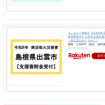
【ふるさと納税】【令和8年
急寄附受付】出雲市災害支援
（返礼品はありません）
価格：1,000円（税込、送料
(2026/6/30時点)
楽天