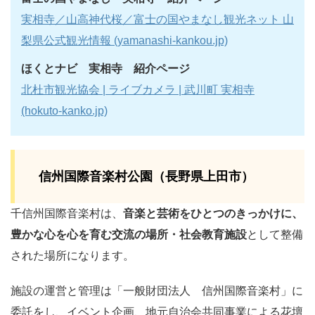
実相寺／山高神代桜／富士の国やまなし観光ネット 山
梨県公式観光情報 (yamanashi-kankou.jp)
ほくとナビ 実相寺 紹介ページ
北杜市観光協会 | ライブカメラ | 武川町 実相寺
(hokuto-kanko.jp)
信州国際音楽村公園（長野県上田市）
千信州国際音楽村は、
音楽と芸術をひとつのきっかけに、
豊かな心を心を育む交流の場所・社会教育施設
として整備
された場所になります。
施設の運営と管理は「一般財団法人 信州国際音楽村」に
委託をし、イベント企画、地元自治会共同事業による花壇