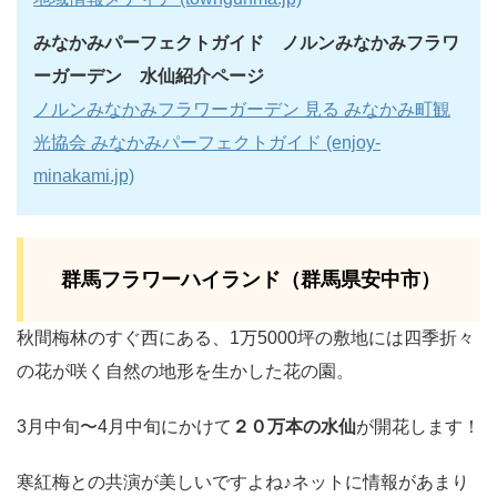
みなかみパーフェクトガイド ノルンみなかみフラワ
ーガーデン 水仙紹介ページ
ノルンみなかみフラワーガーデン 見る みなかみ町観
光協会 みなかみパーフェクトガイド (enjoy-
minakami.jp)
群馬フラワーハイランド（群馬県安中市）
秋間梅林のすぐ西にある、1万5000坪の敷地には四季折々
の花が咲く自然の地形を生かした花の園。
3月中旬〜4月中旬にかけて
２０万本の水仙
が開花します！
寒紅梅との共演が美しいですよね♪ネットに情報があまり