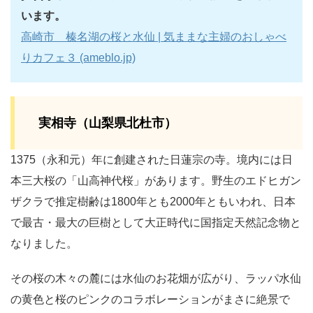
います。
高崎市 榛名湖の桜と水仙 | 気ままな主婦のおしゃべ
りカフェ３ (ameblo.jp)
実相寺（山梨県北杜市）
1375（永和元）年に創建された日蓮宗の寺。境内には日
本三大桜の「山高神代桜」があります。野生のエドヒガン
ザクラで推定樹齢は1800年とも2000年ともいわれ、日本
で最古・最大の巨樹として大正時代に国指定天然記念物と
なりました。
その桜の木々の麓には水仙のお花畑が広がり、ラッパ水仙
の黄色と桜のピンクのコラボレーションがまさに絶景で