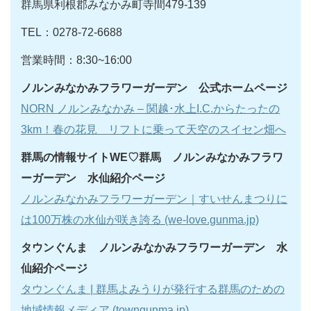
群馬県利根郡みなかみ町寺間479-139
TEL：0278-72-6688
営業時間：8:30~16:00
ノルンみなかみフラワーガーデン 公式ホームページ
NORN ノルンみなかみ – 関越･水上I.C.からたったの
3km！春の花見 リフトに乗って天空のスイセン畑へ
群馬の情報サイトWE♡群馬 ノルンみなかみフラワ
ーガーデン 水仙紹介ページ
ノルンみなかみフラワーガーデン｜すいせんまつりに
は100万株の水仙が咲き誇る (we-love.gunma.jp)
タウンぐんま ノルンみなかみフラワーガーデン 水
仙紹介ページ
タウンぐんま | 群馬よみうりが発行する群馬のための
地域情報メディア (towngunma.jp)