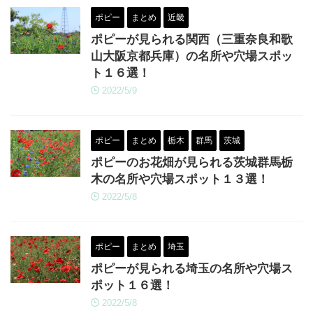
ポピー
まとめ
近畿
ポピーが見られる関西（三重奈良和歌
山大阪京都兵庫）の名所や穴場スポッ
ト１６選！
2022/5/9
ポピー
まとめ
栃木
群馬
茨城
ポピーのお花畑が見られる茨城群馬栃
木の名所や穴場スポット１３選！
2022/5/8
ポピー
まとめ
埼玉
ポピーが見られる埼玉の名所や穴場ス
ポット１６選！
2022/5/8