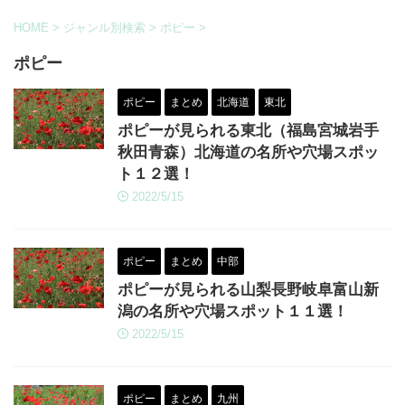
HOME
>
ジャンル別検索
>
ポピー
>
ポピー
ポピー
まとめ
北海道
東北
ポピーが見られる東北（福島宮城岩手
秋田青森）北海道の名所や穴場スポッ
ト１２選！
2022/5/15
ポピー
まとめ
中部
ポピーが見られる山梨長野岐阜富山新
潟の名所や穴場スポット１１選！
2022/5/15
ポピー
まとめ
九州