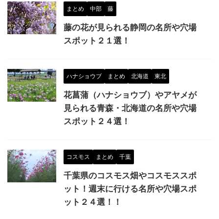
まとめ
中部
藤
藤の花が見られる静岡の名所や穴場
スポット２１選！
ハナショウブ
まとめ
北海道
東北
花菖蒲（ハナショウブ）やアヤメが
見られる青森・北海道の名所や穴場
スポット２４選！
コスモス
まとめ
千葉
千葉県のコスモス畑やコスモススポ
ット！週末に行ける名所や穴場スポ
ット２４選！！