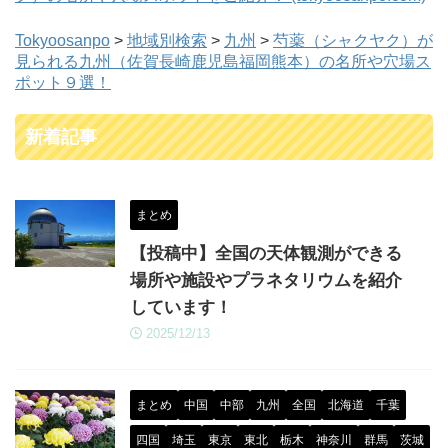
Tokyoosanpo
>
地域別検索
>
九州
>
芍薬（シャクヤク）が
見られる九州（佐賀長崎鹿児島福岡熊本）の名所や穴場ス
ポット９選！
新着記事
まとめ
【投稿中】全国の天体観測ができる
場所や施設やプラネタリウムを紹介
しています！
2025/12/13
まとめ
中国
中部
九州
全国
北海道
千葉
四国
埼玉
東京
東北
栃木
神奈川
群馬
茨城