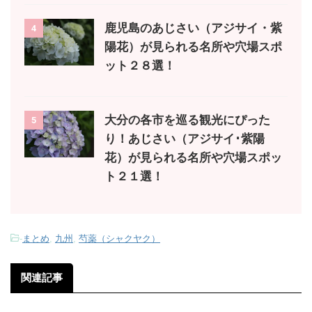
鹿児島のあじさい（アジサイ・紫
4
陽花）が見られる名所や穴場スポ
ット２８選！
大分の各市を巡る観光にぴった
5
り！あじさい（アジサイ･紫陽
花）が見られる名所や穴場スポッ
ト２１選！
-
まとめ
,
九州
,
芍薬（シャクヤク）
関連記事