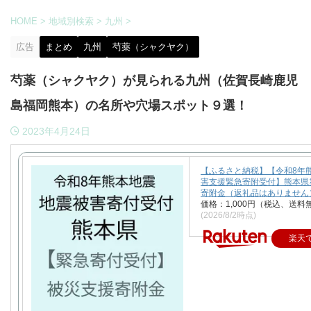
HOME
>
地域別検索
>
九州
>
広告
まとめ
九州
芍薬（シャクヤク）
芍薬（シャクヤク）が見られる九州（佐賀長崎鹿児
島福岡熊本）の名所や穴場スポット９選！
2023年4月24日
【ふるさと納税】【令和8年
害支援緊急寄附受付】熊本県
寄附金（返礼品はありません
価格：1,000円（税込、送料
(2026/8/2時点)
楽天