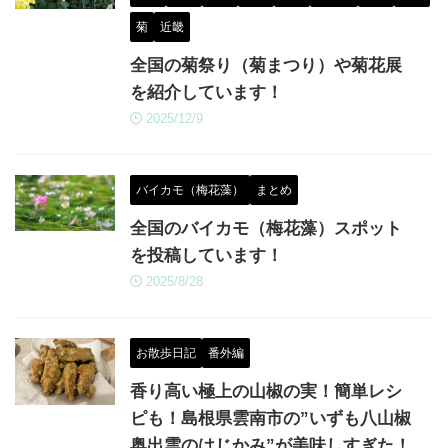
菊
近畿
全国の菊祭り（菊まつり）や菊花展
を紹介しています！
2025/12/9
バイカモ（梅花藻）
まとめ
全国のバイカモ（梅花藻）スポット
を投稿しています！
2025/8/28
お散歩日記
番外編
香り高い極上の山椒の実！簡単レシ
ピも！島根県雲南市の”いずも八山椒
奥出雲のはじかみ”が美味しすぎた！