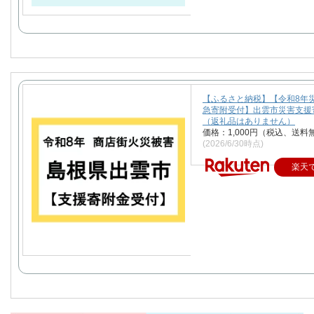
【ふるさと納税】【令和8年
急寄附受付】出雲市災害支援
（返礼品はありません）
価格：1,000円（税込、送料
(2026/6/30時点)
楽天