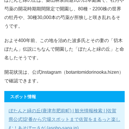
ぼたんと緑の丘は、築山林泉回遊式の日本庭園で、牡丹や
芍薬の開花時期期間限定で開園し、80種・2200株の世界
の牡丹や、30種30,000本の芍薬が所狭しと咲き乱れるそ
うです。
およそ400年前、この地を治めた波多氏とその妻の「切木
ぼたん」伝説にちなんで開園した「ぼたんと緑の丘」と命
名したそうです。
開花状況は、公式Instagram（botantomidorinooka.hizen）
で確認できます。
スポット情報
ぼたんと緑の丘(唐津市肥前町) | 観光情報検索 | [佐賀
県公式]定番から穴場スポットまで佐賀をまるっと楽し
む！あそぼーさが (asobo-saga.jp)