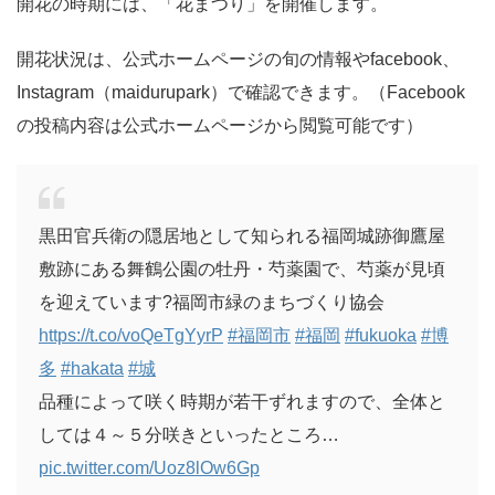
開花の時期には、「花まつり」を開催します。
開花状況は、公式ホームページの旬の情報やfacebook、
Instagram（maidurupark）で確認できます。（Facebook
の投稿内容は公式ホームページから閲覧可能です）
黒田官兵衛の隠居地として知られる福岡城跡御鷹屋
敷跡にある舞鶴公園の牡丹・芍薬園で、芍薬が見頃
を迎えています?福岡市緑のまちづくり協会
https://t.co/voQeTgYyrP
#福岡市
#福岡
#fukuoka
#博
多
#hakata
#城
品種によって咲く時期が若干ずれますので、全体と
しては４～５分咲きといったところ…
pic.twitter.com/Uoz8lOw6Gp