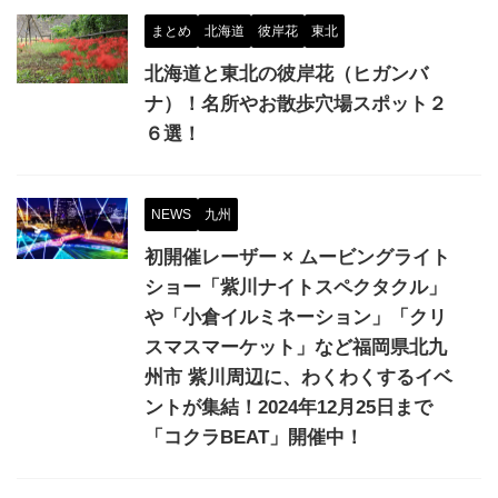
まとめ
北海道
彼岸花
東北
北海道と東北の彼岸花（ヒガンバ
ナ）！名所やお散歩穴場スポット２
６選！
NEWS
九州
初開催レーザー × ムービングライト
ショー「紫川ナイトスペクタクル」
や「小倉イルミネーション」「クリ
スマスマーケット」など福岡県北九
州市 紫川周辺に、わくわくするイベ
ントが集結！2024年12月25日まで
「コクラBEAT」開催中！