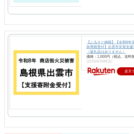
【ふるさと納税】【令和8年
急寄附受付】出雲市災害支援
（返礼品はありません）
価格：1,000円（税込、送料
(2026/6/30時点)
楽天