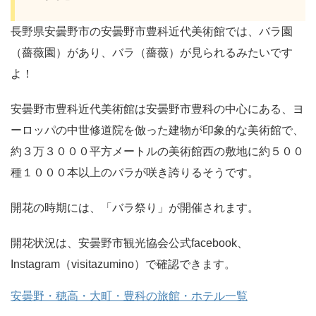
長野県安曇野市の安曇野市豊科近代美術館では、バラ園
（薔薇園）があり、バラ（薔薇）が見られるみたいです
よ！
安曇野市豊科近代美術館は安曇野市豊科の中心にある、ヨ
ーロッパの中世修道院を倣った建物が印象的な美術館で、
約３万３０００平方メートルの美術館西の敷地に約５００
種１０００本以上のバラが咲き誇りるそうです。
開花の時期には、「バラ祭り」が開催されます。
開花状況は、安曇野市観光協会公式facebook、
Instagram（visitazumino）で確認できます。
安曇野・穂高・大町・豊科の旅館・ホテル一覧