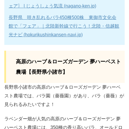
ェア〗 | じょうしょう気流 (nagano-ken.jp)
長野県 咲き乱れるバラ450種500株 東御市文化会
館で「フェア」｜北陸新幹線で行こう！北陸・信越観
光ナビ (hokurikushinkansen-navi.jp)
高原のハーブ＆ローズガーデン 夢ハーベスト
農場【長野県小諸市】
長野県小諸市の高原のハーブ＆ローズガーデン 夢ハーベ
スト農場では、バラ園（薔薇園）があり、バラ（薔薇）が
見られるみたいですよ！
ラベンダー畑が人気の高原のハーブ＆ローズガーデン 夢
ハーベスト農場には、350種の香り高いバラ、オールドロ