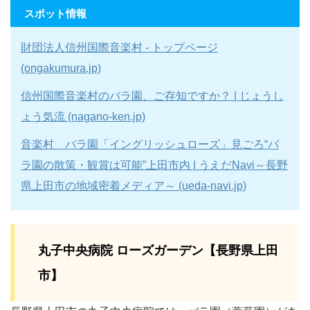
スポット情報
財団法人信州国際音楽村 - トップページ
(ongakumura.jp)
信州国際音楽村のバラ園、ご存知ですか？ | じょうし
ょう気流 (nagano-ken.jp)
音楽村 バラ園「イングリッシュローズ」見ごろ“バ
ラ園の散策・観賞は可能”上田市内 | うえだNavi～長野
県上田市の地域密着メディア～ (ueda-navi.jp)
丸子中央病院 ローズガーデン【長野県上田
市】