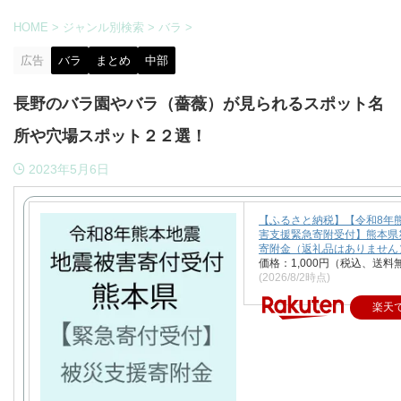
HOME
>
ジャンル別検索
>
バラ
>
広告
バラ
まとめ
中部
長野のバラ園やバラ（薔薇）が見られるスポット名
所や穴場スポット２２選！
2023年5月6日
【ふるさと納税】【令和8年
害支援緊急寄附受付】熊本県
寄附金（返礼品はありません
価格：1,000円（税込、送料
(2026/8/2時点)
楽天