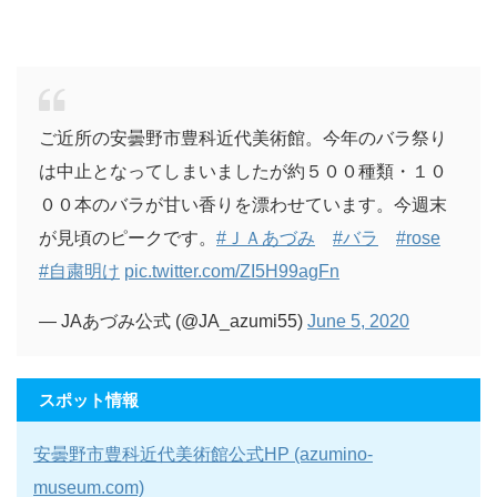
ご近所の安曇野市豊科近代美術館。今年のバラ祭り
は中止となってしまいましたが約５００種類・１０
００本のバラが甘い香りを漂わせています。今週末
が見頃のピークです。
#ＪＡあづみ
#バラ
#rose
#自粛明け
pic.twitter.com/ZI5H99agFn
— JAあづみ公式 (@JA_azumi55)
June 5, 2020
スポット情報
安曇野市豊科近代美術館公式HP (azumino-
museum.com)