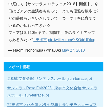
中庭にて【サンテラス バラフェア2018】開催中。今
日はピアノの生演奏もあって、とても優雅な散歩に?
どの薔薇もいきいきしていて一つ一つ丁寧に育てて
いるのが伝わってきた☺️
フェアは6月10日まで。期間中、夜のライトアップ
もあるみたい?
#東御市
pic.twitter.com/YSOdrUDIoq
— Naomi Nonomura (@na03k)
May 27, 2018
スポット情報
東御市文化会館 サンテラスホール (sun-terrace.jp)
サンテラスRose Fair2023 | 東御市文化会館 サンテラ
スホール (sun-terrace.jp)
??東御市文化会館 バラの祭典〖サンテラスローズフ