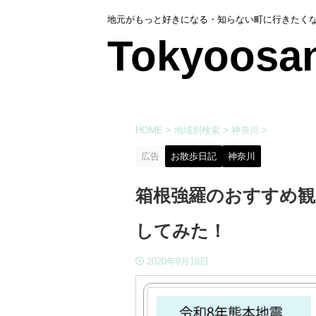
地元がもっと好きになる・知らない町に行きたく
Tokyoosa
HOME
>
地域別検索
>
神奈川
>
広告
お散歩日記
神奈川
箱根強羅のおすすめ観
してみた！
2020年9月18日