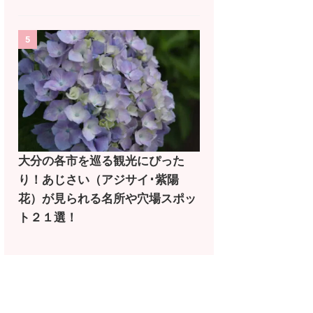
5
大分の各市を巡る観光にぴった
り！あじさい（アジサイ･紫陽
花）が見られる名所や穴場スポッ
ト２１選！